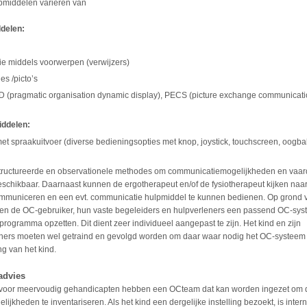
middelen variëren van
ddelen:
e middels voorwerpen (verwijzers)
jes /picto’s
D (pragmatic organisation dynamic display), PECS (picture exchange communicati
iddelen:
et spraakuitvoer (diverse bedieningsopties
met knop, joystick, touchscreen, oogbal
structureerde en observationele methodes om communicatiemogelijkheden en vaar
eschikbaar. Daarnaast kunnen de ergotherapeut en/of de fysiotherapeut kijken naa
communiceren en een evt. communicatie hulpmiddel te kunnen bedienen. Op grond 
en de OC-gebruiker, hun vaste begeleiders en hulpverleners een passend OC-sys
programma opzetten. Dit dient zeer individueel aangepast te zijn. Het kind en zijn
ners moeten wel getraind en gevolgd worden om daar waar nodig het OC-systeem
g van het kind.
advies
s voor meervoudig gehandicapten hebben een OCteam dat kan worden ingezet om 
jkheden te inventariseren. Als het kind een dergelijke instelling bezoekt, is inter