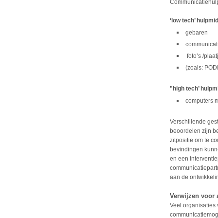
Communicatiehulp
‘low tech’ hulpmi
gebaren
communicati
foto’s /plaat
(zoals: POD
"high tech’ hulpm
computers m
Verschillende ge
beoordelen zijn b
zitpositie om te 
bevindingen kunn
en een interventie
communicatiepart
aan de ontwikkelin
Verwijzen voor 
Veel organisatie
communicatiemogeli