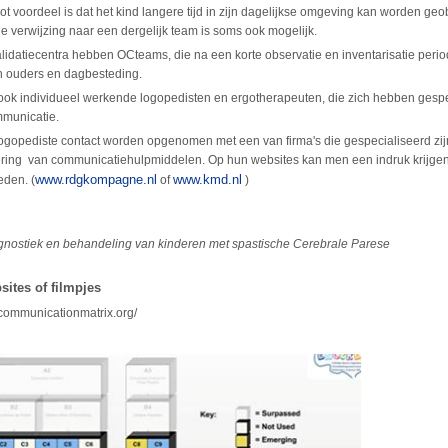
ot voordeel is dat het kind langere tijd in zijn dagelijkse omgeving kan worden ge
e verwijzing naar een dergelijk team is soms ook mogelijk.
alidatiecentra hebben OCteams, die na een korte observatie en inventarisatie peri
 ouders en dagbesteding.
 ook individueel werkende logopedisten en ergotherapeuten, die zich hebben gespe
municatie.
ogopediste contact worden opgenomen met een van firma's die gespecialiseerd zijn
ering van communicatiehulpmiddelen. Op hun websites kan men een indruk krijge
www.rdgkompagne.nl
www.kmd.nl
eden. (
of
)
iagnostiek en behandeling van kinderen met spastische Cerebrale Parese
bsites of filmpjes
.communicationmatrix.org/