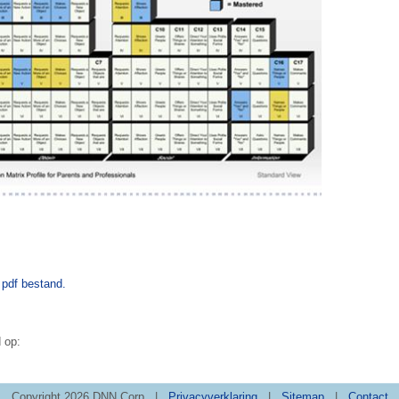
 pdf bestand.
 op:
Copyright 2026 DNN Corp
|
Privacyverklaring
|
Sitemap
|
Contact