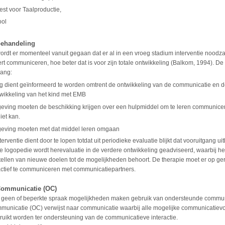
test voor Taalproductie,
ool
ehandeling
ordt er momenteel vanuit gegaan dat er al in een vroeg stadium interventie noodzak
ert communiceren, hoe beter dat is voor zijn totale ontwikkeling (Balkom, 1994). D
lang:
 dient geïnformeerd te worden omtrent de ontwikkeling van de communicatie en d
twikkeling van het kind met EMB
eving moeten de beschikking krijgen over een hulpmiddel om te leren communicere
iet kan.
eving moeten met dat middel leren omgaan
rventie dient door te lopen totdat uit periodieke evaluatie blijkt dat vooruitgang uitb
e logopedie wordt herevaluatie in de verdere ontwikkeling geadviseerd, waarbij he
tellen van nieuwe doelen tot de mogelijkheden behoort. De therapie moet er op geri
actief te communiceren met communicatiepartners.
ommunicatie (OC)
t geen of beperkte spraak mogelijkheden maken gebruik van
ondersteunde communi
municatie (OC) verwijst naar
communicatie waarbij alle mogelijke communicatiev
uikt worden ter ondersteuning van de communicatieve interactie.