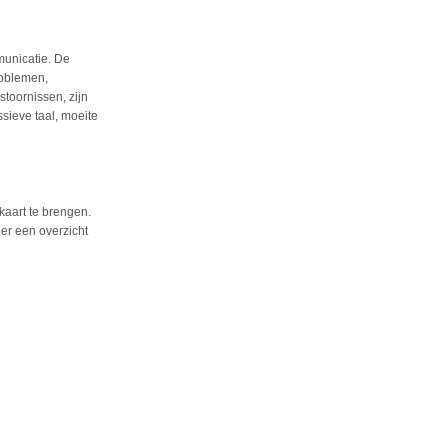
unicatie. De
roblemen,
 stoornissen,
zijn
ssieve taal, moeite
kaart te brengen.
der een overzicht