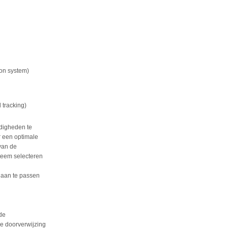
on system)
 tracking)
digheden te
r een optimale
van de
teem selecteren
 aan te passen
de
ne doorverwijzing