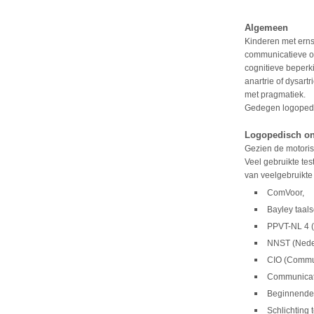
Algemeen
Kinderen met ern
communicatieve on
cognitieve beperk
anartrie of dysart
met pragmatiek.
Gedegen logopedis
Logopedisch o
Gezien de motoris
Veel gebruikte tes
van veelgebruikt
ComVoor,
Bayley taals
PPVT-NL 4 (
NNST (Neder
CIO (Commun
Communicat
Beginnende 
Schlichting 