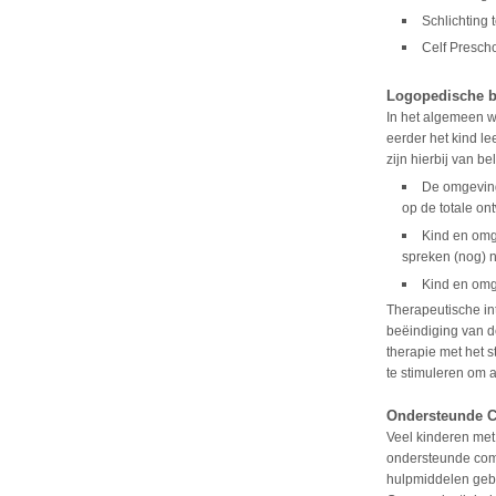
Schlichting 
Celf Presch
Logopedische b
In het algemeen w
eerder het kind le
zijn hierbij van be
De omgeving
op de totale on
Kind en omg
spreken (nog) n
Kind en omg
Therapeutische inte
beëindiging van d
therapie met het s
te stimuleren om 
Ondersteunde C
Veel kinderen me
ondersteunde com
hulpmiddelen gebr