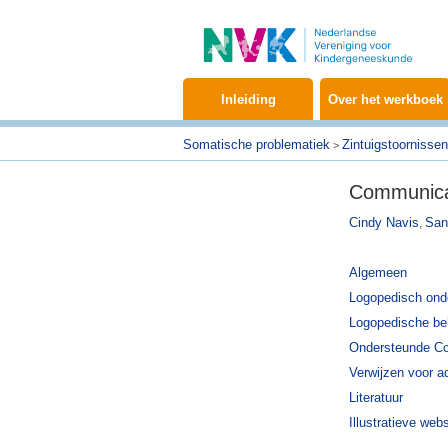
Inleiding
Over het werkboek
Somatische problematiek
Zintuigstoornissen
>
Communica
Cindy Navis
San
,
Algemeen
Logopedisch ond
Logopedische be
Ondersteunde C
Verwijzen voor a
Literatuur
Illustratieve webs