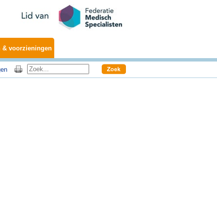
 & voorzieningen
gen