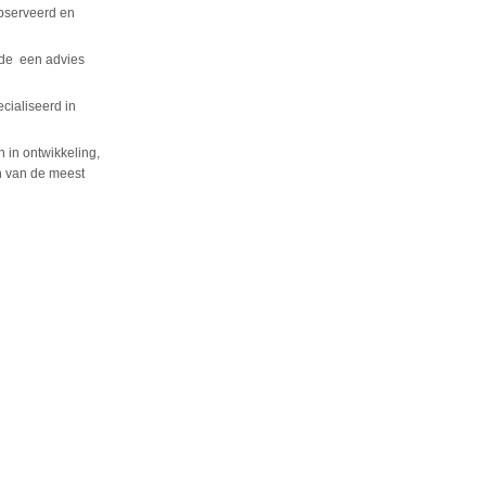
observeerd en
ode een advies
cialiseerd in
 in ontwikkeling,
n van de meest