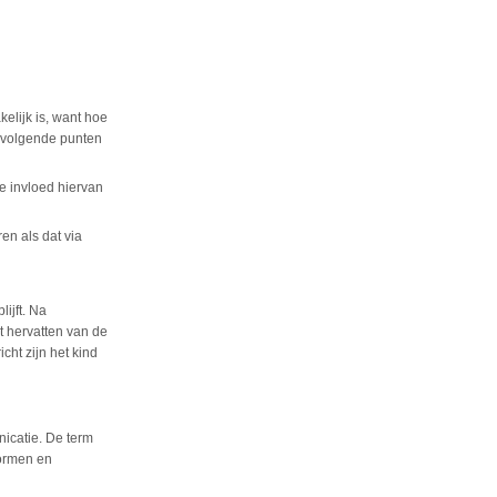
elijk is, want hoe
e volgende punten
e invloed hiervan
n als dat via
lijft. Na
t hervatten van de
cht zijn het kind
catie. De term
ormen en