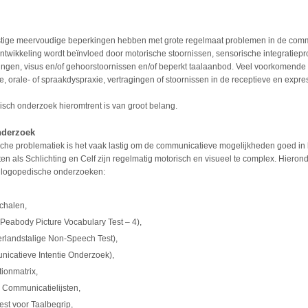
stige meervoudige beperkingen hebben met grote regelmaat problemen in de comm
twikkeling wordt beïnvloed door motorische stoornissen, sensorische integratiep
ingen, visus en/of gehoorstoornissen en/of beperkt taalaanbod. Veel voorkomende
rie, orale- of spraakdyspraxie, vertragingen of stoornissen in de receptieve en expre
ch onderzoek hieromtrent is van groot belang.
nderzoek
che problematiek is het vaak lastig om de communicatieve mogelijkheden goed in 
ten als Schlichting en Celf zijn regelmatig motorisch en visueel te complex. Hieron
e logopedische onderzoeken:
chalen,
Peabody Picture Vocabulary Test – 4),
landstalige Non-Speech Test),
icatieve Intentie Onderzoek),
ionmatrix,
Communicatielijsten,
test voor Taalbegrip,