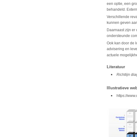
een optie, een gro
behandeld. Extern
Verschillende rev
kunnen geven aan
Daarnaast zijn er
ondersteunde com
Ook kan door de l
advisering en lev
actuele mogelijkh
Literatuur
Richtlijn d
Illustratieve we
https://www