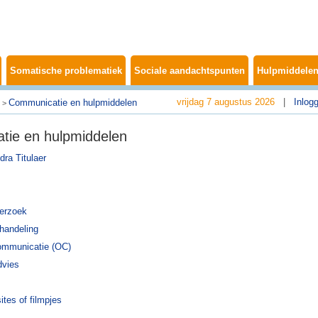
Somatische problematiek
Sociale aandachtspunten
Hulpmiddelen
vrijdag 7 augustus 2026
|
Inlog
Communicatie en hulpmiddelen
>
tie en hulpmiddelen
dra Titulaer
erzoek
handeling
ommunicatie (OC)
dvies
ites of filmpjes