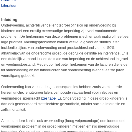
Conclusie
Literatuur
Inleiding
Ondervoeding, achterblijvende lengtegroei of risico op ondervoeding bij
kinderen met een ernstig meervoudige beperking zijn veel voorkomende
problemen. De herkenning van deze problemen is echter vaak matig of heeft een
lage prioriteit. Voedingsproblemen komen veelvuldig voor en studies laten
incidentie cijfers van ondervoeding en/of groeiachterstand zien tot 50%
afhankelijk van de onderzochte groep, de gebruikte definitie en interventie. Er is
een duidelijk verband tussen de mate van beperking en de achterstand in groei
en voedingstoestand. Mede door het beter herkennen van de factoren die leiden
tot ondervoeding en het introduceren van sondevoeding is er de laatste jaren
vooruitgang geboekt.
Ondervoeding kan veel nadelige consequenties hebben zoals verminderde
hersenfunctie, lengtegroei falen, verhoogde vatbaarheid voor infecties en
zie tabel 1
verminderde spierkracht (
). Ondervoeding in deze groep kinderen is
dan ook geassocieerd met slechtere gezondheid, minder sociale interactie en
zelfs mortaliteit.
Aan de andere kant is ook overvoeding (hoog vetpercentage) een toenemend
voorkomend probleem in de groep kinderen met een ernstig meervoudige