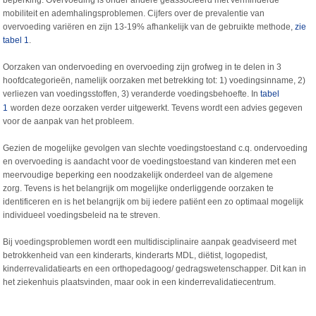
beperking. Overvoeding is onder andere geassocieerd met verminderde
mobiliteit en ademhalingsproblemen. Cijfers over de prevalentie van
overvoeding variëren en zijn 13-19% afhankelijk van de gebruikte methode,
zie
tabel 1
.
Oorzaken van ondervoeding en overvoeding zijn grofweg in te delen in 3
hoofdcategorieën, namelijk oorzaken met betrekking tot: 1) voedingsinname, 2)
verliezen van voedingsstoffen, 3) veranderde voedingsbehoefte. In
tabel
1
worden deze oorzaken verder uitgewerkt. Tevens wordt een advies gegeven
voor de aanpak van het probleem.
Gezien de mogelijke gevolgen van slechte voedingstoestand c.q. ondervoeding
en overvoeding is aandacht voor de voedingstoestand van kinderen met een
meervoudige beperking een noodzakelijk onderdeel van de algemene
zorg. Tevens is het belangrijk om mogelijke onderliggende oorzaken te
identificeren en is het belangrijk om bij iedere patiënt een zo optimaal mogelijk
individueel voedingsbeleid na te streven.
Bij voedingsproblemen wordt een multidisciplinaire aanpak geadviseerd met
betrokkenheid van een kinderarts, kinderarts MDL, diëtist, logopedist,
kinderrevalidatiearts en een orthopedagoog/ gedragswetenschapper. Dit kan in
het ziekenhuis plaatsvinden, maar ook in een kinderrevalidatiecentrum.