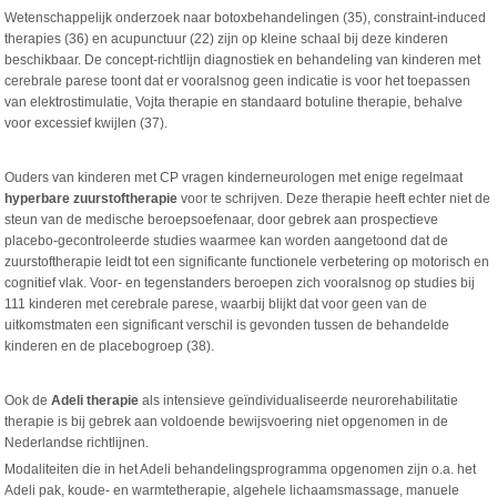
Wetenschappelijk onderzoek naar botoxbehandelingen (35), constraint-induced
therapies (36) en acupunctuur (22) zijn op kleine schaal bij deze kinderen
beschikbaar. De concept-richtlijn diagnostiek en behandeling van kinderen met
cerebrale parese toont dat er vooralsnog geen indicatie is voor het toepassen
van elektrostimulatie, Vojta therapie en standaard botuline therapie, behalve
voor excessief kwijlen (37).
Ouders van kinderen met CP vragen kinderneurologen met enige regelmaat
hyperbare zuurstoftherapie
voor te schrijven. Deze therapie heeft echter niet de
steun van de medische beroepsoefenaar, door gebrek aan prospectieve
placebo-gecontroleerde studies waarmee kan worden aangetoond dat de
zuurstoftherapie leidt tot een significante functionele verbetering op motorisch en
cognitief vlak. Voor- en tegenstanders beroepen zich vooralsnog op studies bij
111 kinderen met cerebrale parese, waarbij blijkt dat voor geen van de
uitkomstmaten een significant verschil is gevonden tussen de behandelde
kinderen en de placebogroep (38).
Ook de
Adeli therapie
als intensieve geïndividualiseerde neurorehabilitatie
therapie is bij gebrek aan voldoende bewijsvoering niet opgenomen in de
Nederlandse richtlijnen.
Modaliteiten die in het Adeli behandelingsprogramma opgenomen zijn o.a. het
Adeli pak, koude- en warmtetherapie, algehele lichaamsmassage, manuele