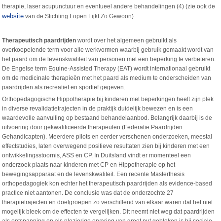
therapie, laser acupunctuur en eventueel andere behandelingen (4) (zie ook de
website
van de Stichting Lopen Lijkt Zo Gewoon).
Therapeutisch paardrijden
wordt over het algemeen gebruikt als
overkoepelende term voor alle werkvormen waarbij gebruik gemaakt wordt van
het paard om de levenskwaliteit van personen met een beperking te verbeteren.
De Engelse term Equine-Assisted Therapy (EAT) wordt internationaal gebruikt
om de medicinale therapieën met het paard als medium te onderscheiden van
paardrijden als recreatief en sportief gegeven.
Orthopedagogische Hippotherapie bij kinderen met beperkingen heeft zijn plek
in diverse revalidatietrajecten in de praktijk duidelijk bewezen en is een
waardevolle aanvulling op bestaand behandelaanbod. Belangrijk daarbij is de
uitvoering door gekwalificeerde therapeuten (Federatie Paardrijden
Gehandicapten). Meerdere pilots en eerder verschenen onderzoeken, meestal
effectstudies, laten overwegend positieve resultaten zien bij kinderen met een
ontwikkelingsstoornis, ASS en CP. In Duitsland vindt er momenteel een
onderzoek plaats naar kinderen met CP en Hippotherapie op het
bewegingsapparaat en de levenskwaliteit. Een recente Masterthesis
orthopedagogiek kon echter het therapeutisch paardrijden als evidence-based
practice niet aantonen. De conclusie was dat de onderzochte 27
therapietrajecten en doelgroepen zo verschillend van elkaar waren dat het niet
mogelijk bleek om de effecten te vergelijken. Dit neemt niet weg dat paardrijden