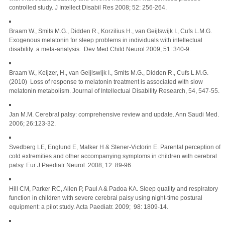
controlled study. J Intellect Disabil Res 2008; 52: 256-264.
Braam W., Smits M.G., Didden R., Korzilius H., van Geijlswijk I., Cufs L.M.G.
Exogenous melatonin for sleep problems in individuals with intellectual
disability: a meta-analysis. Dev Med Child Neurol 2009; 51: 340-9.
Braam W., Keijzer, H., van Geijlswijk I., Smits M.G., Didden R., Cufs L.M.G.
(2010) Loss of response to melatonin treatment is associated with slow
melatonin metabolism. Journal of Intellectual Disability Research, 54, 547-55.
Jan M.M. Cerebral palsy: comprehensive review and update. Ann Saudi Med.
2006; 26:123-32.
Svedberg LE, Englund E, Malker H & Stener-Victorin E. Parental perception of
cold extremities and other accompanying symptoms in children with cerebral
palsy. Eur J Paediatr Neurol. 2008; 12: 89-96.
Hill CM, Parker RC, Allen P, Paul A & Padoa KA. Sleep quality and respiratory
function in children with severe cerebral palsy using night-time postural
equipment: a pilot study. Acta Paediatr. 2009; 98: 1809-14.