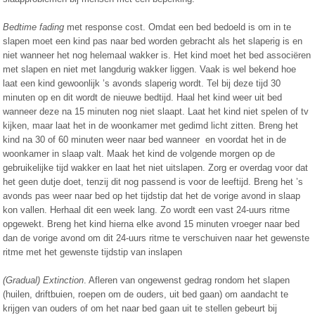
Bedtime fading
met response cost. Omdat een bed bedoeld is om in te
slapen moet een kind pas naar bed worden gebracht als het slaperig is en
niet wanneer het nog helemaal wakker is. Het kind moet het bed associëren
met slapen en niet met langdurig wakker liggen. Vaak is wel bekend hoe
laat een kind gewoonlijk ’s avonds slaperig wordt. Tel bij deze tijd 30
minuten op en dit wordt de nieuwe bedtijd. Haal het kind weer uit bed
wanneer deze na 15 minuten nog niet slaapt. Laat het kind niet spelen of tv
kijken, maar laat het in de woonkamer met gedimd licht zitten. Breng het
kind na 30 of 60 minuten weer naar bed wanneer en voordat het in de
woonkamer in slaap valt. Maak het kind de volgende morgen op de
gebruikelijke tijd wakker en laat het niet uitslapen. Zorg er overdag voor dat
het geen dutje doet, tenzij dit nog passend is voor de leeftijd. Breng het ’s
avonds pas weer naar bed op het tijdstip dat het de vorige avond in slaap
kon vallen. Herhaal dit een week lang. Zo wordt een vast 24-uurs ritme
opgewekt. Breng het kind hierna elke avond 15 minuten vroeger naar bed
dan de vorige avond om dit 24-uurs ritme te verschuiven naar het gewenste
ritme met het gewenste tijdstip van inslapen
(Gradual) Extinction
. Afleren van ongewenst gedrag rondom het slapen
(huilen, driftbuien, roepen om de ouders, uit bed gaan) om aandacht te
krijgen van ouders of om het naar bed gaan uit te stellen gebeurt bij