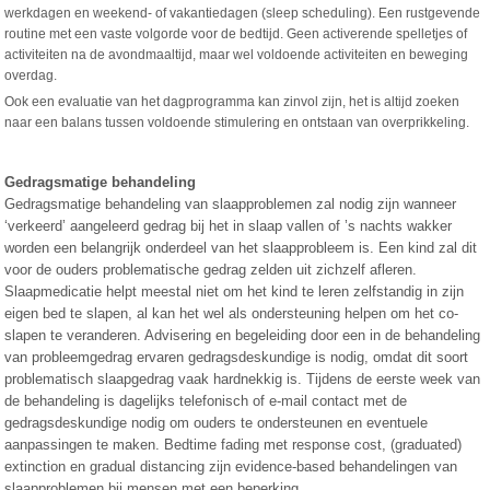
werkdagen en weekend- of vakantiedagen (sleep scheduling). Een rustgevende
routine met een vaste volgorde voor de bedtijd. Geen activerende spelletjes of
activiteiten na de avondmaaltijd, maar wel voldoende activiteiten en beweging
overdag.
Ook een evaluatie van het dagprogramma kan zinvol zijn, het is altijd zoeken
naar een balans tussen voldoende stimulering en ontstaan van overprikkeling.
Gedragsmatige behandeling
Gedragsmatige behandeling van slaapproblemen zal nodig zijn wanneer
‘verkeerd’ aangeleerd gedrag bij het in slaap vallen of ’s nachts wakker
worden een belangrijk onderdeel van het slaapprobleem is. Een kind zal dit
voor de ouders problematische gedrag zelden uit zichzelf afleren.
Slaapmedicatie helpt meestal niet om het kind te leren zelfstandig in zijn
eigen bed te slapen, al kan het wel als ondersteuning helpen om het co-
slapen te veranderen. Advisering en begeleiding door een in de behandeling
van probleemgedrag ervaren gedragsdeskundige is nodig, omdat dit soort
problematisch slaapgedrag vaak hardnekkig is. Tijdens de eerste week van
de behandeling is dagelijks telefonisch of e-mail contact met de
gedragsdeskundige nodig om ouders te ondersteunen en eventuele
aanpassingen te maken. Bedtime fading met response cost, (graduated)
extinction en gradual distancing zijn evidence-based behandelingen van
slaapproblemen bij mensen met een beperking.