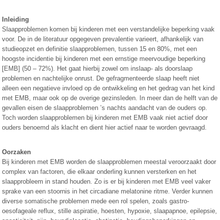
Inleiding
Slaapproblemen komen bij kinderen met een verstandelijke beperking vaak
voor. De in de literatuur opgegeven prevalentie varieert, afhankelijk van
studieopzet en definitie slaapproblemen, tussen 15 en 80%, met een
hoogste incidentie bij kinderen met een ernstige meervoudige beperking
[EMB] (50 – 72%). Het gaat hierbij zowel om inslaap- als doorslaap
problemen en nachtelijke onrust. De gefragmenteerde slaap heeft niet
alleen een negatieve invloed op de ontwikkeling en het gedrag van het kind
met EMB, maar ook op de overige gezinsleden. In meer dan de helft van de
gevallen eisen de slaapproblemen ’s nachts aandacht van de ouders op.
Toch worden slaapproblemen bij kinderen met EMB vaak niet actief door
ouders benoemd als klacht en dient hier actief naar te worden gevraagd.
Oorzaken
Bij kinderen met EMB worden de slaapproblemen meestal veroorzaakt door
complex van factoren, die elkaar onderling kunnen versterken en het
slaapprobleem in stand houden. Zo is er bij kinderen met EMB veel vaker
sprake van een stoornis in het circadiane melatonine ritme. Verder kunnen
diverse somatische problemen mede een rol spelen, zoals gastro-
oesofageale reflux, stille aspiratie, hoesten, hypoxie, slaapapnoe, epilepsie,