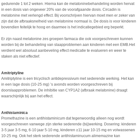
gedurende 1 tot 2 weken. Hierna kan de melatoninebehandeling worden hervat
in een dosis van ongeveer 20% van de voorafgaande dosis. Circadin is
melatonine met verlengd effect. Bij voorschrijven hiervan moet men er zeker van
zijn dat de afbraaksnelheid van melatonine normaal is. De dosis is voor kinderen
bovendien feitelijk te hoog en daarmee is het indicatiegebied erg beperkt.
Er zijn naast melatonine zes groepen farmaca die ook voorgeschreven kunnen
worden bij de behandeling van slaapproblemen aan kinderen met een EMB.Het
verdient wel absoluut aanbeveling effect medicatie te evalueren en weer te
staken als niet effectief.
Amitriptyline
Amitriptyline is een tricyclisch antidepressivum met sederende werking. Het kan
in een lage dosis (10-25 mg) ’s avonds worden voorgeschreven bij
doorslaapproblemen. De inhibitie van CYP1A2 (afbraak melatonine) draagt
waarschijnlijk bij aan het effect.
Anthistaminica
Promethazine is een antihistaminicum dat tegenwoordig alleen nog wordt
voorgeschreven vanwege zijn sterke sederende (bij)werking. Dosering: kinderen
3-5 jaar 3-5 mg, 6-10 jaar 5-10 mg, kinderen ≥11 jaar 10-15 mg en volwassenen
10-25 mg. Ook het sterk sederende antihistaminucum alimemazine kan