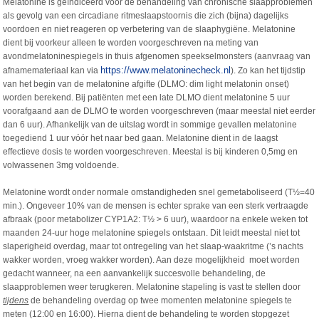
Melatonine is geïndiceerd voor de behandeling van chronische slaapproblemen
als gevolg van een circadiane ritmeslaapstoornis die zich (bijna) dagelijks
voordoen en niet reageren op verbetering van de slaaphygiëne. Melatonine
dient bij voorkeur alleen te worden voorgeschreven na meting van
avondmelatoninespiegels in thuis afgenomen speekselmonsters (aanvraag van
https://www.melatoninecheck.nl
afnamemateriaal kan via
). Zo kan het tijdstip
van het begin van de melatonine afgifte (DLMO: dim light melatonin onset)
worden berekend. Bij patiënten met een late DLMO dient melatonine 5 uur
voorafgaand aan de DLMO te worden voorgeschreven (maar meestal niet eerder
dan 6 uur). Afhankelijk van de uitslag wordt in sommige gevallen melatonine
toegediend 1 uur vóór het naar bed gaan. Melatonine dient in de laagst
effectieve dosis te worden voorgeschreven. Meestal is bij kinderen 0,5mg en
volwassenen 3mg voldoende.
Melatonine wordt onder normale omstandigheden snel gemetaboliseerd (T½=40
min.). Ongeveer 10% van de mensen is echter sprake van een sterk vertraagde
afbraak (poor metabolizer CYP1A2: T½ > 6 uur), waardoor na enkele weken tot
maanden 24-uur hoge melatonine spiegels ontstaan. Dit leidt meestal niet tot
slaperigheid overdag, maar tot ontregeling van het slaap-waakritme (’s nachts
wakker worden, vroeg wakker worden). Aan deze mogelijkheid moet worden
gedacht wanneer, na een aanvankelijk succesvolle behandeling, de
slaapproblemen weer terugkeren. Melatonine stapeling is vast te stellen door
tijdens
de behandeling overdag op twee momenten melatonine spiegels te
meten (12:00 en 16:00). Hierna dient de behandeling te worden stopgezet