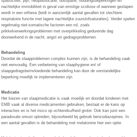
spasticiteit, pijn, heupdislocatie, obstipatie, houdingsbeperkingen en
nachtelijke immobiliteit in geval van ernstige scoliose of wanneer geslapen
wordt in een orthese (leidt in aanzienlijk aantal gevallen tot slechtere
respiratoire functie met lagere nachtelijke zuurstofsaturaties). Verder spelen
regelmatig niet-somatische factoren een rol, zoals
prikkelverwerkingsproblemen met overprikkeling gedurende dag
doorwerkend in de nacht, angst en gedragsproblemen.
Behandeling
Doordat de slaapproblemen complex kunnen zijn, is de behandeling vaak
niet eenvoudig. Een verbetering van slaaphygiene en/ of
slaapgedragsbeïnvloedende behandeling kan door de verstandelijke
beperking moeilijk te implementeren zijn.
Medicatie
Het kiezen van slaapmedicatie is vaak moeilijk en doordat kinderen met
EMB vaak al diverse medicamenten gebruiken, bestaat er de kans op
interacties en is het risico op ochtendsufheid groter. Ook kan juist een
paradoxale onrust optreden, bijvoorbeeld bij gebruik benzodiazepines. In
een aantal gevallen is de behandeling met melatonine hier een optie.