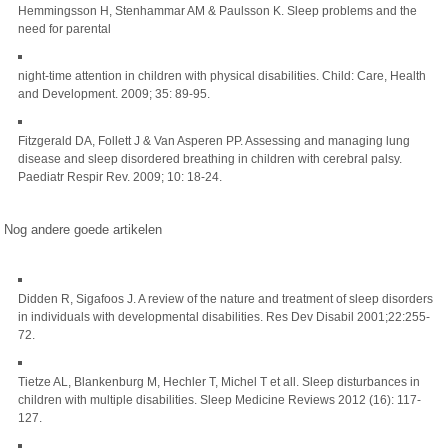
Hemmingsson H, Stenhammar AM & Paulsson K. Sleep problems and the
need for parental
night-time attention in children with physical disabilities. Child: Care, Health
and Development. 2009; 35: 89-95.
Fitzgerald DA, Follett J & Van Asperen PP. Assessing and managing lung
disease and sleep disordered breathing in children with cerebral palsy.
Paediatr Respir Rev. 2009; 10: 18-24.
Nog andere goede artikelen
Didden R, Sigafoos J. A review of the nature and treatment of sleep disorders
in individuals with developmental disabilities. Res Dev Disabil 2001;22:255-
72.
Tietze AL, Blankenburg M, Hechler T, Michel T et all. Sleep disturbances in
children with multiple disabilities. Sleep Medicine Reviews 2012 (16): 117-
127.