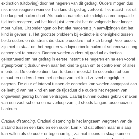
extinction (uitdoving) door het negeren van dit gedrag. Ouders mogen dus
niet meer reageren wanneer hun kind dit gedrag vertoont. Het maakt niet uit
hoe lang het huilen duurt. Als ouders namelijk uiteindelijk na een bepaalde
tijd toch reageren, zal het kind juist leren dat het de volgende keer langer
moet huilen. Uitzonderingen op het niet reageren zijn aanwijzingen dat het
kind in gevaar is. Het grootste probleem bij extinctie is onenigheid tussen
beide ouders en de stress die deze procedure met zich brengt. Veel ouders
zijn niet in staat om het negeren van bijvoorbeeld huilen of schreeuwen lang
genoeg vol te houden. Daarom worden ouders bij gradual extinction
geïnstrueerd om het gedrag in eerste instantie te negeren en na een vooraf
afgesproken tijdsduur even naar het kind te gaan om te controleren of alles
in orde is. De controle dient kort te duren, meestal 15 seconden tot een
minuut en ouders dienen het gedrag van het kind zo veel mogelijk te
negeren. De duur of interval tussen de controles kan worden aangepast aan
de leeftijd van het kind en aan de tijdsduur die ouders het negeren van
ongewenst gedrag kunnen verdragen. Daarbij kunnen ouders gebruik maken
van een vast schema en na verloop van tijd steeds langere tussenpozen
hanteren.
Gradual distancing
. Gradual distancing is het langzaam vergroten van de
afstand tussen een kind en een ouder. Een kind dat alleen maar in slaap
kan vallen als de ouder er tegenaan ligt, zal niet ineens in slaap kunnen