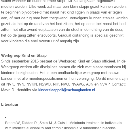
vallen wanneer de ouder hiermee stopt. Dit zal langzaam afgebouwd
moeten worden. Elke week zal maar een klein stapje gezet kunnen worden,
te beginnen bijvoorbeeld met naast het kind liggen in plaats van er tegen
aan, of met de rug naar hem toegewend. Vervolgens kunnen stapjes worden
gezet als het op de rand van het bed zitten, het op een stoel naast het bed
zitten, het elke avond verplaatsen van de stoel in de richting van de deur,
het op de gang zitten enzovoorts. Gradual distancing is speciaal geschikt
voor kinderen die snel overstuur of angstig zijn.
Werkgroep Kind en Slaap
Sinds september 2015 bestaat de Werkgroep Kind en Slaap officieel. In de
Werkgroep werken alle disciplines samen die zich met slaapstoornissen bij
kinderen bezighouden. Het is een onafhankelijke werkgroep met nauwe
banden met alle moederspecialismen en hun vereniging. Op dit moment zijn
dit NVK, NVN, NVKN, NSWO, NIP, NVO, NVAVG, AJN en NVVP. Contact:
Mevr. D. Hendriks via
kinderslaappoli@mchaaglanden.nl
Literatuur
Braam W., Didden R., Smits M., & Cufs L. Melatonin treatment in individuals
with intellectual disability and chronic insomnia: A randomised placebo-