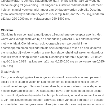
Chloralhydraat is een oud slaapmidddel dat in onbruik is geraakt vanwege de
sterke neiging tot gewenning. Het fungeert als uiterste redmiddel als niets meer
helpt en mag bij voorkeur niet langer dan 14 dagen worden gebruikt. Dosering
(oraal of rectaal): kinderen 3-5 jaar 250-500 mg, 6-10 jaar 250-750 mg, kinderen
≥11 jaar 250-1000 mg en volwassenen 250-1500 mg.
Clonidine
Clonidine is een centraal aangrijpende α2-noradrenerge receptor agonist. Het
wordt vaak voorgeschreven bij de behandeling van ADHD als alternatief voor
methylfenidaat. Clonidine kan ook voorgeschreven worden bij in- en
doorslaapproblemen bij kinderen die snel overprikkeld raken en aan kinderen
die ’s nachts bij wakker worden te snel hun slaperigheid kwijtraken en daardoor
moeilijk weer in slaap kunnen vallen. Dosering: kinderen 3-5 jaar 0,0125-0,025
mg, 6-10 jaar 0,025 mg, kinderen ≥11 jaar 0,025-0,05 mg en volwassenen 0,025-
0,075 mg.
Slaaphygiene
Een goede slaaphygiëne kan fungeren als stimuluscontrole voor een passend
tijdstip om in slaap te vallen en kan helpen om de biologische klok in een 24-
uurs ritme te brengen. De slaapkamer dient bij voorkeur alleen om te slapen en
niet om overdag te spelen. De slaapkamer bevat geen speelgoed, hoort als het
licht wordt uitgedaan (bijna) donker te zijn, hoort rustig en niet te warm of te koud
te zijn. Het kiezen en aanhouden van vaste tijden van naar bed gaan en opstaan
en maaltijden, zonder grote verschillen (niet meer dan een uur) tussen school- of