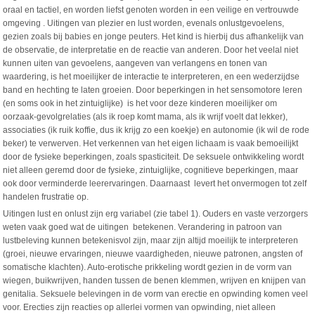
oraal en tactiel, en worden liefst genoten worden in een veilige en vertrouwde
omgeving . Uitingen van plezier en lust worden, evenals onlustgevoelens,
gezien zoals bij babies en jonge peuters. Het kind is hierbij dus afhankelijk van
de observatie, de interpretatie en de reactie van anderen. Door het veelal niet
kunnen uiten van gevoelens, aangeven van verlangens en tonen van
waardering, is het moeilijker de interactie te interpreteren, en een wederzijdse
band en hechting te laten groeien. Door beperkingen in het sensomotore leren
(en soms ook in het zintuiglijke) is het voor deze kinderen moeilijker om
oorzaak-gevolgrelaties (als ik roep komt mama, als ik wrijf voelt dat lekker),
associaties (ik ruik koffie, dus ik krijg zo een koekje) en autonomie (ik wil de rode
beker) te verwerven. Het verkennen van het eigen lichaam is vaak bemoeilijkt
door de fysieke beperkingen, zoals spasticiteit. De seksuele ontwikkeling wordt
niet alleen geremd door de fysieke, zintuiglijke, cognitieve beperkingen, maar
ook door verminderde leerervaringen. Daarnaast levert het onvermogen tot zelf
handelen frustratie op.
Uitingen lust en onlust zijn erg variabel (zie tabel 1). Ouders en vaste verzorgers
weten vaak goed wat de uitingen betekenen. Verandering in patroon van
lustbeleving kunnen betekenisvol zijn, maar zijn altijd moeilijk te interpreteren
(groei, nieuwe ervaringen, nieuwe vaardigheden, nieuwe patronen, angsten of
somatische klachten). Auto-erotische prikkeling wordt gezien in de vorm van
wiegen, buikwrijven, handen tussen de benen klemmen, wrijven en knijpen van
genitalia. Seksuele belevingen in de vorm van erectie en opwinding komen veel
voor. Erecties zijn reacties op allerlei vormen van opwinding, niet alleen