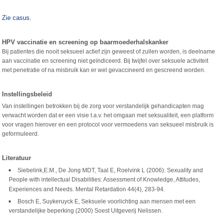
Zie casus.
HPV vaccinatie en screening op baarmoederhalskanker
Bij patientes die nooit seksueel actief zijn geweest of zullen worden, is deelname
aan vaccinatie en screening niet geïndiceerd. Bij twijfel over seksuele activiteit
met penetratie of na misbruik kan er wel gevaccineerd en gescreend worden.
Instellingsbeleid
Van instellingen betrokken bij de zorg voor verstandelijk gehandicapten mag
verwacht worden dat er een visie t.a.v. het omgaan met seksualiteit, een platform
voor vragen hierover en een protocol voor vermoedens van seksueel misbruik is
geformuleerd.
Literatuur
Siebelink,E.M., De Jong MDT, Taal E, Roelvink L (2006). Sexuality and
People with intellectual Disabilities: Assessment of Knowledge, Attitudes,
Experiences and Needs. Mental Retardation 44(4), 283-94.
Bosch E, Suykeruyck E, Seksuele voorlichting aan mensen met een
verstandelijke beperking (2000) Soest Uitgeverij Nelissen.