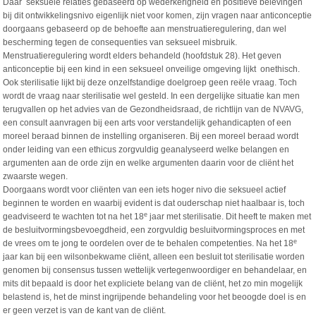
Daar seksuele relaties gebaseerd op wederkerigheid en positieve belevingen
bij dit ontwikkelingsnivo eigenlijk niet voor komen, zijn vragen naar anticonceptie
doorgaans gebaseerd op de behoefte aan menstruatieregulering, dan wel
bescherming tegen de consequenties van seksueel misbruik.
Menstruatieregulering wordt elders behandeld (hoofdstuk 28). Het geven
anticonceptie bij een kind in een seksueel onveilige omgeving lijkt onethisch.
Ook sterilisatie lijkt bij deze onzelfstandige doelgroep geen reële vraag. Toch
wordt de vraag naar sterilisatie wel gesteld. In een dergelijke situatie kan men
terugvallen op het advies van de Gezondheidsraad, de richtlijn van de NVAVG,
een consult aanvragen bij een arts voor verstandelijk gehandicapten of een
moreel beraad binnen de instelling organiseren. Bij een moreel beraad wordt
onder leiding van een ethicus zorgvuldig geanalyseerd welke belangen en
argumenten aan de orde zijn en welke argumenten daarin voor de cliënt het
zwaarste wegen.
Doorgaans wordt voor cliënten van een iets hoger nivo die seksueel actief
beginnen te worden en waarbij evident is dat ouderschap niet haalbaar is, toch
e
geadviseerd te wachten tot na het 18
jaar met sterilisatie. Dit heeft te maken met
de besluitvormingsbevoegdheid, een zorgvuldig besluitvormingsproces en met
e
de vrees om te jong te oordelen over de te behalen competenties. Na het 18
jaar kan bij een wilsonbekwame cliënt, alleen een besluit tot sterilisatie worden
genomen bij consensus tussen wettelijk vertegenwoordiger en behandelaar, en
mits dit bepaald is door het expliciete belang van de cliënt, het zo min mogelijk
belastend is, het de minst ingrijpende behandeling voor het beoogde doel is en
er geen verzet is van de kant van de cliënt.