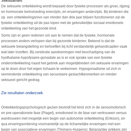
Seksualiteit
De seksuele ontwikkeling wordt bepaald door fysieke processen als groei, rijping
en hormonale beïnvloeding enerzijds, en ervaringen anderzijds. Bij kinderen die
op een ontwikkelingsnivo van minder dan drie jaar blijven functioneren zal de
fysieke ontwikkeling uit de pas lopen met de gebruikelijke sociaal emotionele
ontwikkeling van het gezonde kind.
Soms zijn er geen redenen om aan te nemen dat de fysieke, hormonale
processen anders verlopen dan bij gezonde kinderen. Bekend is dat de
seksuele belangstelling en behoeften bij licht verstandelijk gehandicapten vaak
wat later inzetten. Bij cerebrale aandoeningen met beschadiging van de
hyothalame-hypofysaire-gonadale as is er ook sprake van een fysieke
onderontwikkeling naast het gebrek aan mogelijkheden om seksuele ervaringen
op te doen door het eigen lichaam te verkennen. Hypogonadisme uit zich in
verminderde ontwikkeling van secundaire geslachtkenmerken en minder
seksueel gericht gedrag.
Zie resultaten onderzoek.
Ontwikkelingspsychologisch gezien bevindt het kind zich in de sensomotorisch
en pre-operationele fase (Piaget), emotioneel in de fase van vertrouwen versus
wantrouwen met mogelijk een begin van autonomie ontwikkeling (Erikson), en
qua ervaringsordening voornamelijk op de lichamelijke ervaringen met een
begin van associatieve ervaringen (Timmers-Huigens). Belangrijke prikkels zijn