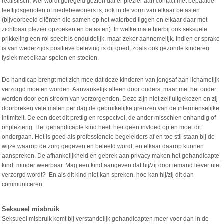
realistisch. Wel wordt geregeld gezien dat er plezier aan contact met bepaalde
leeftijdsgenoten of medebewoners is, ook in de vorm van elkaar betasten
(bijvoorbeeld cliënten die samen op het waterbed liggen en elkaar daar met
zichtbaar plezier opzoeken en betasten). In welke mate hierbij ook seksuele
prikkeling een rol speelt is onduidelijk, maar zeker aannemelijk. Indien er sprake
is van wederzijds positieve beleving is dit goed, zoals ook gezonde kinderen
fysiek met elkaar spelen en stoeien.
De handicap brengt met zich mee dat deze kinderen van jongsaf aan lichamelijk
verzorgd moeten worden. Aanvankelijk alleen door ouders, maar met het ouder
worden door een stroom van verzorgenden. Deze zijn niet zelf uitgekozen en zij
doorbreken vele malen per dag de gebruikelijke grenzen van de intermenselijke
intimiteit. De een doet dit prettig en respectvol, de ander misschien onhandig of
onplezierig. Het gehandicapte kind heeft hier geen invloed op en moet dit
ondergaan. Het is goed als professionele begeleiders af en toe stil staan bij de
wijze waarop de zorg gegeven en beleefd wordt, en elkaar daarop kunnen
aanspreken. De afhankelijkheid en gebrek aan privacy maken het gehandicapte
kind minder weerbaar. Mag een kind aangeven dat hij/zij door iemand liever niet
verzorgd wordt? En als dit kind niet kan spreken, hoe kan hij/zij dit dan
communiceren.
Seksueel misbruik
Seksueel misbruik komt bij verstandelijk gehandicapten meer voor dan in de