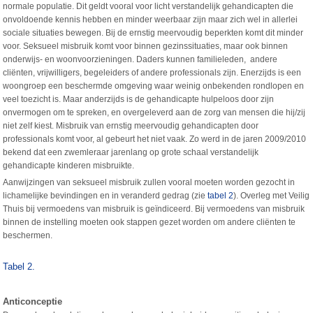
normale populatie. Dit geldt vooral voor licht verstandelijk gehandicapten die
onvoldoende kennis hebben en minder weerbaar zijn maar zich wel in allerlei
sociale situaties bewegen. Bij de ernstig meervoudig beperkten komt dit minder
voor. Seksueel misbruik komt voor binnen gezinssituaties, maar ook binnen
onderwijs- en woonvoorzieningen. Daders kunnen familieleden, andere
cliënten, vrijwilligers, begeleiders of andere professionals zijn. Enerzijds is een
woongroep een beschermde omgeving waar weinig onbekenden rondlopen en
veel toezicht is. Maar anderzijds is de gehandicapte hulpeloos door zijn
onvermogen om te spreken, en overgeleverd aan de zorg van mensen die hij/zij
niet zelf kiest. Misbruik van ernstig meervoudig gehandicapten door
professionals komt voor, al gebeurt het niet vaak. Zo werd in de jaren 2009/2010
bekend dat een zwemleraar jarenlang op grote schaal verstandelijk
gehandicapte kinderen misbruikte.
Aanwijzingen van seksueel misbruik zullen vooral moeten worden gezocht in
lichamelijke bevindingen en in veranderd gedrag (zie
tabel 2
). Overleg met Veilig
Thuis bij vermoedens van misbruik is geïndiceerd. Bij vermoedens van misbruik
binnen de instelling moeten ook stappen gezet worden om andere cliënten te
beschermen.
Tabel 2.
Anticonceptie