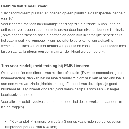
Definitie van zindelijkheid
“Het gecontroleerd plassen en poepen op een plaats die daar speciaal bedoeld
voor is”.
Veel kinderen met een meervoudige handicap zijn niet zindelijk van urine en
ontlasting,
ze hebben geen controle erover door hun niveau , beperkt tijdsinzicht
, onvoldoende zicht op sociale normen en door hun lichamelijke beperking is
het vaak moeilijk of onmogelijk om het toilet te bereiken of om zichzelf te
verschonen. Toch kan er met behulp van geduld en consequent aanbieden toch
bij een aantal kinderen een vorm van zindelijkheid worden bereikt.
Tips voor zindelijkheid
training bij EMB kinderen
Observeer of er een ritme is van mictie/ defaecatie. (Bv vaste momenten, grote
hoeveelheden) dan kan het de moeite waard zijn om te kijken of het kind toe is
aan een vorm van zindelijkheids training. Een deel van deze tips zijn goed
bruikbaar bij laag niveau kinderen, voor sommige tips is toch een wat hoger
begripsniveau nodig.
Voor alle tips geldt : veelvuldig herhalen, geef het de tijd (weken, maanden, in
kleine stapjes)
“Klok zindelijk” trainen, om de 2 a 3 uur op vaste tijden op de wc zetten
(uitprobeer periode van 4 weken).