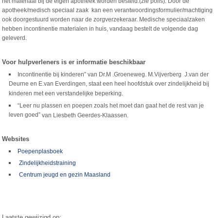
het materiaal bij de eigen apotheek worden besteld.(zie polis).
Door de
apotheek/medisch speciaal zaak kan een verantwoordingsformulier/machtiging
ook doorgestuurd worden naar de zorgverzekeraar. Medische speciaalzaken
hebben incontinentie materialen in huis, vandaag bestelt de volgende dag
geleverd.
Voor hulpverleners is er informatie beschikbaar
Incontinentie bij kinderen” van Dr.M .Groeneweg. M.Vijverberg J.van der
Deurne en E.van Everdingen, staat een heel hoofdstuk over zindelijkheid bij
kinderen met een verstandelijke beperking.
“Leer nu plassen en poepen zoals het moet dan gaat het de rest van je
leven goed”
van Liesbeth Geerdes-Klaassen.
Websites
Poepenplasboek
Zindelijkheidstraining
Centrum jeugd en gezin Maasland
Laatste gewijzigd op: