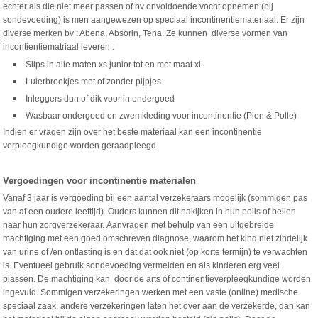
echter als die niet meer passen of bv onvoldoende vocht opnemen (bij
sondevoeding) is men aangewezen op speciaal incontinentiemateriaal. Er zijn
diverse merken bv : Abena, Absorin, Tena. Ze kunnen diverse vormen van
incontientiematriaal leveren :
Slips in alle maten xs junior tot en met maat xl.
Luierbroekjes met of zonder pijpjes
Inleggers dun of dik voor in ondergoed
Wasbaar ondergoed en zwemkleding voor incontinentie (Pien & Polle)
Indien er vragen zijn over het beste materiaal kan een incontinentie
verpleegkundige worden geraadpleegd.
Vergoedingen voor incontinentie materialen
Vanaf 3 jaar is vergoeding bij een aantal verzekeraars mogelijk (sommigen pas
van af een oudere leeftijd). Ouders kunnen dit nakijken in hun polis of bellen
naar hun zorgverzekeraar.
Aanvragen met behulp van een uitgebreide
machtiging met een goed omschreven diagnose, waarom het kind niet zindelijk
van urine of /en ontlasting is en dat dat ook niet (op korte termijn) te verwachten
is.
Eventueel gebruik sondevoeding vermelden en als kinderen erg veel
plassen.
De machtiging kan door de arts of continentieverpleegkundige worden
ingevuld.
Sommigen verzekeringen werken met een vaste (online) medische
speciaal zaak, andere verzekeringen laten het over aan de verzekerde, dan kan