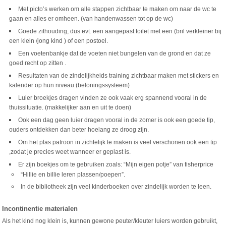
Met picto’s werken om alle stappen zichtbaar te maken om naar de wc te
gaan en alles er omheen. (van handenwassen tot op de wc)
Goede zithouding, dus evt. een aangepast toilet met een (bril verkleiner bij
een klein /jong kind ) of een postoel.
Een voetenbankje dat de voeten niet bungelen van de grond en dat ze
goed recht op zitten .
Resultaten van de zindelijkheids training zichtbaar maken met stickers en
kalender op hun niveau (beloningssysteem)
Luier broekjes dragen vinden ze ook vaak erg spannend vooral in de
thuissituatie. (makkelijker aan en uit te doen)
Ook een dag geen luier dragen vooral in de zomer is ook een goede tip,
ouders ontdekken dan beter hoelang ze droog zijn.
Om het plas patroon in zichtelijk te maken is veel verschonen ook een tip
,zodat je precies weet wanneer er geplast is.
Er zijn boekjes om te gebruiken zoals: “Mijn eigen potje” van fisherprice
“Hillie en billie leren plassen/poepen”.
In de bibliotheek zijn veel kinderboeken over zindelijk worden te leen.
Incontinentie materialen
Als het kind nog klein is, kunnen gewone peuter/kleuter luiers worden gebruikt,