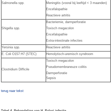
Salmonella spp.
Meningitis (vooral bij leeftijd < 3 maanden)
Encefalopathie
Reactieve artritis
Bacteriemie, darmperforatie
Shigella spp.
Toxisch megacolon
Encefalopathie
Extra-intestinale infecties
Yersinia spp.
Reactieve artritis
E. Coli O157:H7 (STEC)
Hemolytisch-uremisch syndroom
Toxisch megacolon
Pseudomembraneuze colitis
Clostridium Difficile
Darmperforatie
Sepsis
terug naar tekst
Tabel 4. Behandeling van H. Pylori infectie