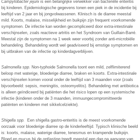
Campylobacter jejuni
is een belangrijke verwekker van bacteriële enteritis
bij kinderen. Epidemiologische gegevens tonen een piek in de incidentie bij
leeftijd van 2 jaar en bij jongvolwassenen. Klinisch is de diarree meestal
mild. Koorts, malaise, misselijkheid en buikpijn zijn frequent voorkomende
symptomen. De infectie kan worden gecompliceerd door extra-intestinale
verschijnselen, zoals reactieve artritis en het Syndroom van Guillain-Barré.
Meestal zijn de symptomen na 1 week weer voorbij zonder anti
-
microbiële
behandeling. Behandeling wordt wel geadviseerd bij ernstige symptomen en
bij uitbraken van de infectie op kinderdagverblijven.
Salmonella spp.
Non-typhoide Salmonella toont een mild, zelflimiterend
beloop met waterige, bloederige diarree, braken en koorts. Extra-intestinale
verschijnselen komen vooral onder de leeftijd van 3 maanden voor (zoals
bijvoorbeeld: sepsis, meningitis, osteomyelitis). Behandeling met antibiotica
is alleen geïndiceerd bij patiënten die het risico lopen op een systemische
infectie (kinderen onder de 3 maanden, immuungecompromitteerde
patiënten en kinderen met sikkelcelziekte).
Shigella spp.
Een shigella gastro-enteritis is de meest voorkomende
oorzaak voor bloederige diarree op de kinderleeftijd. Typisch klinische beeld
is: koorts, malaise, waterige diarree, tenesmus en krampende buikpijn.
Bloed en mucus bij de ontlasting treedt meestal een dag na aanvang van