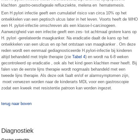
klachten ,gastro-oesofageale refluxziekte, melena en hematemesis.
Een H pylori infectie geeft een cumulatief risico van circa 10% op het
ontwikkelen van een peptisch ulcus later in het leven. Voorts heeft de WHO
een H. pylori-infectie omschreven als een klasse-I-carcinogeen.
Aanwezigheid van een infectie geeft een zes- tot achtmaal grotere kans op
H. pylori -gerelateerde maagkanker. Na eradicatie daalt de kans op het
ontwikkelen van een ulcus en op het ontstaan van maagkanker . Om deze
reden wordt een eenmaal gediagnosticeerde H.pylori-infectie bij kinderen
altijd behandeld met triple therapie (zie
Tabel 4
) en wordt na 6-8 weken
gecontroleerd op eradicatie , ook als het kind geen klachten meer heeft. Bij
falen van de eerste lijns therapie wordt nogmaals behandeld met een
tweede lijns therapie. Als deze ook faalt en/of er alarmsymptomen zijn,
moet verwezen worden naar de kinderarts MDL voor een gastroscopie
zodat een kweek met resistentie patroon kan worden ingezet.
terug naar boven
Diagnostiek