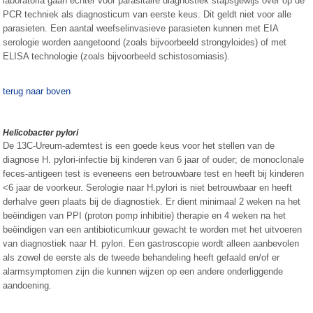
laboratoria gaan echter voor parasitaire diagnostiek stapsgewijs over op de
PCR techniek als diagnosticum van eerste keus. Dit geldt niet voor alle
parasieten. Een aantal weefselinvasieve parasieten kunnen met EIA
serologie worden aangetoond (zoals bijvoorbeeld strongyloides) of met
ELISA technologie (zoals bijvoorbeeld schistosomiasis).
terug naar boven
Helicobacter pylori
De 13C-Ureum-ademtest is een goede keus voor het stellen van de
diagnose H. pylori-infectie bij kinderen van 6 jaar of ouder; de monoclonale
feces-antigeen test is eveneens een betrouwbare test en heeft bij kinderen
<6 jaar de voorkeur. Serologie naar H.pylori is niet betrouwbaar en heeft
derhalve geen plaats bij de diagnostiek. Er dient minimaal 2 weken na het
beëindigen van PPI (proton pomp inhibitie) therapie en 4 weken na het
beëindigen van een antibioticumkuur gewacht te worden met het uitvoeren
van diagnostiek naar H. pylori. Een gastroscopie wordt alleen aanbevolen
als zowel de eerste als de tweede behandeling heeft gefaald en/of er
alarmsymptomen zijn die kunnen wijzen op een andere onderliggende
aandoening.