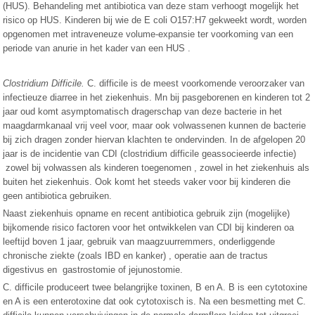
(HUS). Behandeling met antibiotica van deze stam verhoogt mogelijk het
risico op HUS. Kinderen bij wie de E coli O157:H7 gekweekt wordt, worden
opgenomen met intraveneuze volume-expansie ter voorkoming van een
periode van anurie in het kader van een HUS .
Clostridium Difficile.
C. difficile is de meest voorkomende veroorzaker van
infectieuze diarree in het ziekenhuis. Mn bij pasgeborenen en kinderen tot 2
jaar oud komt asymptomatisch dragerschap van deze bacterie in het
maagdarmkanaal vrij veel voor, maar ook volwassenen kunnen de bacterie
bij zich dragen zonder hiervan klachten te ondervinden. In de afgelopen 20
jaar is de incidentie van CDI (clostridium difficile geassocieerde infectie)
zowel bij volwassen als kinderen toegenomen , zowel in het ziekenhuis als
buiten het ziekenhuis. Ook komt het steeds vaker voor bij kinderen die
geen antibiotica gebruiken.
Naast ziekenhuis opname en recent antibiotica gebruik zijn (mogelijke)
bijkomende risico factoren voor het ontwikkelen van CDI bij kinderen oa
leeftijd boven 1 jaar, gebruik van maagzuurremmers, onderliggende
chronische ziekte (zoals IBD en kanker) , operatie aan de tractus
digestivus en gastrostomie of jejunostomie.
C. difficile produceert twee belangrijke toxinen, B en A. B is een cytotoxine
en A is een enterotoxine dat ook cytotoxisch is. Na een besmetting met C.