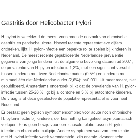
Gastritis door Helicobacter Pylori
H. pylori is wereldwijd de meest voorkomende oorzaak van chronische
gastritis en peptische ulcera. Hoewel recente representatieve cijfers
ontbreken, lijkt H. pylori-infectie een beperkte rol te spelen bij kinderen in
Nederland. De meest recente gepubliceerde Nederlandse prevalentie
gegevens van jonge kinderen uit de algemene bevolking dateren uit 2007 ;
de prevalentie van H. pylori-infectie is 1,2%, met een significant verschil
tussen kinderen met twee Nederlandse ouders (0,5%) en kinderen met
minimaal één niet-Nederlandse ouder (2,6%): p<0,001. Uit meer recent, niet
gepubliceerd, Amsterdams onderzoek blijkt dat de prevalentie van H. pylori-
infectie tussen 25-28 % ligt bij allochtone en 5 % bij autochtone kinderen.
De vraag is of deze geselecteerde populatie representatief is voor heel
Nederland.
Er bestaat geen typisch symptomencomplex voor acute noch chronische
H. pylori-infectie bij kinderen; de besmetting kan geheel asymptomatisch
verlopen. Er is geen bewijs voor een causale relatie tussen H. pylori-
infectie en chronische buikpijn. Andere symptomen waarvan een relatie
met H. pylori-infectie wordt verondersteld, zijn anemie, dyspeptische