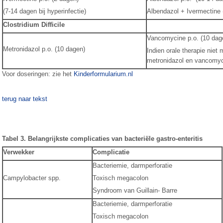
(7-14 dagen bij hyperinfectie)
Albendazol + Ivermectine (
Clostridium Difficile
Vancomycine p.o. (10 dag
Metronidazol p.o. (10 dagen)
Indien orale therapie niet m
metronidazol en vancomyc
Voor doseringen: zie het
Kinderformularium.nl
terug naar tekst
Tabel 3. Belangrijkste complicaties van bacteriële gastro-enteritis
Verwekker
Complicatie
Bacteriemie, darmperforatie
Campylobacter spp.
Toxisch megacolon
Syndroom van Guillain- Barre
Bacteriemie, darmperforatie
Toxisch megacolon