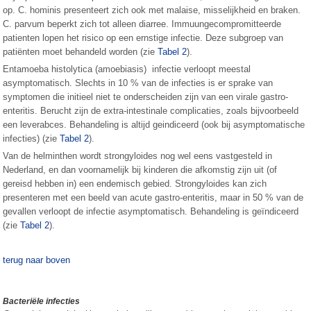
op. C. hominis presenteert zich ook met malaise, misselijkheid en braken.
C. parvum beperkt zich tot alleen diarree. Immuungecompromitteerde
patienten lopen het risico op een ernstige infectie. Deze subgroep van
patiënten moet behandeld worden (zie
Tabel 2
).
Entamoeba histolytica (amoebiasis) infectie verloopt meestal
asymptomatisch. Slechts in 10 % van de infecties is er sprake van
symptomen die initieel niet te onderscheiden zijn van een virale gastro-
enteritis. Berucht zijn de extra-intestinale complicaties, zoals bijvoorbeeld
een leverabces. Behandeling is altijd geindiceerd (ook bij asymptomatische
infecties) (zie
Tabel 2
).
Van de helminthen wordt strongyloides nog wel eens vastgesteld in
Nederland, en dan voornamelijk bij kinderen die afkomstig zijn uit (of
gereisd hebben in) een endemisch gebied. Strongyloides kan zich
presenteren met een beeld van acute gastro-enteritis, maar in 50 % van de
gevallen verloopt de infectie asymptomatisch. Behandeling is geïndiceerd
(zie
Tabel 2
).
terug naar boven
Bacteriële infecties