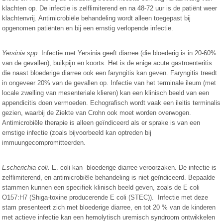
klachten op. De infectie is zelflimiterend en na 48-72 uur is de patiënt weer
klachtenvrij. Antimicrobiële behandeling wordt alleen toegepast bij
opgenomen patiënten en bij een ernstig verlopende infectie.
Yersinia spp.
Infectie met Yersinia geeft diarree (die bloederig is in 20-60%
van de gevallen), buikpijn en koorts. Het is de enige acute gastroenteritis
die naast bloederige diarree ook een faryngitis kan geven. Faryngitis treedt
in ongeveer 20% van de gevallen op. Infectie van het terminale ileum (met
locale zwelling van mesenteriale klieren) kan een klinisch beeld van een
appendicitis doen vermoeden. Echografisch wordt vaak een ileitis terminalis
gezien, waarbij de Ziekte van Crohn ook moet worden overwogen.
Antimicrobiële therapie is alleen geïndiceerd als er sprake is van een
ernstige infectie (zoals bijvoorbeeld kan optreden bij
immuungecompromitteerden.
Escherichia coli.
E. coli kan bloederige diarree veroorzaken. De infectie is
zelflimiterend, en antimicrobiële behandeling is niet geïndiceerd. Bepaalde
stammen kunnen een specifiek klinisch beeld geven, zoals de E coli
O157:H7 (Shiga-toxine producerende E coli (STEC)). Infectie met deze
stam presenteert zich met bloederige diarree, en tot 20 % van de kinderen
met actieve infectie kan een hemolytisch uremisch syndroom ontwikkelen