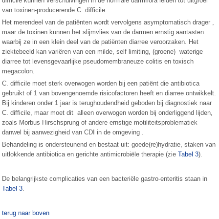
difficile kunnen verschuivingen in de normale darmflora leiden tot uitgroei
van toxinen-producerende C. difficile.
Het merendeel van de patiënten wordt vervolgens asymptomatisch drager ,
maar de toxinen kunnen het slijmvlies van de darmen ernstig aantasten
waarbij ze in een klein deel van de patiënten diarree veroorzaken. Het
ziektebeeld kan variëren van een milde, self limiting, (groene) waterige
diarree tot levensgevaarlijke pseudomembraneuze colitis en toxisch
megacolon.
C. difficile moet sterk overwogen worden bij een patiënt die antibiotica
gebruikt of 1 van bovengenoemde risicofactoren heeft en diarree ontwikkelt.
Bij kinderen onder 1 jaar is terughoudendheid geboden bij diagnostiek naar
C. difficile, maar moet dit alleen overwogen worden bij onderliggend lijden,
zoals Morbus Hirschsprung of andere ernstige motiliteitsproblematiek
danwel bij aanwezigheid van CDI in de omgeving .
Behandeling is ondersteunend en bestaat uit: goede(re)hydratie, staken van
uitlokkende antibiotica en gerichte antimicrobiële therapie (zie
Tabel 3
).
De belangrijkste complicaties van een bacteriële gastro-enteritis staan in
Tabel 3
.
terug naar boven