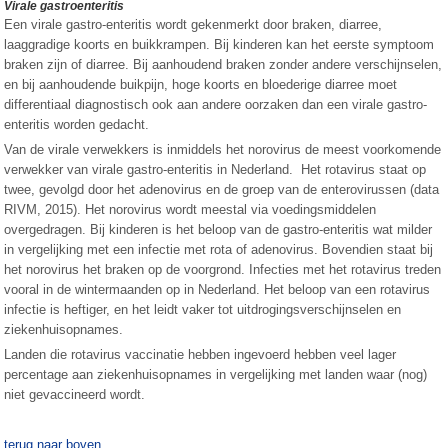
Virale gastroenteritis
Een virale gastro-enteritis wordt gekenmerkt door braken, diarree,
laaggradige koorts en buikkrampen. Bij kinderen kan het eerste symptoom
braken zijn of diarree. Bij aanhoudend braken zonder andere verschijnselen,
en bij aanhoudende buikpijn, hoge koorts en bloederige diarree moet
differentiaal diagnostisch ook aan andere oorzaken dan een virale gastro-
enteritis worden gedacht.
Van de virale verwekkers is inmiddels het norovirus de meest voorkomende
verwekker van virale gastro-enteritis in Nederland. Het rotavirus staat op
twee, gevolgd door het adenovirus en de groep van de enterovirussen (data
RIVM, 2015). Het norovirus wordt meestal via voedingsmiddelen
overgedragen. Bij kinderen is het beloop van de gastro-enteritis wat milder
in vergelijking met een infectie met rota of adenovirus. Bovendien staat bij
het norovirus het braken op de voorgrond. Infecties met het rotavirus treden
vooral in de wintermaanden op in Nederland. Het beloop van een rotavirus
infectie is heftiger, en het leidt vaker tot uitdrogingsverschijnselen en
ziekenhuisopnames.
Landen die rotavirus vaccinatie hebben ingevoerd hebben veel lager
percentage aan ziekenhuisopnames in vergelijking met landen waar (nog)
niet gevaccineerd wordt.
terug naar boven