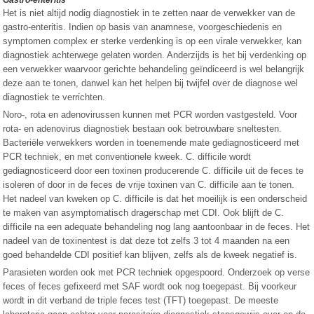
Gastro-enteritis
Het is niet altijd nodig diagnostiek in te zetten naar de verwekker van de
gastro-enteritis. Indien op basis van anamnese, voorgeschiedenis en
symptomen complex er sterke verdenking is op een virale verwekker, kan
diagnostiek achterwege gelaten worden. Anderzijds is het bij verdenking op
een verwekker waarvoor gerichte behandeling geïndiceerd is wel belangrijk
deze aan te tonen, danwel kan het helpen bij twijfel over de diagnose wel
diagnostiek te verrichten.
Noro-, rota en adenovirussen kunnen met PCR worden vastgesteld. Voor
rota- en adenovirus diagnostiek bestaan ook betrouwbare sneltesten.
Bacteriële verwekkers worden in toenemende mate gediagnosticeerd met
PCR techniek, en met conventionele kweek. C. difficile wordt
gediagnosticeerd door een toxinen producerende C. difficile uit de feces te
isoleren of door in de feces de vrije toxinen van C. difficile aan te tonen.
Het nadeel van kweken op C. difficile is dat het moeilijk is een onderscheid
te maken van asymptomatisch dragerschap met CDI. Ook blijft de C.
difficile na een adequate behandeling nog lang aantoonbaar in de feces. Het
nadeel van de toxinentest is dat deze tot zelfs 3 tot 4 maanden na een
goed behandelde CDI positief kan blijven, zelfs als de kweek negatief is.
Parasieten worden ook met PCR techniek opgespoord. Onderzoek op verse
feces of feces gefixeerd met SAF wordt ook nog toegepast. Bij voorkeur
wordt in dit verband de triple feces test (TFT) toegepast. De meeste