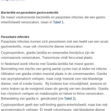
Bacteriële en parasitaire gastro-enteritis
De meest voorkomende bacteriële en parasitaire infecties die een gastro-
enteritisbeeld veroorzaken, staan in
Tabel 1
.
Parasitaire infecties
Parasitaire infecties kunnen zich presenteren met een beeld van een acute
gastroenteritis, maar ook chronische diarree veroorzaken.
Cryptosporidium, giardia lamblia en entamoeba histolytica zijn de
voormaamste veroorzakers. Transmissie vindt feco-oraal plaats.
In Nederland wordt infectie met Giardia lamblia het meest gezien.
Besmetting met slechts een gering aantal cysten kan al leiden tot infectie.
Uitbraken van giardia vinden meestal plaats in de zomermaanden. Giardia
kan asymptomatisch verlopen, maar zorgt meestal voor niet-bloederige
diarree, met of zonder koorts. Bij kinderen kan misselijkheid, anorexie en
soms braken op de voorgrond staan als gevolg van een duodenitis. Giardia
kan chronisch verlopen en malabsorptie en failure to thrive veroorzaken.
Behandeling van giardia is geindiceerd (zie
Tabel 2
).
Cryptosporidium geeft een self-limiting gastro-enteritisbeeld, maar kan ook
asymptomatisch verlopen. Er treedt volumineuze, niet-bloederige diarree