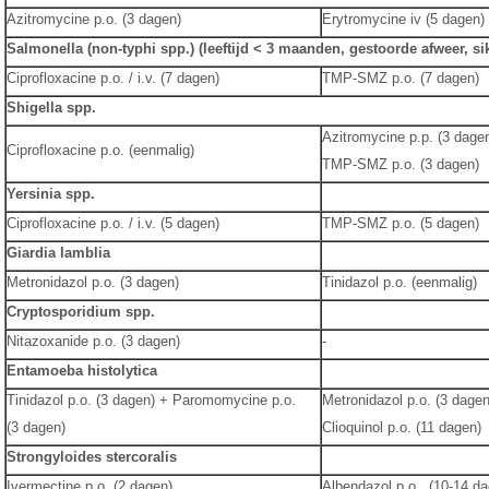
Azitromycine p.o. (3 dagen)
Erytromycine iv (5 dagen)
Salmonella (non-typhi spp.) (leeftijd < 3 maanden, gestoorde afweer, sik
Ciprofloxacine p.o. / i.v. (7 dagen)
TMP-SMZ p.o. (7 dagen)
Shigella spp.
Azitromycine p.p. (3 dage
Ciprofloxacine p.o. (eenmalig)
TMP-SMZ p.o. (3 dagen)
Yersinia spp.
Ciprofloxacine p.o. / i.v. (5 dagen)
TMP-SMZ p.o. (5 dagen)
Giardia lamblia
Metronidazol p.o. (3 dagen)
Tinidazol p.o. (eenmalig)
Cryptosporidium spp.
Nitazoxanide p.o. (3 dagen)
-
Entamoeba histolytica
Tinidazol p.o. (3 dagen) + Paromomycine p.o.
Metronidazol p.o. (3 dage
(3 dagen)
Clioquinol p.o. (11 dagen)
Strongyloides stercoralis
Ivermectine p.o. (2 dagen)
Albendazol p.o. (10-14 d