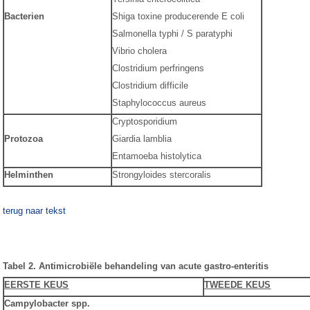
Bacterien
Shiga toxine producerende E coli
Salmonella typhi / S paratyphi
Vibrio cholera
Clostridium perfringens
Clostridium difficile
Staphylococcus aureus
Cryptosporidium
Protozoa
Giardia lamblia
Entamoeba histolytica
Helminthen
Strongyloides stercoralis
terug naar tekst
Tabel 2. Antimicrobiële behandeling van acute gastro-enteritis
EERSTE KEUS
TWEEDE KEUS
Campylobacter spp.