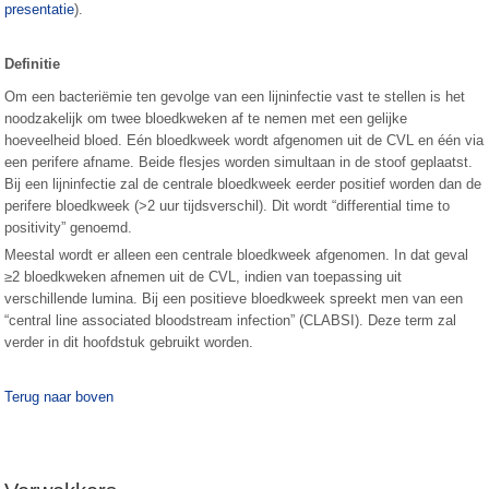
presentatie
).
Definitie
Om een bacteriëmie ten gevolge van een lijninfectie vast te stellen is het
noodzakelijk om twee bloedkweken af te nemen met een gelijke
hoeveelheid bloed. Eén bloedkweek wordt afgenomen uit de CVL en één via
een perifere afname. Beide flesjes worden simultaan in de stoof geplaatst.
Bij een lijninfectie zal de centrale bloedkweek eerder positief worden dan de
perifere bloedkweek (>2 uur tijdsverschil). Dit wordt “differential time to
positivity” genoemd.
Meestal wordt er alleen een centrale bloedkweek afgenomen. In dat geval
≥2 bloedkweken afnemen uit de CVL, indien van toepassing uit
verschillende lumina. Bij een positieve bloedkweek spreekt men van een
“central line associated bloodstream infection” (CLABSI). Deze term zal
verder in dit hoofdstuk gebruikt worden.
Terug naar boven