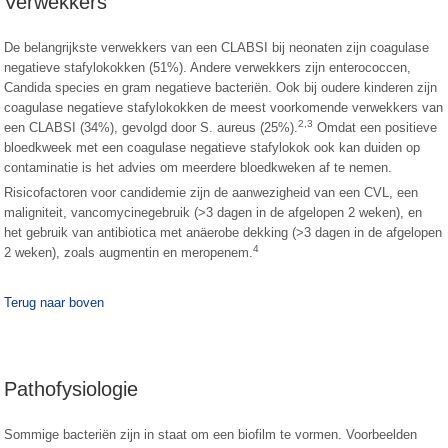
Verwekkers
De belangrijkste verwekkers van een CLABSI bij neonaten zijn coagulase
negatieve stafylokokken (51%). Andere verwekkers zijn enterococcen,
Candida species en gram negatieve bacteriën. Ook bij oudere kinderen zijn
coagulase negatieve stafylokokken de meest voorkomende verwekkers van
2,3
een CLABSI (34%), gevolgd door S. aureus (25%).
Omdat een positieve
bloedkweek met een coagulase negatieve stafylokok ook kan duiden op
contaminatie is het advies om meerdere bloedkweken af te nemen.
Risicofactoren voor candidemie zijn de aanwezigheid van een CVL, een
maligniteit, vancomycinegebruik (>3 dagen in de afgelopen 2 weken), en
het gebruik van antibiotica met anäerobe dekking (>3 dagen in de afgelopen
4
2 weken), zoals augmentin en meropenem.
Terug naar boven
Pathofysiologie
Sommige bacteriën zijn in staat om een biofilm te vormen. Voorbeelden