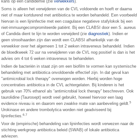
kans op een candidemie (zie
verwekkers
).
Soms is alleen het verwijderen van de CVL voldoende en hoeft er daarna
niet of maar kortdurend met antibiotica te worden behandeld. Een voorbeeld
hiervan is een lijninfectie met een coagulase negatieve stafylokok bij een
niet-immuungecompromiteerde patiënt. Bij een CLABSI door een S. aureus
of Candida dient te lijn te worden verwijderd (zie
diagnostiek
). Indien er
geen strooihaarden zijn dan wordt een CLABSI afhankelijk van de
verwekker over het algemeen 1 tot 2 weken intraveneus behandeld. Indien
de bloedkweek 72 uur na verwijderen van de CVL nog positief is dan is het
advies om 4 tot 6 weken intraveneus te behandelen.
Indien de bacteriën in staat zijn om een biofilm te vormen kan systemische
behandeling met antibiotica onvoldoende effectief zijn. In dat geval kan
"antimicrobial lock therapy" overwogen worden. Hierbij worden hoge
concentraties antibiotica in de CVL achtergelaten. Bij kinderen is het
gebruik van 70% ethanol als “antimicrobial lock therapy” beschreven. Ook
taurolidine (Taurosept) wordt veel gebruikt, hoewel hiervoor een laag
5
evidence niveau is en daarom een zwakke mate van aanbeveling geldt.
Urokinase en andere trombolytica worden niet geadviseerd bij
6,7
lijninfecties.
Voor de (empirische) behandeling van lijninfecties wordt verwezen naar de
stichting werkgroep antibiotica beleid (SWAB) of lokale antibiotica
adviezen.