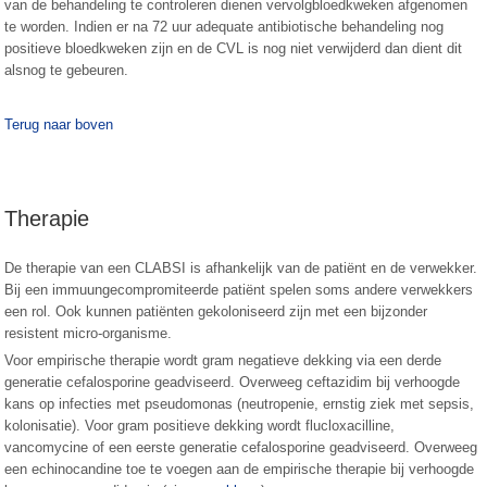
van de behandeling te controleren dienen vervolgbloedkweken afgenomen
te worden. Indien er na 72 uur adequate antibiotische behandeling nog
positieve bloedkweken zijn en de CVL is nog niet verwijderd dan dient dit
alsnog te gebeuren.
Terug naar boven
Therapie
De therapie van een CLABSI is afhankelijk van de patiënt en de verwekker.
Bij een immuungecompromiteerde patiënt spelen soms andere verwekkers
een rol. Ook kunnen patiënten gekoloniseerd zijn met een bijzonder
resistent micro-organisme.
Voor empirische therapie wordt gram negatieve dekking via een derde
generatie cefalosporine geadviseerd. Overweeg ceftazidim bij verhoogde
kans op infecties met pseudomonas (neutropenie, ernstig ziek met sepsis,
kolonisatie). Voor gram positieve dekking wordt flucloxacilline,
vancomycine of een eerste generatie cefalosporine geadviseerd. Overweeg
een echinocandine toe te voegen aan de empirische therapie bij verhoogde