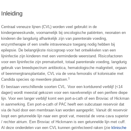
Inleiding
Centraal veneuze lijnen (CVL) worden veel gebruikt in de
kindergeneeskunde, voornamelijk bij oncologische patiënten, neonaten en
kinderen die langdurig afhankelijk zijn van parenterale voeding,
enzymtherapie of een snelle intraveneuze toegang nodig hebben bij
epilepsie. De belangrijkste risicogroep voor het ontwikkelen van een
lijninfectie zijn kinderen met een verminderde weerstand. Risicofactoren
voor een lijninfectie zijn prematuriteit, totaal parenterale voeding, langdurig
gebruik van breedspectrum antibiotica, hematologische maligniteit, orgaan
of beenmergtransplantatie, CVL via de vena femoralis of kolonisatie met
1
Candida species op meerdere plaatsen.
Er bestaan verschillende soorten CVL. Voor een kortdurend verblijf (<14
dagen) wordt meestal gekozen voor een navelvenelijn of een perifere diepe
lijn. Voor een langer verblijf komt een port-a-cath of een Broviac of Hickman
in aanmerking. Een port-a-cath of PAC heeft een subcutaan reservoir dat
via de huid door een membraan kan worden aangeprikt. Vanuit dit reservoir
loopt een getunnelde lijn naar een groot vat, meestal de vena cava superior
/ rechter atrium. Een Broviac of Hickmann is een getunnelde lijn met cuff.
Al deze onderdelen van een CVL kunnen geïnfecteerd raken (zie
klinische