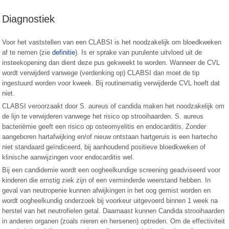
Diagnostiek
Voor het vaststellen van een CLABSI is het noodzakelijk om bloedkweken
af te nemen (zie
definitie
). Is er sprake van purulente uitvloed uit de
insteekopening dan dient deze pus gekweekt te worden. Wanneer de CVL
wordt verwijderd vanwege (verdenking op) CLABSI dan moet de tip
ingestuurd worden voor kweek. Bij routinematig verwijderde CVL hoeft dat
niet.
CLABSI veroorzaakt door S. aureus of candida maken het noodzakelijk om
de lijn te verwijderen vanwege het risico op strooihaarden. S. aureus
bacteriëmie geeft een risico op osteomyelitis en endocarditis. Zonder
aangeboren hartafwijking en/of nieuw ontstaan hartgeruis is een hartecho
niet standaard geïndiceerd, bij aanhoudend positieve bloedkweken of
klinische aanwijzingen voor endocarditis wel.
Bij een candidemie wordt een oogheelkundige screening geadviseerd voor
kinderen die ernstig ziek zijn of een verminderde weerstand hebben. In
geval van neutropenie kunnen afwijkingen in het oog gemist worden en
wordt oogheelkundig onderzoek bij voorkeur uitgevoerd binnen 1 week na
herstel van het neutrofielen getal. Daarnaast kunnen Candida strooihaarden
in anderen organen (zoals nieren en hersenen) optreden. Om de effectiviteit