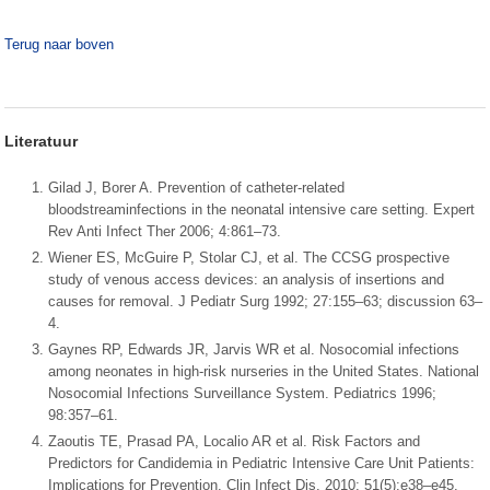
Terug naar boven
Literatuur
Gilad J, Borer A. Prevention of catheter-related
bloodstreaminfections in the neonatal intensive care setting. Expert
Rev Anti Infect Ther 2006; 4:861–73.
Wiener ES, McGuire P, Stolar CJ, et al. The CCSG prospective
study of venous access devices: an analysis of insertions and
causes for removal. J Pediatr Surg 1992; 27:155–63; discussion 63–
4.
Gaynes RP, Edwards JR, Jarvis WR et al. Nosocomial infections
among neonates in high-risk nurseries in the United States. National
Nosocomial Infections Surveillance System. Pediatrics 1996;
98:357–61.
Zaoutis TE, Prasad PA, Localio AR et al. Risk Factors and
Predictors for Candidemia in Pediatric Intensive Care Unit Patients:
Implications for Prevention. Clin Infect Dis. 2010; 51(5):e38–e45.