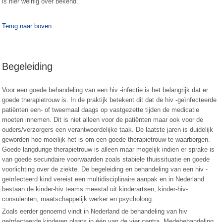
is hier weinig over bekend.
Terug naar boven
Begeleiding
Voor een goede behandeling van een hiv -infectie is het belangrijk dat er
goede therapietrouw is. In de praktijk betekent dit dat de hiv -geïnfecteerde
patiënten een- of tweemaal daags op vastgezette tijden de medicatie
moeten innemen. Dit is niet alleen voor de patiënten maar ook voor de
ouders/verzorgers een verantwoordelijke taak. De laatste jaren is duidelijk
geworden hoe moeilijk het is om een goede therapietrouw te waarborgen.
Goede langdurige therapietrouw is alleen maar mogelijk indien er sprake is
van goede secundaire voorwaarden zoals stabiele thuissituatie en goede
voorlichting over de ziekte. De begeleiding en behandeling van een hiv -
geïnfecteerd kind vereist een multidisciplinaire aanpak en in Nederland
bestaan de kinder-hiv teams meestal uit kinderartsen, kinder-hiv-
consulenten, maatschappelijk werker en psycholoog.
Zoals eerder genoemd vindt in Nederland de behandeling van hiv
geïnfecteerde kinderen plaats in één van de vier centra. Medebehandeling