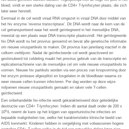
bloed, vindt er een sterke daling van de CD4+ T-lymfocyten plaats, die zich
later weer herstelt.
Eenmaal in de cel wordt viraal RNA omgezet in viraal DNA door middel van
het hiv enzyme ‘reverse transcriptase’. Dit DNA wordt naar de kern van de
cel getransporteerd waar het wordt geïntegreerd in het menselijke DNA,
meestal op een plaats waar DNA transcriptie plaatsvindt. Het geïntegreerde
hiv DNA wordt nu het provirus genoemd en bevat alle genetische informatie
om nieuwe viruspartikels te maken. Dit provirus kan jarenlang inactief in de
celkern verblijven. Nadat de geïnfecteerde cel wordt geactiveerd en
gestimuleerd tot celdeling maakt het provirus gebruik van de transcriptie en
replicatiemachinerie van de menselijke cel om vele nieuwe viruspartikels te
vormen. Nieuwe hiv partikels worden via een proces van knopvorming door
het enzym protease afgesplitst en losgelaten in de bloedbaan waarna ze
weer nieuwe cellen kunnen infecteren. Per dag worden op deze wijze
miljoenen nieuwe viruspartikels gemaakt en raken vele T-cellen
geïnfecteerd.
Een onbehandelde hiv-infectie wordt gekarakteriseerd door geleidelijke
destructie van CD4+ T-lymfocyten. Indien dit aantal daalt onder de 200 x
6
10
/L neemt de kans op het krijgen van opportunistische infecties en
bepaalde maligniteiten toe, welke het karakteristieke klinische beeld van
AIDS kenmerkt. Kinderen hebben in vergelijking met volwassenen hogere