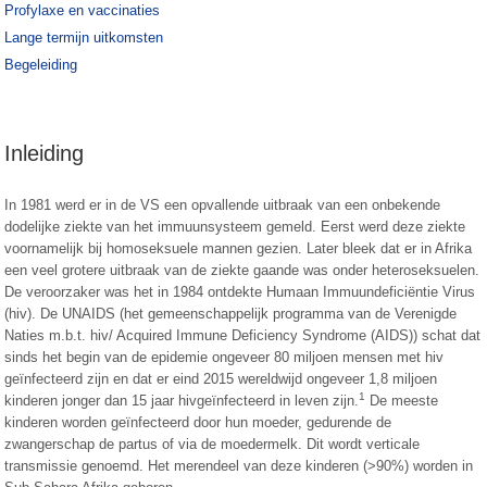
Profylaxe en vaccinaties
Lange termijn uitkomsten
Begeleiding
Inleiding
In 1981 werd er in de VS een opvallende uitbraak van een onbekende
dodelijke ziekte van het immuunsysteem gemeld. Eerst werd deze ziekte
voornamelijk bij homoseksuele mannen gezien. Later bleek dat er in Afrika
een veel grotere uitbraak van de ziekte gaande was onder heteroseksuelen.
De veroorzaker was het in 1984 ontdekte Humaan Immuundeficiëntie Virus
(hiv). De UNAIDS (het gemeenschappelijk programma van de Verenigde
Naties m.b.t. hiv/ Acquired Immune Deficiency Syndrome (AIDS)) schat dat
sinds het begin van de epidemie ongeveer 80 miljoen mensen met hiv
geïnfecteerd zijn en dat er eind 2015 wereldwijd ongeveer 1,8 miljoen
1
kinderen jonger dan 15 jaar hivgeïnfecteerd in leven zijn.
De meeste
kinderen worden geïnfecteerd door hun moeder, gedurende de
zwangerschap de partus of via de moedermelk. Dit wordt verticale
transmissie genoemd. Het merendeel van deze kinderen (>90%) worden in