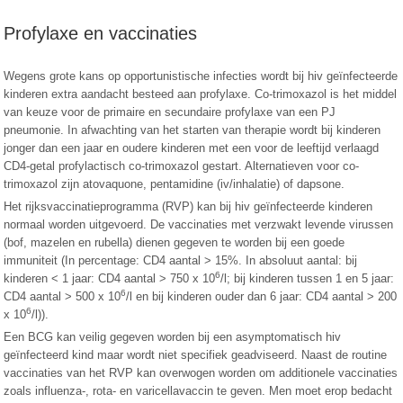
Profylaxe en vaccinaties
Wegens grote kans op opportunistische infecties wordt bij hiv geïnfecteerde
kinderen extra aandacht besteed aan profylaxe. Co-trimoxazol is het middel
van keuze voor de primaire en secundaire profylaxe van een PJ
pneumonie. In afwachting van het starten van therapie wordt bij kinderen
jonger dan een jaar en oudere kinderen met een voor de leeftijd verlaagd
CD4-getal profylactisch co-trimoxazol gestart. Alternatieven voor co-
trimoxazol zijn atovaquone, pentamidine (iv/inhalatie) of dapsone.
Het rijksvaccinatieprogramma (RVP) kan bij hiv geïnfecteerde kinderen
normaal worden uitgevoerd. De vaccinaties met verzwakt levende virussen
(bof, mazelen en rubella) dienen gegeven te worden bij een goede
immuniteit (In percentage: CD4 aantal > 15%. In absoluut aantal: bij
6
kinderen < 1 jaar: CD4 aantal > 750 x 10
/l; bij kinderen tussen 1 en 5 jaar:
6
CD4 aantal > 500 x 10
/l en bij kinderen ouder dan 6 jaar: CD4 aantal > 200
6
x 10
/l)).
Een BCG kan veilig gegeven worden bij een asymptomatisch hiv
geïnfecteerd kind maar wordt niet specifiek geadviseerd. Naast de routine
vaccinaties van het RVP kan overwogen worden om additionele vaccinaties
zoals influenza-, rota- en varicellavaccin te geven. Men moet erop bedacht