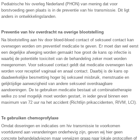
Pediatrische hiv overleg Nederland (PHON) van mening dat voor
borstvoeding geen plaats is in de preventie van hiv transmissie. Dit ligt
anders in ontwikkelingslanden.
Preventie van hiv overdracht na overige blootstelling
Na blootstelling aan hiv door bloed-bloed contact of seksueel contact kan
overwogen worden om preventief medicatie te geven. Er moet dan wel eerst
een degelijke afweging worden gemaakt hoe groot de kans op infectie is
waarbij de potentiële toxiciteit van de behandeling zeker moet worden
meegenomen. Voor seksueel contact geldt dat medicatie overwogen kan
worden voor receptief vaginaal en anaal contact. Daarbij is de kans op
daadwerkelijke besmetting hoger bij seksueel misbruik, menstruatie en
gelijktijdige aanwezigheid van andere seksueel overdraagbare
aandoeningen. De te gebruiken medicatie bestaat uit combinatietherapie
welke zo snel mogelijk moet worden gestart, in ieder geval binnen een
maximum van 72 uur na het accident (Richtlijn prikaccidenten, RIVM, LCI).
Te gebruiken chemoprofylaxe
Omdat doseringen en indicaties om hiv transmissie te voorkomen
voortdurend aan veranderingen onderhevig zijn, geven wij hier geen
concrete behandeladviezen maar verwijzen graag naar lokale protocollen of