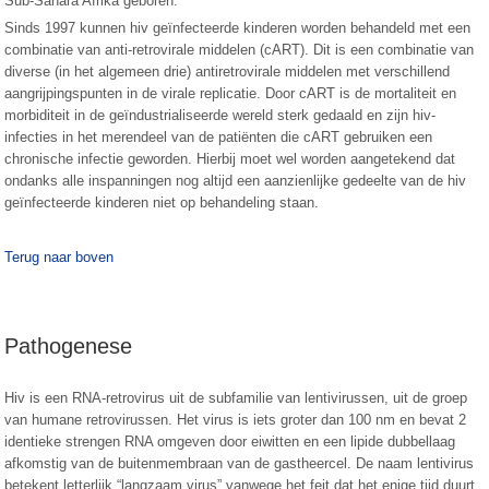
Sub-Sahara Afrika geboren.
Sinds 1997 kunnen hiv geïnfecteerde kinderen worden behandeld met een
combinatie van anti-retrovirale middelen (cART). Dit is een combinatie van
diverse (in het algemeen drie) antiretrovirale middelen met verschillend
aangrijpingspunten in de virale replicatie. Door cART is de mortaliteit en
morbiditeit in de geïndustrialiseerde wereld sterk gedaald en zijn hiv-
infecties in het merendeel van de patiënten die cART gebruiken een
chronische infectie geworden. Hierbij moet wel worden aangetekend dat
ondanks alle inspanningen nog altijd een aanzienlijke gedeelte van de hiv
geïnfecteerde kinderen niet op behandeling staan.
Terug naar boven
Pathogenese
Hiv is een RNA-retrovirus uit de subfamilie van lentivirussen, uit de groep
van humane retrovirussen. Het virus is iets groter dan 100 nm en bevat 2
identieke strengen RNA omgeven door eiwitten en een lipide dubbellaag
afkomstig van de buitenmembraan van de gastheercel. De naam lentivirus
betekent letterlijk “langzaam virus” vanwege het feit dat het enige tijd duurt