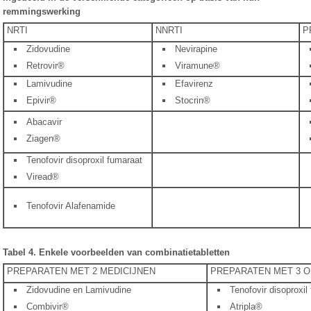
remmingswerking
NRTI
NNRTI
P
Zidovudine
Nevirapine
Retrovir®
Viramune®
Lamivudine
Efavirenz
Epivir®
Stocrin®
Abacavir
Ziagen®
Tenofovir disoproxil fumaraat
Viread®
Tenofovir Alafenamide
Tabel 4. Enkele voorbeelden van combinatietabletten
PREPARATEN MET 2 MEDICIJNEN
PREPARATEN MET 3 O
Zidovudine en Lamivudine
Tenofovir disoproxil
Combivir®
Atripla®