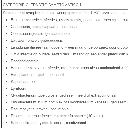
CATEGORIE C: ERNSTIG SYMPTOMATISCH
Kinderen met symptomen zoals weergegeven in ‘the 1987 surveillance case 
Ernstige bacteriële infecties, (zoals sepsis, pneumonie, meningitis, os
Candidiasis, oesophageaal of pulmonaal
Coccidiodomycosis, gedissemineerd
Extrapulmonale cryptococcosis
Langdurige diarree (aanhoudend > één maand) veroorzaakt door cryptos
CMV infectie op oudere leeftijd dan 1 maand op een ander plaats dan lev
Encephalopathie
Herpes simplex-virus infectie, met mucocutaan ulcus aanhoudend > éé
Histoplasmose, gedissemineerd
Kaposi sarcoom
Lymfoom
Mycobacterium tuberculosis, gedissemineerd of extrapulmonaal
Mycobacterium avium complex of Mycobacterium kansasii, gedissemi
Pneumocystis jerovecii pneumonia
Progressieve multifocale leukoencefalopathie (JC virus)
Salmonella (non-typhoid) sepsis, recidiverend