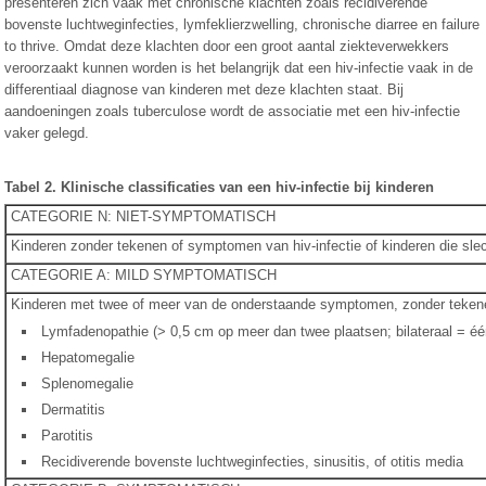
presenteren zich vaak met chronische klachten zoals recidiverende
bovenste luchtweginfecties, lymfeklierzwelling, chronische diarree en failure
to thrive. Omdat deze klachten door een groot aantal ziekteverwekkers
veroorzaakt kunnen worden is het belangrijk dat een hiv-infectie vaak in de
differentiaal diagnose van kinderen met deze klachten staat. Bij
aandoeningen zoals tuberculose wordt de associatie met een hiv-infectie
vaker gelegd.
Tabel 2. Klinische classificaties van een hiv-infectie bij kinderen
CATEGORIE N: NIET-SYMPTOMATISCH
Kinderen zonder tekenen of symptomen van hiv-infectie of kinderen die sl
CATEGORIE A: MILD SYMPTOMATISCH
Kinderen met twee of meer van de onderstaande symptomen, zonder tekene
Lymfadenopathie (> 0,5 cm op meer dan twee plaatsen; bilateraal = één
Hepatomegalie
Splenomegalie
Dermatitis
Parotitis
Recidiverende bovenste luchtweginfecties, sinusitis, of otitis media