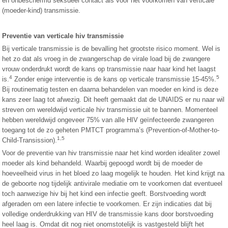
en onbeschermd seksueel contact als voor het voorkomen van verticale
(moeder-kind) transmissie.
Preventie van verticale hiv transmissie
Bij verticale transmissie is de bevalling het grootste risico moment. Wel is
het zo dat als vroeg in de zwangerschap de virale load bij de zwangere
vrouw onderdrukt wordt de kans op transmissie naar haar kind het laagst
4
5
is.
Zonder enige interventie is de kans op verticale transmissie 15-45%.
Bij routinematig testen en daarna behandelen van moeder en kind is deze
kans zeer laag tot afwezig. Dit heeft gemaakt dat de UNAIDS er nu naar wil
streven om wereldwijd verticale hiv transmissie uit te bannen. Momenteel
hebben wereldwijd ongeveer 75% van alle HIV geïnfecteerde zwangeren
toegang tot de zo geheten PMTCT programma’s (Prevention-of-Mother-to-
1,5
Child-Transission).
Voor de preventie van hiv transmissie naar het kind worden idealiter zowel
moeder als kind behandeld. Waarbij gepoogd wordt bij de moeder de
hoeveelheid virus in het bloed zo laag mogelijk te houden. Het kind krijgt na
de geboorte nog tijdelijk antivirale mediatie om te voorkomen dat eventueel
toch aanwezige hiv bij het kind een infectie geeft. Borstvoeding wordt
afgeraden om een latere infectie te voorkomen. Er zijn indicaties dat bij
volledige onderdrukking van HIV de transmissie kans door borstvoeding
heel laag is. Omdat dit nog niet onomstotelijk is vastgesteld blijft het