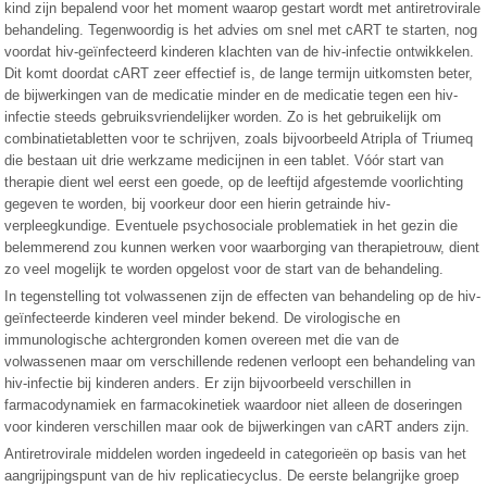
kind zijn bepalend voor het moment waarop gestart wordt met antiretrovirale
behandeling. Tegenwoordig is het advies om snel met cART te starten, nog
voordat hiv-geïnfecteerd kinderen klachten van de hiv-infectie ontwikkelen.
Dit komt doordat cART zeer effectief is, de lange termijn uitkomsten beter,
de bijwerkingen van de medicatie minder en de medicatie tegen een hiv-
infectie steeds gebruiksvriendelijker worden. Zo is het gebruikelijk om
combinatietabletten voor te schrijven, zoals bijvoorbeeld Atripla of Triumeq
die bestaan uit drie werkzame medicijnen in een tablet. Vóór start van
therapie dient wel eerst een goede, op de leeftijd afgestemde voorlichting
gegeven te worden, bij voorkeur door een hierin getrainde hiv-
verpleegkundige. Eventuele psychosociale problematiek in het gezin die
belemmerend zou kunnen werken voor waarborging van therapietrouw, dient
zo veel mogelijk te worden opgelost voor de start van de behandeling.
In tegenstelling tot volwassenen zijn de effecten van behandeling op de hiv-
geïnfecteerde kinderen veel minder bekend. De virologische en
immunologische achtergronden komen overeen met die van de
volwassenen maar om verschillende redenen verloopt een behandeling van
hiv-infectie bij kinderen anders. Er zijn bijvoorbeeld verschillen in
farmacodynamiek en farmacokinetiek waardoor niet alleen de doseringen
voor kinderen verschillen maar ook de bijwerkingen van cART anders zijn.
Antiretrovirale middelen worden ingedeeld in categorieën op basis van het
aangrijpingspunt van de hiv replicatiecyclus. De eerste belangrijke groep