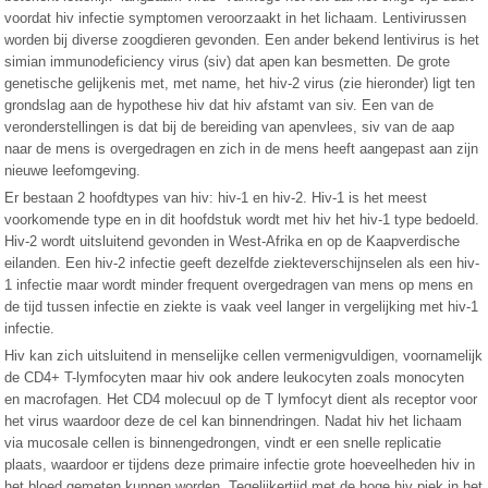
voordat hiv infectie symptomen veroorzaakt in het lichaam. Lentivirussen
worden bij diverse zoogdieren gevonden. Een ander bekend lentivirus is het
simian immunodeficiency virus (siv) dat apen kan besmetten. De grote
genetische gelijkenis met, met name, het hiv-2 virus (zie hieronder) ligt ten
grondslag aan de hypothese hiv dat hiv afstamt van siv. Een van de
veronderstellingen is dat bij de bereiding van apenvlees, siv van de aap
naar de mens is overgedragen en zich in de mens heeft aangepast aan zijn
nieuwe leefomgeving.
Er bestaan 2 hoofdtypes van hiv: hiv-1 en hiv-2. Hiv-1 is het meest
voorkomende type en in dit hoofdstuk wordt met hiv het hiv-1 type bedoeld.
Hiv-2 wordt uitsluitend gevonden in West-Afrika en op de Kaapverdische
eilanden. Een hiv-2 infectie geeft dezelfde ziekteverschijnselen als een hiv-
1 infectie maar wordt minder frequent overgedragen van mens op mens en
de tijd tussen infectie en ziekte is vaak veel langer in vergelijking met hiv-1
infectie.
Hiv kan zich uitsluitend in menselijke cellen vermenigvuldigen, voornamelijk
de CD4+ T-lymfocyten maar hiv ook andere leukocyten zoals monocyten
en macrofagen. Het CD4 molecuul op de T lymfocyt dient als receptor voor
het virus waardoor deze de cel kan binnendringen. Nadat hiv het lichaam
via mucosale cellen is binnengedrongen, vindt er een snelle replicatie
plaats, waardoor er tijdens deze primaire infectie grote hoeveelheden hiv in
het bloed gemeten kunnen worden. Tegelijkertijd met de hoge hiv piek in het