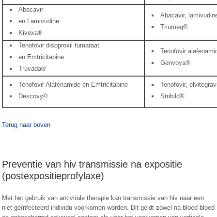
Abacavir
Abacavir, lamivudine
en Lamivudine
Triumeq®
Kivexa®
Tenofovir disoproxil fumaraat
Tenofovir alafenamid
en Emtricitabine
Genvoya®
Truvada®
Tenofovir Alafenamide en Emtricitabine
Tenofovir, elvitegrav
Descovy®
Stribild®
Terug naar boven
Preventie van hiv transmissie na expositie
(postexpositieprofylaxe)
Met het gebruik van antivirale therapie kan transmissie van hiv naar een
niet geïnfecteerd individu voorkomen worden. Dit geldt zowel na bloed-bloed