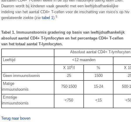
aantallen CD4+ T-cellen welke in de tijd een natuurlijke daling laten zien.
Daarom wordt bij kinderen vaak gewerkt met een leeftijdsafhankelijke
indeling van het aantal CD4+ T-cellen voor de inschatting van risico’s op hiv
5
gerelateerde ziekte (zie
tabel 1
).
Tabel 1. Immuunstoornis gradering op basis van leeftijdsafhankelijk
absoluut aantal CD4+ T-lymfocyten en het percentage CD4+ T-cellen
van het totaal aantal T-lymfocyten.
Absoluut aantal CD4+ T-lymfocyten e
Leeftijd
<12 maanden
6
X 10
/l
%
X 1
Geen immuunstoornis
25
1500
2
Matige
750-1500
15-24
500-
immuunstoornis
Ernstige
<750
<15
<5
immuunstoornis
Terug naar boven