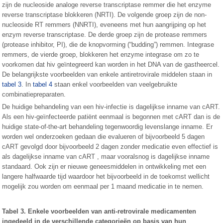
zijn de nucleoside analoge reverse transcriptase remmer die het enzyme
reverse transcriptase blokkeren (NRTI). De volgende groep zijn de non-
nucleoside RT remmers (NNRTI), eveneens met hun aangrijping op het
enzym reverse transcriptase. De derde groep zijn de protease remmers
(protease inhibitor, PI), die de knopvorming (“budding”) remmen. Integrase
remmers, de vierde groep, blokkeren het enzyme integrase om zo te
voorkomen dat hiv geïntegreerd kan worden in het DNA van de gastheercel.
De belangrijkste voorbeelden van enkele antiretrovirale middelen staan in
tabel 3
. In
tabel 4
staan enkel voorbeelden van veelgebruikte
combinatiepreparaten.
De huidige behandeling van een hiv-infectie is dagelijkse inname van cART.
Als een hiv-geïnfecteerde patiënt eenmaal is begonnen met cART dan is de
huidige state-of-the-art behandeling tegenwoordig levenslange inname. Er
worden wel onderzoeken gedaan die evalueren of bijvoorbeeld 5 dagen
cART gevolgd door bijvoorbeeld 2 dagen zonder medicatie even effectief is
als dagelijkse inname van cART , maar vooralsnog is dagelijkse inname
standaard. Ook zijn er nieuwe geneesmiddelen in ontwikkeling met een
langere halfwaarde tijd waardoor het bijvoorbeeld in de toekomst wellicht
mogelijk zou worden om eenmaal per 1 maand medicatie in te nemen.
Tabel 3. Enkele voorbeelden van anti-retrovirale medicamenten
ingedeeld in de verschillende categorieën op basis van hun