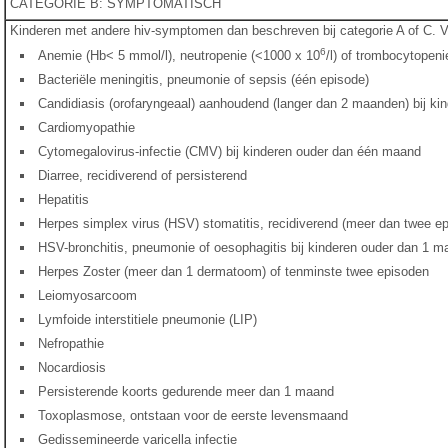
CATEGORIE B: SYMPTOMATISCH
Kinderen met andere hiv-symptomen dan beschreven bij categorie A of C. 
6
Anemie (Hb< 5 mmol/l), neutropenie (<1000 x 10
/l) of trombocytopen
Bacteriële meningitis, pneumonie of sepsis (één episode)
Candidiasis (orofaryngeaal) aanhoudend (langer dan 2 maanden) bij k
Cardiomyopathie
Cytomegalovirus-infectie (CMV) bij kinderen ouder dan één maand
Diarree, recidiverend of persisterend
Hepatitis
Herpes simplex virus (HSV) stomatitis, recidiverend (meer dan twee ep
HSV-bronchitis, pneumonie of oesophagitis bij kinderen ouder dan 1 
Herpes Zoster (meer dan 1 dermatoom) of tenminste twee episoden
Leiomyosarcoom
Lymfoide interstitiele pneumonie (LIP)
Nefropathie
Nocardiosis
Persisterende koorts gedurende meer dan 1 maand
Toxoplasmose, ontstaan voor de eerste levensmaand
Gedissemineerde varicella infectie