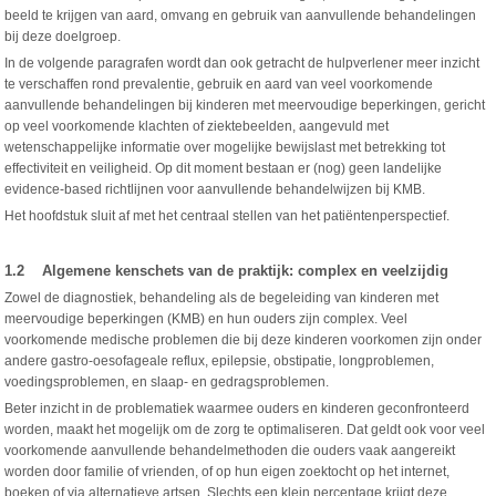
beeld te krijgen van aard, omvang en gebruik van aanvullende behandelingen
bij deze doelgroep.
In de volgende paragrafen wordt dan ook getracht de hulpverlener meer inzicht
te verschaffen rond prevalentie, gebruik en aard van veel voorkomende
aanvullende behandelingen bij kinderen met meervoudige beperkingen, gericht
op veel voorkomende klachten of ziektebeelden, aangevuld met
wetenschappelijke informatie over mogelijke bewijslast met betrekking tot
effectiviteit en veiligheid. Op dit moment bestaan er (nog) geen landelijke
evidence-based richtlijnen voor aanvullende behandelwijzen bij KMB.
Het hoofdstuk sluit af met het centraal stellen van het patiëntenperspectief.
1.2 Algemene kenschets van de praktijk: complex en veelzijdig
Zowel de diagnostiek, behandeling als de begeleiding van kinderen met
meervoudige beperkingen (KMB) en hun ouders zijn complex. Veel
voorkomende medische problemen die bij deze kinderen voorkomen zijn onder
andere gastro-oesofageale reflux, epilepsie, obstipatie, longproblemen,
voedingsproblemen, en slaap- en gedragsproblemen.
Beter inzicht in de problematiek waarmee ouders en kinderen geconfronteerd
worden, maakt het mogelijk om de zorg te optimaliseren. Dat geldt ook voor veel
voorkomende aanvullende behandelmethoden die ouders vaak aangereikt
worden door familie of vrienden, of op hun eigen zoektocht op het internet,
boeken of via alternatieve artsen. Slechts een klein percentage krijgt deze