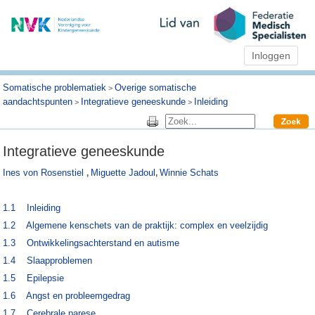
Inloggen
Somatische problematiek
Overige somatische
>
aandachtspunten
Integratieve geneeskunde
Inleiding
>
>
Integratieve geneeskunde
Ines von Rosenstiel
Miguette Jadoul
Winnie Schats
,
,
1.1 Inleiding
1.2 Algemene kenschets van de praktijk: complex en veelzijdig
1.3 Ontwikkelingsachterstand en autisme
1.4 Slaapproblemen
1.5 Epilepsie
1.6 Angst en probleemgedrag
1.7 Cerebrale parese