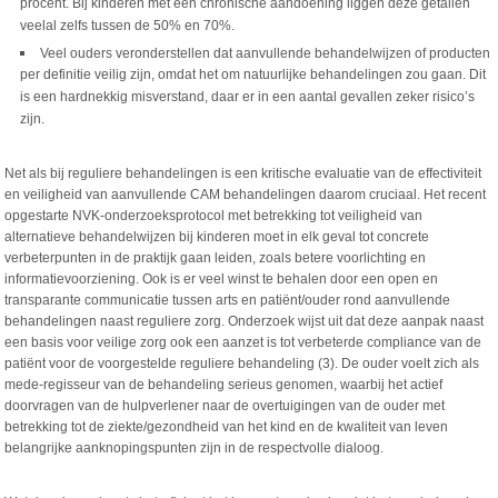
procent. Bij kinderen met een chronische aandoening liggen deze getallen
veelal zelfs tussen de 50% en 70%.
Veel ouders veronderstellen dat aanvullende behandelwijzen of producten
per definitie veilig zijn, omdat het om natuurlijke behandelingen zou gaan. Dit
is een hardnekkig misverstand, daar er in een aantal gevallen zeker risico’s
zijn.
Net als bij reguliere behandelingen is een kritische evaluatie van de effectiviteit
en veiligheid van aanvullende CAM behandelingen daarom cruciaal. Het recent
opgestarte NVK-onderzoeksprotocol met betrekking tot veiligheid van
alternatieve behandelwijzen bij kinderen moet in elk geval tot concrete
verbeterpunten in de praktijk gaan leiden, zoals betere voorlichting en
informatievoorziening. Ook is er veel winst te behalen door een open en
transparante communicatie tussen arts en patiënt/ouder rond aanvullende
behandelingen naast reguliere zorg. Onderzoek wijst uit dat deze aanpak naast
een basis voor veilige zorg ook een aanzet is tot verbeterde compliance van de
patiënt voor de voorgestelde reguliere behandeling (3). De ouder voelt zich als
mede-regisseur van de behandeling serieus genomen, waarbij het actief
doorvragen van de hulpverlener naar de overtuigingen van de ouder met
betrekking tot de ziekte/gezondheid van het kind en de kwaliteit van leven
belangrijke aanknopingspunten zijn in de respectvolle dialoog.