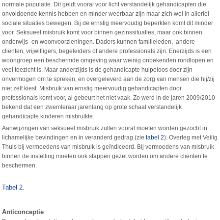
normale populatie. Dit geldt vooral voor licht verstandelijk gehandicapten die
onvoldoende kennis hebben en minder weerbaar zijn maar zich wel in allerlei
sociale situaties bewegen. Bij de ernstig meervoudig beperkten komt dit minder
voor. Seksueel misbruik komt voor binnen gezinssituaties, maar ook binnen
onderwijs- en woonvoorzieningen. Daders kunnen familieleden, andere
cliënten, vrijwilligers, begeleiders of andere professionals zijn. Enerzijds is een
woongroep een beschermde omgeving waar weinig onbekenden rondlopen en
veel toezicht is. Maar anderzijds is de gehandicapte hulpeloos door zijn
onvermogen om te spreken, en overgeleverd aan de zorg van mensen die hij/zij
niet zelf kiest. Misbruik van ernstig meervoudig gehandicapten door
professionals komt voor, al gebeurt het niet vaak. Zo werd in de jaren 2009/2010
bekend dat een zwemleraar jarenlang op grote schaal verstandelijk
gehandicapte kinderen misbruikte.
Aanwijzingen van seksueel misbruik zullen vooral moeten worden gezocht in
lichamelijke bevindingen en in veranderd gedrag (zie
tabel 2
). Overleg met Veilig
Thuis bij vermoedens van misbruik is geïndiceerd. Bij vermoedens van misbruik
binnen de instelling moeten ook stappen gezet worden om andere cliënten te
beschermen.
Tabel 2.
Anticonceptie