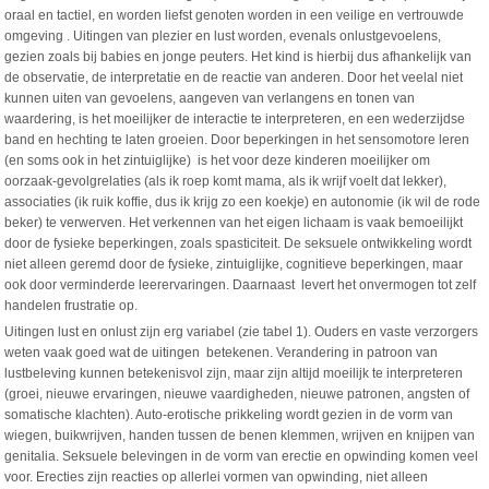
oraal en tactiel, en worden liefst genoten worden in een veilige en vertrouwde
omgeving . Uitingen van plezier en lust worden, evenals onlustgevoelens,
gezien zoals bij babies en jonge peuters. Het kind is hierbij dus afhankelijk van
de observatie, de interpretatie en de reactie van anderen. Door het veelal niet
kunnen uiten van gevoelens, aangeven van verlangens en tonen van
waardering, is het moeilijker de interactie te interpreteren, en een wederzijdse
band en hechting te laten groeien. Door beperkingen in het sensomotore leren
(en soms ook in het zintuiglijke) is het voor deze kinderen moeilijker om
oorzaak-gevolgrelaties (als ik roep komt mama, als ik wrijf voelt dat lekker),
associaties (ik ruik koffie, dus ik krijg zo een koekje) en autonomie (ik wil de rode
beker) te verwerven. Het verkennen van het eigen lichaam is vaak bemoeilijkt
door de fysieke beperkingen, zoals spasticiteit. De seksuele ontwikkeling wordt
niet alleen geremd door de fysieke, zintuiglijke, cognitieve beperkingen, maar
ook door verminderde leerervaringen. Daarnaast levert het onvermogen tot zelf
handelen frustratie op.
Uitingen lust en onlust zijn erg variabel (zie tabel 1). Ouders en vaste verzorgers
weten vaak goed wat de uitingen betekenen. Verandering in patroon van
lustbeleving kunnen betekenisvol zijn, maar zijn altijd moeilijk te interpreteren
(groei, nieuwe ervaringen, nieuwe vaardigheden, nieuwe patronen, angsten of
somatische klachten). Auto-erotische prikkeling wordt gezien in de vorm van
wiegen, buikwrijven, handen tussen de benen klemmen, wrijven en knijpen van
genitalia. Seksuele belevingen in de vorm van erectie en opwinding komen veel
voor. Erecties zijn reacties op allerlei vormen van opwinding, niet alleen