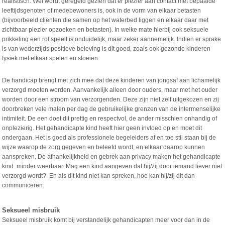
realistisch. Wel wordt geregeld gezien dat er plezier aan contact met bepaalde
leeftijdsgenoten of medebewoners is, ook in de vorm van elkaar betasten
(bijvoorbeeld cliënten die samen op het waterbed liggen en elkaar daar met
zichtbaar plezier opzoeken en betasten). In welke mate hierbij ook seksuele
prikkeling een rol speelt is onduidelijk, maar zeker aannemelijk. Indien er sprake
is van wederzijds positieve beleving is dit goed, zoals ook gezonde kinderen
fysiek met elkaar spelen en stoeien.
De handicap brengt met zich mee dat deze kinderen van jongsaf aan lichamelijk
verzorgd moeten worden. Aanvankelijk alleen door ouders, maar met het ouder
worden door een stroom van verzorgenden. Deze zijn niet zelf uitgekozen en zij
doorbreken vele malen per dag de gebruikelijke grenzen van de intermenselijke
intimiteit. De een doet dit prettig en respectvol, de ander misschien onhandig of
onplezierig. Het gehandicapte kind heeft hier geen invloed op en moet dit
ondergaan. Het is goed als professionele begeleiders af en toe stil staan bij de
wijze waarop de zorg gegeven en beleefd wordt, en elkaar daarop kunnen
aanspreken. De afhankelijkheid en gebrek aan privacy maken het gehandicapte
kind minder weerbaar. Mag een kind aangeven dat hij/zij door iemand liever niet
verzorgd wordt? En als dit kind niet kan spreken, hoe kan hij/zij dit dan
communiceren.
Seksueel misbruik
Seksueel misbruik komt bij verstandelijk gehandicapten meer voor dan in de