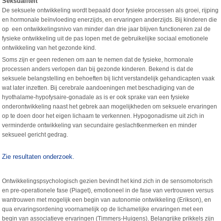
Seksualiteit
De seksuele ontwikkeling wordt bepaald door fysieke processen als groei, rijping
en hormonale beïnvloeding enerzijds, en ervaringen anderzijds. Bij kinderen die
op een ontwikkelingsnivo van minder dan drie jaar blijven functioneren zal de
fysieke ontwikkeling uit de pas lopen met de gebruikelijke sociaal emotionele
ontwikkeling van het gezonde kind.
Soms zijn er geen redenen om aan te nemen dat de fysieke, hormonale
processen anders verlopen dan bij gezonde kinderen. Bekend is dat de
seksuele belangstelling en behoeften bij licht verstandelijk gehandicapten vaak
wat later inzetten. Bij cerebrale aandoeningen met beschadiging van de
hyothalame-hypofysaire-gonadale as is er ook sprake van een fysieke
onderontwikkeling naast het gebrek aan mogelijkheden om seksuele ervaringen
op te doen door het eigen lichaam te verkennen. Hypogonadisme uit zich in
verminderde ontwikkeling van secundaire geslachtkenmerken en minder
seksueel gericht gedrag.
Zie resultaten onderzoek.
Ontwikkelingspsychologisch gezien bevindt het kind zich in de sensomotorisch
en pre-operationele fase (Piaget), emotioneel in de fase van vertrouwen versus
wantrouwen met mogelijk een begin van autonomie ontwikkeling (Erikson), en
qua ervaringsordening voornamelijk op de lichamelijke ervaringen met een
begin van associatieve ervaringen (Timmers-Huigens). Belangrijke prikkels zijn