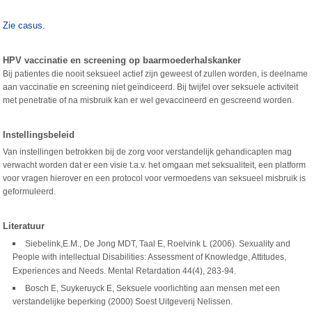
Zie casus.
HPV vaccinatie en screening op baarmoederhalskanker
Bij patientes die nooit seksueel actief zijn geweest of zullen worden, is deelname
aan vaccinatie en screening niet geïndiceerd. Bij twijfel over seksuele activiteit
met penetratie of na misbruik kan er wel gevaccineerd en gescreend worden.
Instellingsbeleid
Van instellingen betrokken bij de zorg voor verstandelijk gehandicapten mag
verwacht worden dat er een visie t.a.v. het omgaan met seksualiteit, een platform
voor vragen hierover en een protocol voor vermoedens van seksueel misbruik is
geformuleerd.
Literatuur
Siebelink,E.M., De Jong MDT, Taal E, Roelvink L (2006). Sexuality and
People with intellectual Disabilities: Assessment of Knowledge, Attitudes,
Experiences and Needs. Mental Retardation 44(4), 283-94.
Bosch E, Suykeruyck E, Seksuele voorlichting aan mensen met een
verstandelijke beperking (2000) Soest Uitgeverij Nelissen.