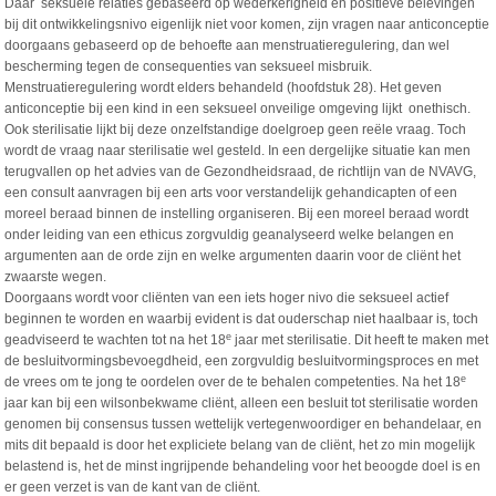
Daar seksuele relaties gebaseerd op wederkerigheid en positieve belevingen
bij dit ontwikkelingsnivo eigenlijk niet voor komen, zijn vragen naar anticonceptie
doorgaans gebaseerd op de behoefte aan menstruatieregulering, dan wel
bescherming tegen de consequenties van seksueel misbruik.
Menstruatieregulering wordt elders behandeld (hoofdstuk 28). Het geven
anticonceptie bij een kind in een seksueel onveilige omgeving lijkt onethisch.
Ook sterilisatie lijkt bij deze onzelfstandige doelgroep geen reële vraag. Toch
wordt de vraag naar sterilisatie wel gesteld. In een dergelijke situatie kan men
terugvallen op het advies van de Gezondheidsraad, de richtlijn van de NVAVG,
een consult aanvragen bij een arts voor verstandelijk gehandicapten of een
moreel beraad binnen de instelling organiseren. Bij een moreel beraad wordt
onder leiding van een ethicus zorgvuldig geanalyseerd welke belangen en
argumenten aan de orde zijn en welke argumenten daarin voor de cliënt het
zwaarste wegen.
Doorgaans wordt voor cliënten van een iets hoger nivo die seksueel actief
beginnen te worden en waarbij evident is dat ouderschap niet haalbaar is, toch
e
geadviseerd te wachten tot na het 18
jaar met sterilisatie. Dit heeft te maken met
de besluitvormingsbevoegdheid, een zorgvuldig besluitvormingsproces en met
e
de vrees om te jong te oordelen over de te behalen competenties. Na het 18
jaar kan bij een wilsonbekwame cliënt, alleen een besluit tot sterilisatie worden
genomen bij consensus tussen wettelijk vertegenwoordiger en behandelaar, en
mits dit bepaald is door het expliciete belang van de cliënt, het zo min mogelijk
belastend is, het de minst ingrijpende behandeling voor het beoogde doel is en
er geen verzet is van de kant van de cliënt.