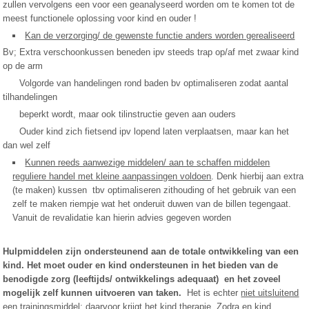
zullen vervolgens een voor een geanalyseerd worden om te komen tot de
meest functionele oplossing voor kind en ouder !
Kan de verzorging/ de gewenste functie anders worden gerealiseerd
Bv; Extra verschoonkussen beneden ipv steeds trap op/af met zwaar kind
op de arm
Volgorde van handelingen rond baden bv optimaliseren zodat aantal
tilhandelingen
beperkt wordt, maar ook tilinstructie geven aan ouders
Ouder kind zich fietsend ipv lopend laten verplaatsen, maar kan het
dan wel zelf
Kunnen reeds aanwezige middelen/ aan te schaffen middelen
reguliere handel met kleine aanpassingen voldoen
. Denk hierbij aan extra
(te maken) kussen tbv optimaliseren zithouding of het gebruik van een
zelf te maken riempje wat het onderuit duwen van de billen tegengaat.
Vanuit de revalidatie kan hierin advies gegeven worden
Hulpmiddelen zijn ondersteunend aan de totale ontwikkeling van een
kind.
Het moet ouder en kind ondersteunen in het bieden van de
benodigde zorg (leeftijds/ ontwikkelings adequaat) en het zoveel
mogelijk zelf kunnen uitvoeren van taken.
Het is echter
niet uitsluitend
een trainingsmiddel; daarvoor krijgt het kind therapie
. Zodra en kind