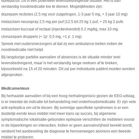
epilepticus. Dit is een potentieel levensbedreigende situatie. Het is dan
verstandig noodmedicatie toe te dienen. Mogelijkheden zijn:
diazepam rectioles (2.5 mg voor zuigelingen, 1-3 jaar 5 mg, > 3 jaar 10 mg)
midazolam neusspray 2,5 mg per puf (12.5 tot 25 kg 1 puf, > 25 kg 2 pufs
midazolam buccaal of rectaal (injectievloeistof) 0.2 mg/kg, max 10 mg.
clonazepam druppels (< 1jr: 0,5 mg, >1 jr: 1 mg)
Spreek met ouders/verzorgers af dat zij een ambulance bellen indien de
noodmedicatie niet helpt.
Bij langdurige partiële aanvallen of absences is de situatie minder snel
levensbedreigend, maar is het verstandig lange reeksen af te breken,
bijvoorbeeld na 15 of 20 minuten. Dit zal per individuele patiënt moeten worden
afgesproken.
Medicamenteus
Bij herhaalde aanvallen of bij een hoog herhalingsrisico gezien de EEG-uitslag,
is er meestal de indicatie tot behandeling met onderhoudsmedicatie. Er zijn vele
anti-epileptica om uit te kiezen. Bij sommige specifieke syndromen is er een
duidelijk eerste keus middel met meer kans op succes, bij algemene
symptomatische lokalisatie-gebonden epilepsie verschillen de middelen vooral
in de bijwerkingen en interacties. Indien er geen aanvalsvrijheid bereikt wordt,
verdient het aanbeveling de diagnose te heroverwegen alvorens een tweede
middel te proberen.