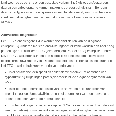
kind weer de oude is, is er een postictale verlamming? Als ouders/verzorgers
daarbij een video opname kunnen maken is dat zeer behulpzaam. Benoem
daarna het type aanval: is er sprake van een focale aanval, een tonisch-clonisch
insult, een afwezigheidsaanval, een atone aanval, of een complex-partiële
aanval?
Aanvullende diagnostiek
Een EEG dient niet gebruikt te worden voor het stellen van de diagnose
epilepsie. Bij kinderen met een ontwikkelingsachterstand wordt in een zeer hoog
percentage een afwijkend EEG gevonden, ook zonder dat zij epilepsie hebben.
Deze EEG afwijkingen kunnen een aspecifieke functiestoornis of typische
epileptiforme afwijkingen zijn. De diagnose epilepsie is een klinische diagnose.
Het EEG is wel behulpzaam voor de volgende vragen:
is er sprake van een specifiek epilepsiesyndroom? Het aantonen van
hypsaritmie bij zuigelingen past bijvoorbeeld bij de diagnose syndroom van
West.
is er een hoog herhalingsrisico van de aanvallen? Het aantonen van
interictale epileptiforme afwijkingen na het doormaken van een aanval gaat
gepaard met een verhoogd herhalingsrisico.
zijn bepaalde gedragingen epileptisch? Soms kan het moeilijk zijn de aard
van (nachtelijke) onrust, repetitieve bewegingen of afwezigheid te beoordelen.
Een EEG tijdens de betreffende gebeurtenis kan helderheid scheppen.