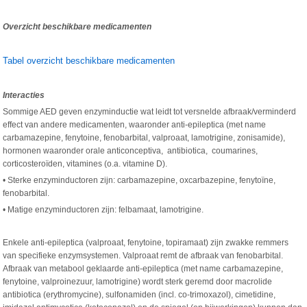
Overzicht beschikbare medicamenten
Tabel overzicht beschikbare medicamenten
Interacties
Sommige AED geven enzyminductie wat leidt tot versnelde afbraak/verminderd
effect van andere medicamenten, waaronder anti-epileptica (met name
carbamazepine, fenytoine, fenobarbital, valproaat, lamotrigine, zonisamide),
hormonen waaronder orale anticonceptiva, antibiotica, coumarines,
corticosteroïden, vitamines (o.a. vitamine D).
• Sterke enzyminductoren zijn: carbamazepine, oxcarbazepine, fenytoïne,
fenobarbital.
• Matige enzyminductoren zijn: felbamaat, lamotrigine.
Enkele anti-epileptica (valproaat, fenytoine, topiramaat) zijn zwakke remmers
van specifieke enzymsystemen. Valproaat remt de afbraak van fenobarbital.
Afbraak van metabool geklaarde anti-epileptica (met name carbamazepine,
fenytoine, valproinezuur, lamotrigine) wordt sterk geremd door macrolide
antibiotica (erythromycine), sulfonamiden (incl. co-trimoxazol), cimetidine,