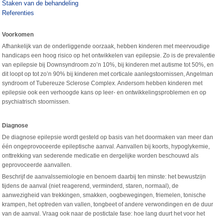
Staken van de behandeling
Referenties
Voorkomen
Afhankelijk van de onderliggende oorzaak, hebben kinderen met meervoudige
handicaps een hoog risico op het ontwikkelen van epilepsie. Zo is de prevalentie
van epilepsie bij Downsyndroom zo’n 10%, bij kinderen met autisme tot 50%, en
dit loopt op tot zo’n 90% bij kinderen met corticale aanlegstoornissen, Angelman
syndroom of Tubereuze Sclerose Complex. Andersom hebben kinderen met
epilepsie ook een verhoogde kans op leer- en ontwikkelingsproblemen en op
psychiatrisch stoornissen.
Diagnose
De diagnose epilepsie wordt gesteld op basis van het doormaken van meer dan
één ongeprovoceerde epileptische aanval. Aanvallen bij koorts, hypoglykemie,
onttrekking van sederende medicatie en dergelijke worden beschouwd als
geprovoceerde aanvallen.
Beschrijf de aanvalssemiologie en benoem daarbij ten minste: het bewustzijn
tijdens de aanval (niet reagerend, verminderd, staren, normaal), de
aanwezigheid van trekkingen, smakken, oogbewegingen, friemelen, tonische
krampen, het optreden van vallen, tongbeet of andere verwondingen en de duur
van de aanval. Vraag ook naar de postictale fase: hoe lang duurt het voor het