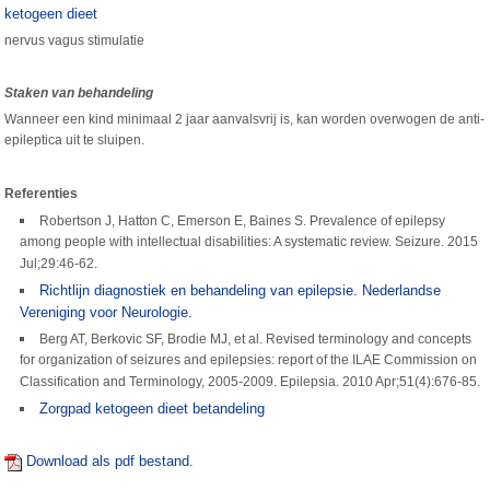
ketogeen dieet
nervus vagus stimulatie
Staken van behandeling
Wanneer een kind minimaal 2 jaar aanvalsvrij is, kan worden overwogen de anti-
epileptica uit te sluipen.
Referenties
Robertson J, Hatton C, Emerson E, Baines S. Prevalence of epilepsy
among people with intellectual disabilities: A systematic review. Seizure. 2015
Jul;29:46-62.
Richtlijn diagnostiek en behandeling van epilepsie. Nederlandse
Vereniging voor Neurologie.
Berg AT, Berkovic SF, Brodie MJ, et al. Revised terminology and concepts
for organization of seizures and epilepsies: report of the ILAE Commission on
Classification and Terminology, 2005-2009. Epilepsia. 2010 Apr;51(4):676-85.
Zorgpad ketogeen dieet betandeling
Download als pdf bestand.