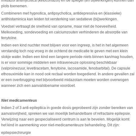
imidazol antimycotica (ketoconazol) en de spiegel (en bijwerkingen) kunnen dan
plots toenemen.
Combineren met hypnotica, antipsychotica, antidepressiva en (klassieke)
antihistaminica kan leiden tot versterking van sedatieve (bij)werkingen.
Voedsel vertraagt de snelheid van opname, maar niet de hoeveelheid.
Melkvoeding, sondevoeding en calciumzouten verhinderen de absorptie van
fenytoïne.
Indien een kind nuchter moet blijven voor een ingreep, is het in het algemeen
verstandig toch nog vroeg in de ochtend de medicatie te geven met een klein
slokje water. Indien een kind een langere periode niets binnen kan/mag houden,
is er voor sommige middelen een intraveneuze oplossing beschikbaar
(valproinezuur, levetiracetam, fenytoine, lacosamide, fenobarbital). De capsule
ethosuximide kan in nood ook rectaal worden toegediend. In andere gevallen zal
er een overbrugging met bijvoorbeeld midazolam moeten worden overwogen
wanneer zich een aanvalstoename voordoet.
Niet medicamenteus
Indien 2 of 3 anti-epileptica in goede dosis geprobeerd zijn zonder bereiken van
aanvalsvrijheid, spreken we van moeilijk behandelbare of refractaire epilepsie.
Verwijzing naar een gespecialiseerd centrum is aan te bevelen. Mogelijk komt
het kind in aanmerking voor niet-medicamenteuze behandeling. Dit zijn:
epilepsiechirurgie