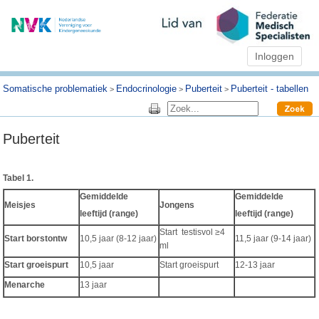
Inloggen
Somatische problematiek
Endocrinologie
Puberteit
Puberteit - tabellen
>
>
>
Puberteit
Tabel 1.
Gemiddelde
Gemiddelde
Meisjes
Jongens
leeftijd (range)
leeftijd (range)
Start testisvol ≥4
Start borstontw
10,5 jaar (8-12 jaar)
11,5 jaar (9-14 jaar)
ml
Start groeispurt
10,5 jaar
Start groeispurt
12-13 jaar
Menarche
13 jaar