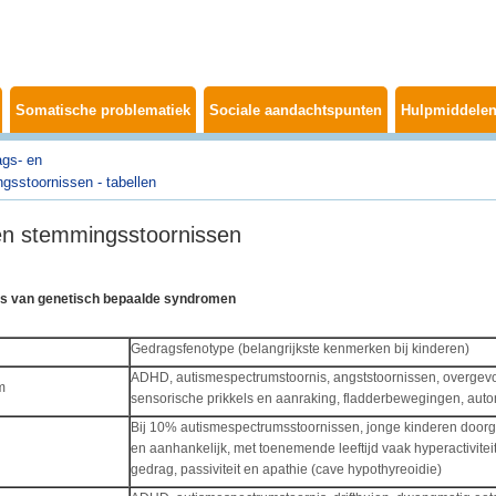
Somatische problematiek
Sociale aandachtspunten
Hulpmiddelen
gs- en
gsstoornissen - tabellen
en stemmingsstoornissen
s van genetisch bepaalde syndromen
Gedragsfenotype (belangrijkste kenmerken bij kinderen)
ADHD, autismespectrumstoornis, angststoornissen, overgevo
m
sensorische prikkels en aanraking, fladderbewegingen, autom
Bij 10% autismespectrumsstoornissen, jonge kinderen doorg
en aanhankelijk, met toenemende leeftijd vaak hyperactiviteit
gedrag, passiviteit en apathie (cave hypothyreoidie)