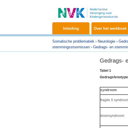
Inleiding
Over het werkboek
Somatische problematiek
Neurologie
Gedra
>
>
stemmingsstoornissen
Gedrags- en stemmin
>
Gedrags- 
Tabel 1
Gedragsfenotype
syndroom
fragile X syndroo
downsyndroom