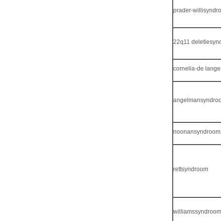
prader-willisynd
22q11 deletiesy
cornelia-de lang
angelmansyndro
noonansyndroom
rettsyndroom
williamssyndroo