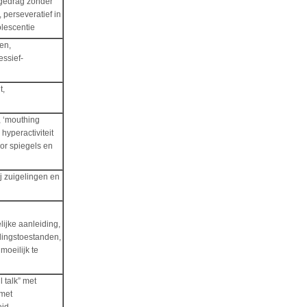
tgedrag zonder
perseveratief in
olescentie
en,
essief-
t,
, ‘mouthing
hyperactiviteit
or spiegels en
j zuigelingen en
ijke aanleiding,
dingstoestanden,
moeilijk te
 talk” met
 met