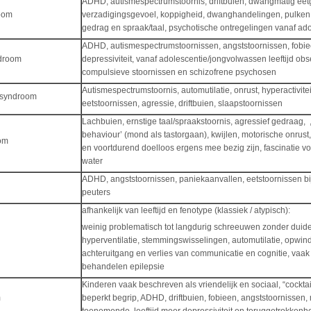
ADHD, autismespectrumstoornis, driftbuien, dwangmatig ee
room
verzadigingsgevoel, koppigheid, dwanghandelingen, pulken, 
gedrag en spraak/taal, psychotische ontregelingen vanaf ad
ADHD, autismespectrumstoornissen, angststoornissen, fobie
ndroom
depressiviteit, vanaf adolescentie/jongvolwassen leeftijd obs
compulsieve stoornissen en schizofrene psychosen
Autismespectrumstoornis, automutilatie, onrust, hyperactivitei
esyndroom
eetstoornissen, agressie, driftbuien, slaapstoornissen
Lachbuien, ernstige taal/spraakstoornis, agressief gedraag, 
behaviour’ (mond als tastorgaan), kwijlen, motorische onrust, 
om
en voortdurend doelloos ergens mee bezig zijn, fascinatie vo
water
ADHD, angststoornissen, paniekaanvallen, eetstoornissen bi
peuters
afhankelijk van leeftijd en fenotype (klassiek / atypisch):
weinig problematisch tot langdurig schreeuwen zonder duidel
hyperventilatie, stemmingswisselingen, automutilatie, opwin
achteruitgang en verlies van communicatie en cognitie, vaak 
behandelen epilepsie
Kinderen vaak beschreven als vriendelijk en sociaal, “cocktail
m
beperkt begrip, ADHD, driftbuien, fobieen, angststoornissen,