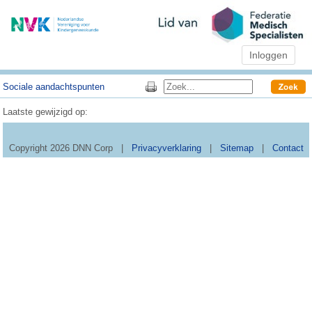
Inloggen
Sociale aandachtspunten
Laatste gewijzigd op:
Copyright 2026 DNN Corp
|
Privacyverklaring
|
Sitemap
|
Contact