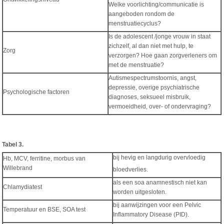
Welke voorlichting/communicatie is
aangeboden rondom de
menstruatiecyclus?
Is de adolescent /jonge vrouw in staat
zichzelf, al dan niet met hulp, te
Zorg
verzorgen? Hoe gaan zorgverleners om
met de menstruatie?
Autismespectrumstoornis, angst,
depressie, overige psychiatrische
Psychologische factoren
diagnoses, seksueel misbruik,
vermoeidheid, over- of ondervraging?
Tabel 3.
bij hevig en langdurig overvloedig
Hb, MCV, ferritine, morbus van
Willebrand
bloedverlies.
als een soa anamnestisch niet kan
Chlamydiatest
worden uitgesloten.
bij aanwijzingen voor een Pelvic
Temperatuur en BSE, SOA test
Inflammatory Disease (PID).