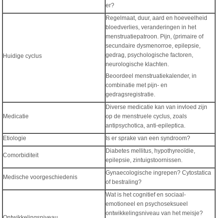
er?
Regelmaat, duur, aard en hoeveelheid
bloedverlies, veranderingen in het
menstruatiepatroon. Pijn, (primaire of
secundaire dysmenorroe, epilepsie,
gedrag, psychologische factoren,
Huidige cyclus
neurologische klachten.
Beoordeel menstruatiekalender, in
combinatie met pijn- en
gedragsregistratie.
Diverse medicatie kan van invloed zijn
Medicatie
op de menstruele cyclus, zoals
antipsychotica, anti-epileptica.
Etiologie
Is er sprake van een syndroom?
Diabetes mellitus, hypothyreoïdie,
Comorbiditeit
epilepsie, zintuigstoornissen.
Gynaecologische ingrepen? Cytostatica
Medische voorgeschiedenis
of bestraling?
Wat is het cognitief en sociaal-
emotioneel en psychoseksueel
ontwikkelingsniveau van het meisje?
Ontwikkelingsniveau