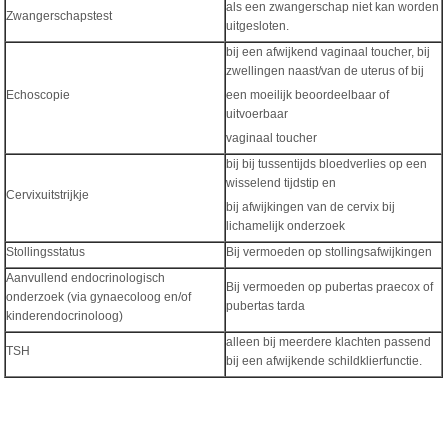
als een zwangerschap niet kan worden
Zwangerschapstest
uitgesloten.
bij een afwijkend vaginaal toucher, bij
zwellingen naast/van de uterus of bij
Echoscopie
een moeilijk beoordeelbaar of
uitvoerbaar
vaginaal toucher
bij bij tussentijds bloedverlies op een
wisselend tijdstip en
Cervixuitstrijkje
bij afwijkingen van de cervix bij
lichamelijk onderzoek
Stollingsstatus
Bij vermoeden op stollingsafwijkingen
Aanvullend endocrinologisch
Bij vermoeden op pubertas praecox of
onderzoek (via gynaecoloog en/of
pubertas tarda
kinderendocrinoloog)
alleen bij meerdere klachten passend
TSH
bij een afwijkende schildklierfunctie.