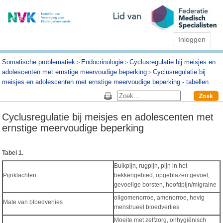
Inloggen
Somatische problematiek
Endocrinologie
Cyclusregulatie bij meisjes en
>
>
adolescenten met ernstige meervoudige beperking
Cyclusregulatie bij
>
meisjes en adolescenten met ernstige meervoudige beperking - tabellen
Cyclusregulatie bij meisjes en adolescenten met
ernstige meervoudige beperking
Tabel 1.
Buikpijn, rugpijn, pijn in het
Pijnklachten
bekkengebied, opgeblazen gevoel,
gevoelige borsten, hoofdpijn/migraine
oligomenorroe, amenorroe, hevig
Mate van bloedverlies
menstrueel bloedverlies
Moeite met zelfzorg, onhygiënisch