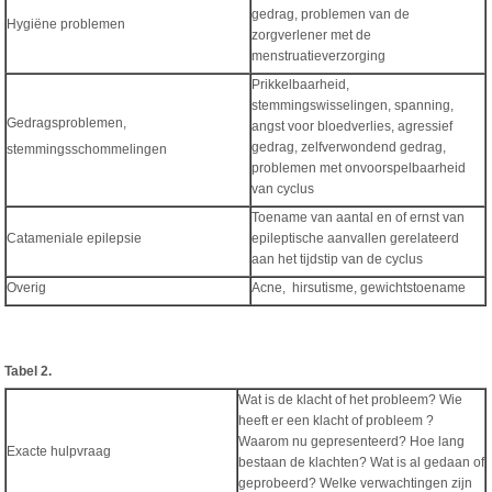
gedrag, problemen van de
Hygiëne problemen
zorgverlener met de
menstruatieverzorging
Prikkelbaarheid,
stemmingswisselingen, spanning,
Gedragsproblemen,
angst voor bloedverlies, agressief
gedrag, zelfverwondend gedrag,
stemmingsschommelingen
problemen met onvoorspelbaarheid
van cyclus
Toename van aantal en of ernst van
Catameniale epilepsie
epileptische aanvallen gerelateerd
aan het tijdstip van de cyclus
Overig
Acne, hirsutisme, gewichtstoename
Tabel 2.
Wat is de klacht of het probleem? Wie
heeft er een klacht of probleem ?
Waarom nu gepresenteerd? Hoe lang
Exacte hulpvraag
bestaan de klachten? Wat is al gedaan of
geprobeerd? Welke verwachtingen zijn