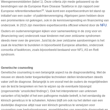
Weesgeneesmiddelen (tabel 1). Deze criteria zijn mede gebaseerd op de
bevindingen van de Europese Rare Disease Taskforce in zijn rapport over
10
Europese referentienetwerken
. Vaak komt een expertisecentrum tot stand op
initiatief van een ouder- of patiëntenvereniging. Afgelopen jaren hebben deze
een prominentere rol gekregen, ook in de kennisverspreiding en financiering van
NFU
onderzoek. In 2015 zijn meerdere expertisecentra officieel erkend door de
.
Ouders en ouderverenigingen kijken voor samenwerking in de zorg voor en
(financiering van) onderzoek naar kinderen met zeer zeldzame syndromen
steeds meer over de grenzen. Juist bij de zeer zeldzame aandoeningen is het
zaak de krachten te bundelen in bijvoorbeeld Europese allianties, onderzoek
consortia of taskforces, zoals bijvoorbeeld bestaand voor NF1, AS en Rett
syndroom.
Genetische counseling
Genetische counseling is een belangrijk aspect na de diagnosestelling. Met de
nieuwe en steeds beter toegankelijke technieken stellen kinderartsen steeds
vaker zelf de diagnose. Belangrijk is om vooraf met de ouders de mogelijkheden
van de test te bespreken en hen te wijzen op de eventuele bijvangst
(zogenoemde ‘unsolicited findings’). Ook het interpreteren van unknown
varianten of bij twijfel of het een pathogene mutatie betreft, is het verstandig de
klinisch geneticus in te schakelen. Advies blijft om ook na het stellen van een
duidelijke diagnose altijd naar een klinisch geneticus te verwijzen voor
counseling over herhalingskansen, mogelijkheden van prenatale diagnostiek en