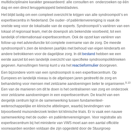
multidisciplinaire karakter gewaardeerd: alle consulten en onderzoeken op één
dag en een direct teruggekoppeld beleid/advies.
Het blijkt lastig om een compleet overzicht te krijgen van alle syndroompoli’s en
expertisecentra in Nederland. De ouder- of patiëntenvereniging is vaak de
snelste weg voor de lokalisatie van de experts. Syndroompoli’s variëren van een
lokaal of regionaal team, met de downpoli als bekendste voorbeeld, tot een
landelijk of internationaal expertisecentrum. Ook de opzet kan variëren van
follow-up met adviesfunctie tot complete overname van de zorg. De meeste
syndroompoli’s zien de kinderen jaarlijks met behoud van eigen kinderarts en
andere betrokkenen voor de dagelijkse zorg. In dit
bestand
hebben we een
eerste aanzet tot een landelijk overzicht van specifieke syndroompoliklinieken
reactieformulier
gegeven. Aanvullingen hierop kunt u via het
doorgeven.
Een bijzondere vorm van een syndroompoli is een expertisecentrum. Op
Europees en landelijk niveau is de afgelopen jaren gestreefd de zorg en
9,10
behandeling voor mensen met zeldzame aandoeningen beter te organiseren.
Een van de manieren om dit te doen is het centraliseren van zorg en onderzoek
voor zeldzame aandoeningen in een expertisecentrum. De kracht van een
dergelijk centrum ligt in de samenwerking tussen fundamenteel-
wetenschappelijke en klinische afdelingen, waarbij bevindingen van
bijvoorbeeld muisonderzoek leiden tot klinische trials. Er is vaak een nauwe
samenwerking met de ouder- en patiëntenverenigingen. Voor registratie als
expertisecentrum bij het ministerie van VWS moet aan een aantal officiële
voorwaarden worden voldaan die zijn opgesteld door de Stuurgroep