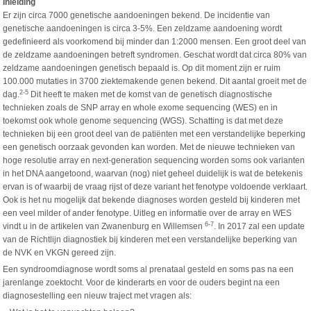
Inleiding
Er zijn circa 7000 genetische aandoeningen bekend. De incidentie van
genetische aandoeningen is circa 3-5%. Een zeldzame aandoening wordt
gedefinieerd als voorkomend bij minder dan 1:2000 mensen. Een groot deel van
de zeldzame aandoeningen betreft syndromen. Geschat wordt dat circa 80% van
zeldzame aandoeningen genetisch bepaald is. Op dit moment zijn er ruim
100.000 mutaties in 3700 ziektemakende genen bekend. Dit aantal groeit met de
2-5
dag.
Dit heeft te maken met de komst van de genetisch diagnostische
technieken zoals de SNP array en whole exome sequencing (WES) en in
toekomst ook whole genome sequencing (WGS). Schatting is dat met deze
technieken bij een groot deel van de patiënten met een verstandelijke beperking
een genetisch oorzaak gevonden kan worden. Met de nieuwe technieken van
hoge resolutie array en next-generation sequencing worden soms ook varianten
in het DNA aangetoond, waarvan (nog) niet geheel duidelijk is wat de betekenis
ervan is of waarbij de vraag rijst of deze variant het fenotype voldoende verklaart.
Ook is het nu mogelijk dat bekende diagnoses worden gesteld bij kinderen met
een veel milder of ander fenotype. Uitleg en informatie over de array en WES
6-7
vindt u in de artikelen van Zwanenburg en Willemsen
. In 2017 zal een update
van de Richtlijn diagnostiek bij kinderen met een verstandelijke beperking van
de NVK en VKGN gereed zijn.
Een syndroomdiagnose wordt soms al prenataal gesteld en soms pas na een
jarenlange zoektocht. Voor de kinderarts en voor de ouders begint na een
diagnosestelling een nieuw traject met vragen als: