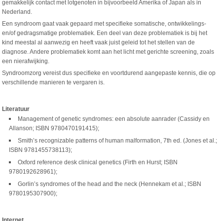
gemakkelijk contact met lotgenoten in bijvoorbeeld Amerika of Japan als in
Nederland.
Een syndroom gaat vaak gepaard met specifieke somatische, ontwikkelings-
en/of gedragsmatige problematiek. Een deel van deze problematiek is bij het
kind meestal al aanwezig en heeft vaak juist geleid tot het stellen van de
diagnose. Andere problematiek komt aan het licht met gerichte screening, zoals
een nierafwijking.
Syndroomzorg vereist dus specifieke en voortdurend aangepaste kennis, die op
verschillende manieren te vergaren is.
Literatuur
Management of genetic syndromes: een absolute aanrader (Cassidy en
Allanson; ISBN 9780470191415);
Smith’s recognizable patterns of human malformation, 7th ed. (Jones et al.;
ISBN 9781455738113);
Oxford reference desk clinical genetics (Firth en Hurst; ISBN
9780192628961);
Gorlin’s syndromes of the head and the neck (Hennekam et al.; ISBN
9780195307900);
Internet