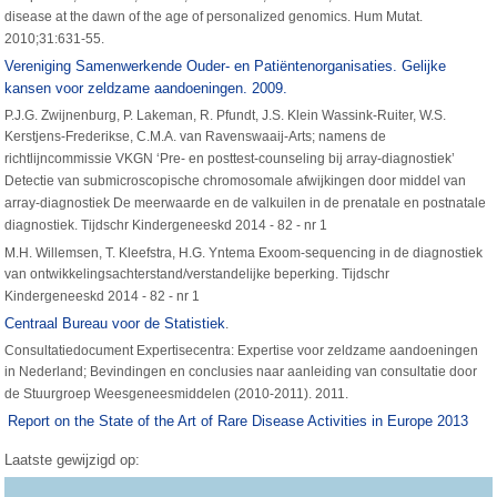
disease at the dawn of the age of personalized genomics. Hum Mutat.
2010;31:631-55.
Vereniging Samenwerkende Ouder- en Patiëntenorganisaties. Gelijke
kansen voor zeldzame aandoeningen. 2009.
P.J.G. Zwijnenburg, P. Lakeman, R. Pfundt, J.S. Klein Wassink-Ruiter, W.S.
Kerstjens-Frederikse, C.M.A. van Ravenswaaij-Arts; namens de
richtlijncommissie VKGN ‘Pre- en posttest-counseling bij array-diagnostiek’
Detectie van submicroscopische chromosomale afwijkingen door middel van
array-diagnostiek De meerwaarde en de valkuilen in de prenatale en postnatale
diagnostiek. Tijdschr Kindergeneeskd 2014 - 82 - nr 1
M.H. Willemsen, T. Kleefstra, H.G. Yntema Exoom-sequencing in de diagnostiek
van ontwikkelingsachterstand/verstandelijke beperking. Tijdschr
Kindergeneeskd 2014 - 82 - nr 1
Centraal Bureau voor de Statistiek
.
Consultatiedocument Expertisecentra: Expertise voor zeldzame aandoeningen
in Nederland; Bevindingen en conclusies naar aanleiding van consultatie door
de Stuurgroep Weesgeneesmiddelen (2010-2011). 2011.
Report on the State of the Art of Rare Disease Activities in Europe 2013
Laatste gewijzigd op: