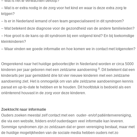
– Wat is het te verwachten beloop?
– Wat is er extra nodig in de zorg voor het kind en waar is deze extra zorg te
krijgen?
– Is er in Nederland iemand of een team gespecialiseerd in dit syndroom?
– Wat betekent deze diagnose voor de gezondheid van de andere familieleden?
– Hoe groot is de kans op dit syndroom bij een volgend kind? En bij toekomstige
kleinkinderen?
– Waar vinden we goede informatie en hoe komen we in contact met lotgenoten?
Omgerekend naar het huidige geboortecijfer in Nederland worden er circa 5000
8
kinderen per jaar geboren met een zeldzame aandoening
. Dit betekent dat een
kinderarts per jaar gemiddeld drie tot vier nieuwe kinderen met een zeldzame
aandoening ziet. Het is onmogelijk om van alle zeldzame aandoeningen kennis
paraat en up-to-date te hebben en te houden. Dit hoofdstuk is bedoeld als een
oriënterend houvast in de zorg voor deze kinderen.
Zoektocht naar informatie
Ouders zoeken meestal zelf contact met een ouder- en/of patiëntenvereniging,
die via een website, folders en/of ouderdagen veel informatie kan leveren.
Sommige syndromen zijn zo zeldzaam dat er geen vereniging bestaat, maar met
de huidige mogelijkheden van de sociale media hebben ouders net zo