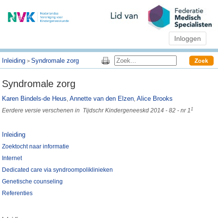
Inloggen
Inleiding
Syndromale zorg
>
Syndromale zorg
Karen Bindels-de Heus
Annette van den Elzen
Alice Brooks
,
,
1
Eerdere versie verschenen in Tijdschr Kindergeneeskd 2014 - 82 - nr 1
Inleiding
Zoektocht naar informatie
Internet
Dedicated care via syndroompoliklinieken
Genetische counseling
Referenties