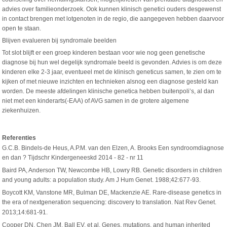
advies over familieonderzoek. Ook kunnen klinisch genetici ouders desgewenst
in contact brengen met lotgenoten in de regio, die aangegeven hebben daarvoor
open te staan.
Blijven evalueren bij syndromale beelden
Tot slot blijft er een groep kinderen bestaan voor wie nog geen genetische
diagnose bij hun wel degelijk syndromale beeld is gevonden. Advies is om deze
kinderen elke 2-3 jaar, eventueel met de klinisch geneticus samen, te zien om te
kijken of met nieuwe inzichten en technieken alsnog een diagnose gesteld kan
worden. De meeste afdelingen klinische genetica hebben buitenpoli’s, al dan
niet met een kinderarts(-EAA) of AVG samen in de grotere algemene
ziekenhuizen.
Referenties
G.C.B. Bindels-de Heus, A.P.M. van den Elzen, A. Brooks Een syndroomdiagnose
en dan ? Tijdschr Kindergeneeskd 2014 - 82 - nr 11
Baird PA, Anderson TW, Newcombe HB, Lowry RB. Genetic disorders in children
and young adults: a population study. Am J Hum Genet. 1988;42:677-93.
Boycott KM, Vanstone MR, Bulman DE, Mackenzie AE. Rare-disease genetics in
the era of nextgeneration sequencing: discovery to translation. Nat Rev Genet.
2013;14:681-91.
Cooper DN, Chen JM, Ball EV, et al. Genes, mutations, and human inherited