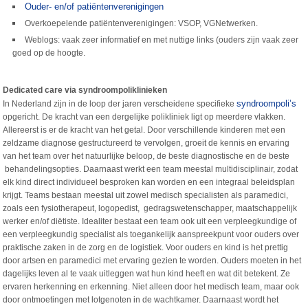
Ouder- en/of patiëntenverenigingen
Overkoepelende patiëntenverenigingen: VSOP, VGNetwerken.
Weblogs: vaak zeer informatief en met nuttige links (ouders zijn vaak zeer
goed op de hoogte.
Dedicated care via syndroompoliklinieken
syndroompoli’s
In Nederland zijn in de loop der jaren verscheidene specifieke
opgericht. De kracht van een dergelijke polikliniek ligt op meerdere vlakken.
Allereerst is er de kracht van het getal. Door verschillende kinderen met een
zeldzame diagnose gestructureerd te vervolgen, groeit de kennis en ervaring
van het team over het natuurlijke beloop, de beste diagnostische en de beste
behandelingsopties. Daarnaast werkt een team meestal multidisciplinair, zodat
elk kind direct individueel besproken kan worden en een integraal beleidsplan
krijgt. Teams bestaan meestal uit zowel medisch specialisten als paramedici,
zoals een fysiotherapeut, logopedist, gedragswetenschapper, maatschappelijk
werker en/of diëtiste. Idealiter bestaat een team ook uit een verpleegkundige of
een verpleegkundig specialist als toegankelijk aanspreekpunt voor ouders over
praktische zaken in de zorg en de logistiek. Voor ouders en kind is het prettig
door artsen en paramedici met ervaring gezien te worden. Ouders moeten in het
dagelijks leven al te vaak uitleggen wat hun kind heeft en wat dit betekent. Ze
ervaren herkenning en erkenning. Niet alleen door het medisch team, maar ook
door ontmoetingen met lotgenoten in de wachtkamer. Daarnaast wordt het