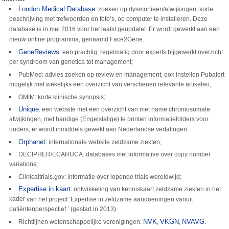
London Medical Database
: zoeken op dysmorfieën/afwijkingen, korte
beschrijving met trefwoorden en foto’s, op computer te installeren. Deze
database is in mei 2016 voor het laatst geüpdatet. Er wordt gewerkt aan een
nieuw online programma, genaamd Face2Gene.
GeneReviews
: een prachtig, regelmatig door experts bijgewerkt overzicht
per syndroom van genetica tot management;
PubMed: advies zoeken op review en management; ook instellen Pubalert
mogelijk met wekelijks een overzicht van verschenen relevante artikelen;
OMIM: korte klinische synopsis;
Unique
: een website met een overzicht van met name chromosomale
afwijkingen, met handige (Engelstalige) te printen informatiefolders voor
ouders; er wordt inmiddels gewekt aan Nederlandse vertalingen .
Orphanet
: internationale website zeldzame ziekten;
DECIPHER/ECARUCA: databases met informative over copy number
variations;
Clinicaltrials.gov: informatie over lopende trials wereldwijd;
Expertise in kaart
: ontwikkeling van kenniskaart zeldzame ziekten in het
kader
van het project ‘Expertise in zeldzame aandoeningen vanuit
patiëntenperspectief ’ (gestart in 2013).
NVK
VKGN
NVAVG.
Richtlijnen wetenschappelijke verenigingen:
,
,