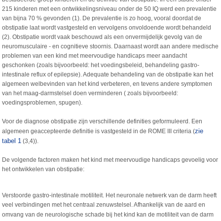
215 kinderen met een ontwikkelingsniveau onder de 50 IQ werd een prevalentie
van bijna 70 % gevonden (1). De prevalentie is zo hoog, vooral doordat de
obstipatie laat wordt vastgesteld en vervolgens onvoldoende wordt behandeld
(2). Obstipatie wordt vaak beschouwd als een onvermijdelijk gevolg van de
neuromusculaire - en cognitieve stoornis. Daarnaast wordt aan andere medische
problemen van een kind met meervoudige handicaps meer aandacht
geschonken (zoals bijvoorbeeld: het voedingsbeleid, behandeling gastro-
intestinale reflux of epilepsie). Adequate behandeling van de obstipatie kan het
algemeen welbevinden van het kind verbeteren, en tevens andere symptomen
van het maag-darmstelsel doen verminderen ( zoals bijvoorbeeld:
voedingsproblemen, spugen).
Voor de diagnose obstipatie zijn verschillende definities geformuleerd. Een
zie
algemeen geaccepteerde definitie is vastgesteld in de ROME III criteria (
tabel 1
(3,4)).
De volgende factoren maken het kind met meervoudige handicaps gevoelig voor
het ontwikkelen van obstipatie:
Verstoorde gastro-intestinale motiliteit. Het neuronale netwerk van de darm heeft
veel verbindingen met het centraal zenuwstelsel. Afhankelijk van de aard en
omvang van de neurologische schade bij het kind kan de motiliteit van de darm