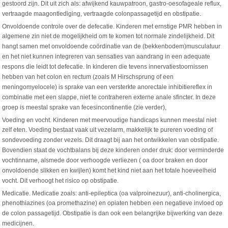
gestoord zijn. Dit uit zich als: afwijkend kauwpatroon, gastro-oesofageale reflux,
vertraagde maagontlediging, vertraagde colonpassagetijd en obstipatie.
Onvoldoende controle over de defecatie. Kinderen met ernstige PMR hebben in
algemene zin niet de mogelijkheid om te komen tot normale zindelijkheid. Dit
hangt samen met onvoldoende coördinatie van de (bekkenbodem)musculatuur
en het niet kunnen integreren van sensaties van aandrang in een adequate
respons die leidt tot defecatie. In kinderen die tevens innervatiestoornissen
hebben van het colon en rectum (zoals M Hirschsprung of een
meningomyelocele) is sprake van een versterkte anorectale inhibitiereflex in
combinatie met een slappe, niet te contraheren externe anale sfincter. In deze
groep is meestal sprake van fecesincontinentie (zie verder),
Voeding en vocht. Kinderen met meervoudige handicaps kunnen meestal niet
zelf eten. Voeding bestaat vaak uit vezelarm, makkelijk te pureren voeding of
sondevoeding zonder vezels. Dit draagt bij aan het ontwikkelen van obstipatie.
Bovendien staat de vochtbalans bij deze kinderen onder druk: door verminderde
vochtinname, alsmede door verhoogde verliezen ( oa door braken en door
onvoldoende slikken en kwijlen) komt het kind niet aan het totale hoeveelheid
vocht. Dit verhoogt het risico op obstipatie.
Medicatie. Medicatie zoals: anti-epileptica (oa valproinezuur), anti-cholinergica,
phenothiazines (oa promethazine) en opiaten hebben een negatieve invloed op
de colon passagetijd. Obstipatie is dan ook een belangrijke bijwerking van deze
medicijnen.