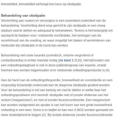
Immobiliteit. Immobiliteit verhoogt het risico op obstipatie.
Behandeling van obstipatie
Voorlichting aan ouders en verzorgers is een essentieel onderdeel van de
behandeling. Voorlichting dient erop gericht te zijn obstipatie in een vroeg
stadium vast te stellen en adequaat te behandelen. Tevens is het belangrijk om
aandacht te hebben voor: voldoende vochtintake, het verhogen van de
vezelinhoud van de voeding, en waar mogelijk het staken of verminderen van
medicatie die obstipatie in de hand kan werken.
Behandeling met orale laxantia (osmotisch, volume vergrotend of
contactlaxantia) is echter meestal nodig (
zie tabel 2
(5,6)). Het bijhouden van
een ontlastingsdagboek is ook in deze patiëntengroep van waarde, omdat
hiermee kan worden bijgehouden of er voldoende ontlastingsproductie is.(4).
Aan de hand van de ontlastingsfrequentie, hoeveelheid en consistentie en een
zorgvuldig lichamelijk onderzoek kan de diagnose obstipatie gesteld worden.
Voor de behandeling is het van belang om vast te stellen in welke fase het
ontlastingsprobleem zich bevindt: obstipatie met of zonder distensie van het
rectum ('megarectum'), en met of zonder fecesincontinentie. Een megarectum
kan worden vastgesteld als sprake is van het lozen van een grote hoeveelheid
ontlasting in een keer. Soms is er twijfel en kan een X-BOZ worden gemaakt om
meer duidelijkheid te krijgen.(2) Bij rectale distensie zonder fecesincontinentie