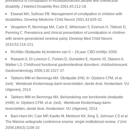
prevalence of constipation in innstitutionalized people with intellectual
disability. J Intellect Disability Res 2001;45:212-18.
Elawad MA, Sullivan PB. Management of constipation in children with
disabilities. Develop Medicine Child Neurol 2001;43:829-32.
Veugelers R, Benninga MA, Calis E, Willemsen S, Evenuis H, Tibboel D,
Penning C. Prevalence and clinical presentation of constipation in children
with severe generalized cerebral palsy. Develop Med Child Neurol
2010;52:216-221.
Richtlijn Obstipatie bij kinderen van 0 – 18 jaar, CBO richtlijn 2009.
Rasquin A, Di Lorenzo C, Forbes D, Guiraldes E, Hyams JS, Staiano A,
Walker LS. Childhood functional gastrointestinal disorders: child/adolescent.
Gastroenterology 2006;130:1527-37.
Tabbers MM en Benninga MA. Obstipatie (H9). In: Gijsbers CFM, et al.
(red). Werkboek Kindermaag-darm-leverziekten, derde druk. Amsterdam: VU
Uitgeverij, 2014
Tabbers MM en Benninga MA. Behandeling van functionele obstipatie
(H48). In: Gijsbers CFM, et al. (red). Werkboek Kindermaag-darm-
leverziekten, derde druk. Amsterdam: VU Uitgeverij, 2014.
Bani-Hani AH, Cain MP, Kaefer M, Meldrum KK, King S, Johnson CS et al.
The Malone antegrade continence enema: single institutional review. J Urol
2008;180(3):1106-10.