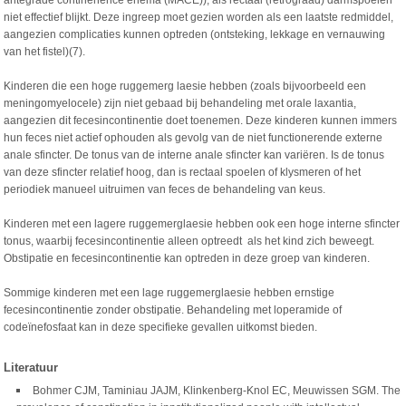
antegrade continenence enema (MACE)), als rectaal (retrograad) darmspoelen
niet effectief blijkt. Deze ingreep moet gezien worden als een laatste redmiddel,
aangezien complicaties kunnen optreden (ontsteking, lekkage en vernauwing
van het fistel)(7).
Kinderen die een hoge ruggemerg laesie hebben (zoals bijvoorbeeld een
meningomyelocele) zijn niet gebaad bij behandeling met orale laxantia,
aangezien dit fecesincontinentie doet toenemen. Deze kinderen kunnen immers
hun feces niet actief ophouden als gevolg van de niet functionerende externe
anale sfincter. De tonus van de interne anale sfincter kan variëren. Is de tonus
van deze sfincter relatief hoog, dan is rectaal spoelen of klysmeren of het
periodiek manueel uitruimen van feces de behandeling van keus.
Kinderen met een lagere ruggemerglaesie hebben ook een hoge interne sfincter
tonus, waarbij fecesincontinentie alleen optreedt als het kind zich beweegt.
Obstipatie en fecesincontinentie kan optreden in deze groep van kinderen.
Sommige kinderen met een lage ruggemerglaesie hebben ernstige
fecesincontinentie zonder obstipatie. Behandeling met loperamide of
codeïnefosfaat kan in deze specifieke gevallen uitkomst bieden.
Literatuur
Bohmer CJM, Taminiau JAJM, Klinkenberg-Knol EC, Meuwissen SGM. The