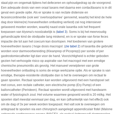
staat pijn en ongemak tijdens het defeceren en ophoudgedrag op de voorgrond.
Een adequate dosis van een oraal laxans met daarna een contactlaxans is in dit
geval een goede optie. Als er sprake is van rectale distensie en
fecesincontinentie (ook wel ‘overloopdiarree’ genoemd, waarbij het kind de hele
dag door kleine(re) hoeveelheden ontlasting verliest) zal nog intensiever
gelaxeerd moeten worden, waarbij naast orale laxantia ook het frequent
toepassen van klysma's noodzakelijk is (
tabel 3
). Soms is bij het meervoudig
gehandicapte kind de obstipatie lang miskend, en is er sprake van forse feces
impactie die tot aan het coecum kan doorlopen. Het toedienen van grotere
hoeveelheden laxans ( hoge dosis macrogol: (
zie tabel 2
) of laxantia die gebruikt
worden voor darmvoorbereiding (Kleanprep of Picoprep)) per sonde of per
gastrostomiecatheter ligt dan voor de hand. Voorzichtigheid is echter geboden
gezien het verhoogde risico op aspiratie van het macrogol met een ernstige
chemische pneumonitis als gevolg. Het manueel verwijderen van grote
hoeveelheden ontlasting is soms de enige werkzame optie. Als er sprake is van
ernstige, therapie-resistente obstipatie dan is het te overwegen om rectaal te
gaan spoelen. Rectaal spoelen kan worden uitgevoerd met een handspoel set
met conus, een rectale catheter, een electrische pomp (Ery Pump) of een
balloncatheter (Peristeen). Rectaal spoelen wordt uitgevoerd met handwarm
water of fysiologisch zout. Het volume waarmee gespoeld wordt is 20 ml/kg. Het
spoelen start meestal eenmaal per dag, en kan (afhankelijk van het effect) ook
om de dag of 3x per week worden toegepast. Het valt ook te overwegen om
antegraad te spoelen via een chirurgisch aangelegd appendiculair fistel (Malone