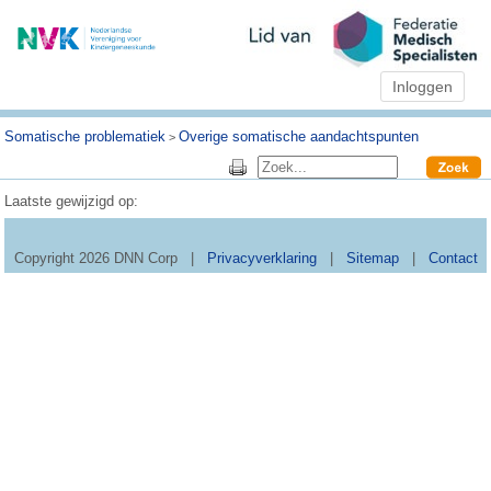
Inloggen
Somatische problematiek
Overige somatische aandachtspunten
>
Laatste gewijzigd op:
Copyright 2026 DNN Corp
|
Privacyverklaring
|
Sitemap
|
Contact