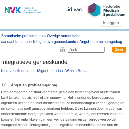
Inloggen
Somatische problematiek
Overige somatische
>
aandachtspunten
Integratieve geneeskunde
Angst en probleemgedrag
>
>
Integratieve geneeskunde
Ines von Rosenstiel
Miguette Jadoul
Winnie Schats
,
,
1.6 Angst en probleemgedrag
Probleemgedrag ontstaat voornamelijk als een kind het gevoel heeft invloed
kwijt te raken op zichzelf of zijn omgeving. Het is onder de beroepsgroep
algemeen bekend dat niet-medicamenteuze behandelingen voor dit gedrag en
(in combinatie met) angst de voorkeur hebben. Deze kunnen door middel van
ondersteunende taal/gesprekken worden bereikt, waarbij het creëren van een
basis en het ontwikkelen van een veilige binding en zelfvertrouwen op de
voorgrond staan. Gedragsmatige en cognitieve interventies moeten aan de