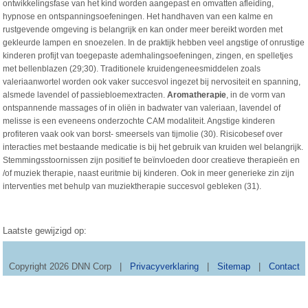
ontwikkelingsfase van het kind worden aangepast en omvatten afleiding,
hypnose en ontspanningsoefeningen. Het handhaven van een kalme en
rustgevende omgeving is belangrijk en kan onder meer bereikt worden met
gekleurde lampen en snoezelen. In de praktijk hebben veel angstige of onrustige
kinderen profijt van toegepaste ademhalingsoefeningen, zingen, en spelletjes
met bellenblazen (29;30). Traditionele kruidengeneesmiddelen zoals
valeriaanwortel worden ook vaker succesvol ingezet bij nervositeit en spanning,
alsmede lavendel of passiebloemextracten.
Aromatherapie
, in de vorm van
ontspannende massages of in oliën in badwater van valeriaan, lavendel of
melisse is een eveneens onderzochte CAM modaliteit. Angstige kinderen
profiteren vaak ook van borst- smeersels van tijmolie (30). Risicobesef over
interacties met bestaande medicatie is bij het gebruik van kruiden wel belangrijk.
Stemmingsstoornissen zijn positief te beïnvloeden door creatieve therapieën en
/of muziek therapie, naast euritmie bij kinderen. Ook in meer generieke zin zijn
interventies met behulp van muziektherapie succesvol gebleken (31).
Laatste gewijzigd op:
Copyright 2026 DNN Corp
|
Privacyverklaring
|
Sitemap
|
Contact