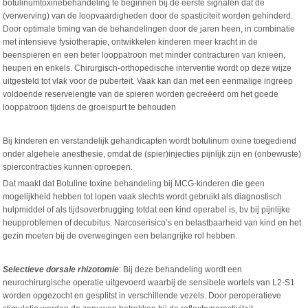
botulinumtoxinebehandeling te beginnen bij de eerste signalen dat de
(verwerving) van de loopvaardigheden door de spasticiteit worden gehinderd.
Door optimale timing van de behandelingen door de jaren heen, in combinatie
met intensieve fysiotherapie, ontwikkelen kinderen meer kracht in de
beenspieren en een beter looppatroon met minder contracturen van knieën,
heupen en enkels. Chirurgisch-orthopedische interventie wordt op deze wijze
uitgesteld tot vlak voor de puberteit. Vaak kan dan met een eenmalige ingreep
voldoende reservelengte van de spieren worden gecreëerd om het goede
looppatroon tijdens de groeispurt te behouden
Bij kinderen en verstandelijk gehandicapten wordt botulinum oxine toegediend
onder algehele anesthesie, omdat de (spier)injecties pijnlijk zijn en (onbewuste)
spiercontracties kunnen oproepen.
Dat maakt dat Botuline toxine behandeling bij MCG-kinderen die geen
mogelijkheid hebben tot lopen vaak slechts wordt gebruikt als diagnostisch
hulpmiddel of als tijdsoverbrugging totdat een kind operabel is, bv bij pijnlijke
heupproblemen of decubitus. Narcoserisico’s en belastbaarheid van kind en het
gezin moeten bij de overwegingen een belangrijke rol hebben.
Selectieve dorsale rhizotomie
: Bij deze behandeling wordt een
neurochirurgische operatie uitgevoerd waarbij de sensibele wortels van L2-S1
worden opgezocht en gesplitst in verschillende vezels. Door peroperatieve