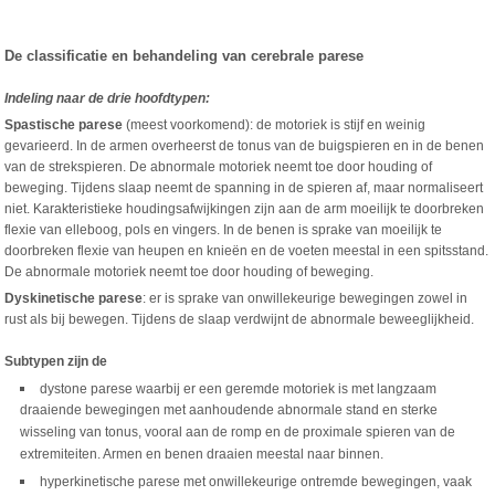
De classificatie en behandeling van cerebrale parese
Indeling naar de drie hoofdtypen:
Spastische parese
(meest voorkomend): de motoriek is stijf en weinig
gevarieerd. In de armen overheerst de tonus van de buigspieren en in de benen
van de strekspieren. De abnormale motoriek neemt toe door houding of
beweging. Tijdens slaap neemt de spanning in de spieren af, maar normaliseert
niet. Karakteristieke houdingsafwijkingen zijn aan de arm moeilijk te doorbreken
flexie van elleboog, pols en vingers. In de benen is sprake van moeilijk te
doorbreken flexie van heupen en knieën en de voeten meestal in een spitsstand.
De abnormale motoriek neemt toe door houding of beweging.
Dyskinetische parese
: er is sprake van onwillekeurige bewegingen zowel in
rust als bij bewegen. Tijdens de slaap verdwijnt de abnormale beweeglijkheid.
Subtypen zijn de
dystone parese waarbij er een geremde motoriek is met langzaam
draaiende bewegingen met aanhoudende abnormale stand en sterke
wisseling van tonus, vooral aan de romp en de proximale spieren van de
extremiteiten. Armen en benen draaien meestal naar binnen.
hyperkinetische parese met onwillekeurige ontremde bewegingen, vaak