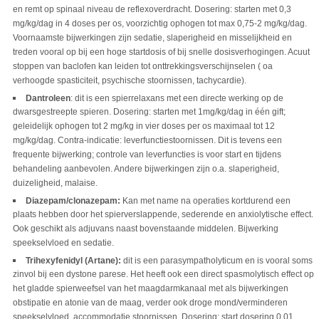
en remt op spinaal niveau de reflexoverdracht. Dosering: starten met 0,3
mg/kg/dag in 4 doses per os, voorzichtig ophogen tot max 0,75-2 mg/kg/dag.
Voornaamste bijwerkingen zijn sedatie, slaperigheid en misselijkheid en
treden vooral op bij een hoge startdosis of bij snelle dosisverhogingen. Acuut
stoppen van baclofen kan leiden tot onttrekkingsverschijnselen ( oa
verhoogde spasticiteit, psychische stoornissen, tachycardie).
Dantroleen
: dit is een spierrelaxans met een directe werking op de
dwarsgestreepte spieren. Dosering: starten met 1mg/kg/dag in één gift;
geleidelijk ophogen tot 2 mg/kg in vier doses per os maximaal tot 12
mg/kg/dag. Contra-indicatie: leverfunctiestoornissen. Dit is tevens een
frequente bijwerking; controle van leverfuncties is voor start en tijdens
behandeling aanbevolen. Andere bijwerkingen zijn o.a. slaperigheid,
duizeligheid, malaise.
Diazepam/clonazepam:
Kan met name na operaties kortdurend een
plaats hebben door het spierverslappende, sederende en anxiolytische effect.
Ook geschikt als adjuvans naast bovenstaande middelen. Bijwerking
speekselvloed en sedatie.
Trihexyfenidyl (Artane):
dit is een parasympatholyticum en is vooral soms
zinvol bij een dystone parese. Het heeft ook een direct spasmolytisch effect op
het gladde spierweefsel van het maagdarmkanaal met als bijwerkingen
obstipatie en atonie van de maag, verder ook droge mond/verminderen
speekselvloed, accommodatie stoornissen. Dosering: start dosering 0,01