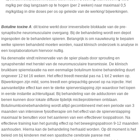
mg/kg per dag langzaam op te hogen (per 2 weken) naar maximaal 0,5
mg/kg/dag in drie doses per os op geleide van de werking/ bijwerkingen.
Botuline toxine A
: dit toxine werkt door irreversibele blokkade van de pre-
synaptische neuromusculaire overgang. Bij de behandeling wordt een depot
ingespoten de te behandelen spieren. Belangrijk is om nauwkeurig te bepalen
welke spieren behandeld moeten worden, naast klinisch onderzoek is analyse in
een looplaboratorium hiervoor nuttig.
Na denervatie vindt reïnnervatie van de spier plaats door sprouting en
synapsherstel met herstel van de neuromusculaire transmissie. De klinisch
bruikbare spierrelaxatie na een eenmalige botulinum toxine behandeling duurt
ongeveer 12 tot 16 weken. Het effect treedt meestal pas na 1 tot 2 weken op.
Bijwerkingen zijn mild, soms treedt een griepachtig gevoel op na injectie. Het
aanvankelijke effect kan een te sterke spierverslapping zijn waardoor het lopen
in eerste instantie achteruitgaat. Bij behandeling van de adductoren van de
benen kunnen door lokale diffusie tijdelijk mictieproblemen ontstaan.
Botulinumtoxinebehandeling wordt altijd gecombineerd met een periode van 3
maanden van intensieve fysiotherapie om het effect van de spierverslapping
maximaal te benutten voor het aanleren van een effectiever looppatroon. Na
effectieve training kan het gunstig effect op het bewegingspatroon 9-12 maanden
aanhouden. Hierna kan de behandeling herhaald worden. Op dit moment is het
beleid om bij kinderen met een spastische cerebrale parese met