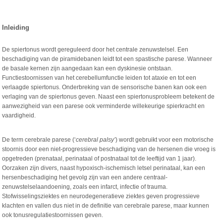
Inleiding
De spiertonus wordt gereguleerd door het centrale zenuwstelsel. Een
beschadiging van de piramidebanen leidt tot een spastische parese. Wanneer
de basale kernen zijn aangedaan kan een dyskinesie ontstaan.
Functiestoornissen van het cerebellumfunctie leiden tot ataxie en tot een
verlaagde spiertonus. Onderbreking van de sensorische banen kan ook een
verlaging van de spiertonus geven. Naast een spiertonusprobleem betekent de
aanwezigheid van een parese ook verminderde willekeurige spierkracht en
vaardigheid.
De term cerebrale parese (‘
cerebral palsy’
) wordt gebruikt voor een motorische
stoornis door een niet-progressieve beschadiging van de hersenen die vroeg is
opgetreden (prenataal, perinataal of postnataal tot de leeftijd van 1 jaar).
Oorzaken zijn divers, naast hypoxisch-ischemisch letsel perinataal, kan een
hersenbeschadiging het gevolg zijn van een andere centraal-
zenuwstelselaandoening, zoals een infarct, infectie of trauma.
Stofwisselingsziektes en neurodegeneratieve ziektes geven progressieve
klachten en vallen dus niet in de definitie van cerebrale parese, maar kunnen
ook tonusregulatiestoornissen geven.