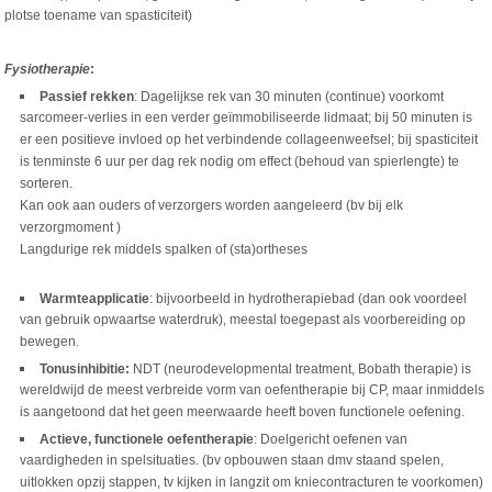
plotse toename van spasticiteit)
Fysiotherapie
:
Passief rekken
: Dagelijkse rek van 30 minuten (continue) voorkomt
sarcomeer-verlies in een verder geïmmobiliseerde lidmaat; bij 50 minuten is
er een positieve invloed op het verbindende collageenweefsel; bij spasticiteit
is tenminste 6 uur per dag rek nodig om effect (behoud van spierlengte) te
sorteren.
Kan ook aan ouders of verzorgers worden aangeleerd (bv bij elk
verzorgmoment )
Langdurige rek middels spalken of (sta)ortheses
Warmteapplicatie
: bijvoorbeeld in hydrotherapiebad (dan ook voordeel
van gebruik opwaartse waterdruk), meestal toegepast als voorbereiding op
bewegen.
Tonusinhibitie:
NDT (neurodevelopmental treatment, Bobath therapie) is
wereldwijd de meest verbreide vorm van oefentherapie bij CP, maar inmiddels
is aangetoond dat het geen meerwaarde heeft boven functionele oefening.
Actieve, functionele oefentherapie
: Doelgericht oefenen van
vaardigheden in spelsituaties. (bv opbouwen staan dmv staand spelen,
uitlokken opzij stappen, tv kijken in langzit om kniecontracturen te voorkomen)