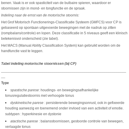
benen. Vaak is er ook spasticiteit van de bulbaire spieren, waardoor er
stoornissen zijn in mond- en tongfunctie en de spraak.
Indeling naar de ernst van de motorische stoornis:
Het Grof Motorisch Functionerings-Classificatie Systeem (GMFCS) voor CP is
gebaseerd op spontaan uitgevoerde bewegingen met de nadruk op zitten
(rompbalans/controle) en lopen. Deze classificatie in 5 niveaus geeft een klinisch
betekenisvol onderscheid (zie tabel).
Het MACS (Manual Ability Classification System) kan gebruikt worden om de
handfunctie vast te leggen.
Tabel indeling motorische stoornissen (bij CP)
______________________________________________________________
__
Type
spastische parese
: houdings- en bewegingsafhankelijke
tonusregulatiestoornis met verhoogde tonus
dyskinetische parese
: persisterende bewegingsonrust, ook in gefixeerde
houding aanwezig en toenemend onder invloed van een activiteit of emotie.
subtypen : hyperkinesie en dystonie
atactische parese
: balansstoornissen, gestoorde controle van bewegen,
verlaagde tonus