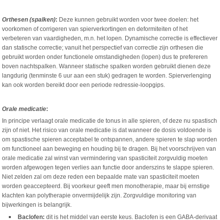
Orthesen (spalken)
:
Deze kunnen gebruikt worden voor twee doelen: het
voorkomen of corrigeren van spierverkortingen en deformiteiten of het
verbeteren van vaardigheden, m.n. het lopen. Dynamische correctie is effectiever
dan statische correctie; vanuit het perspectief van correctie zijn orthesen die
gebruikt worden onder functionele omstandigheden (lopen) dus te prefereren
boven nachtspalken. Wanneer statische spalken worden gebruikt dienen deze
langdurig (tenminste 6 uur aan een stuk) gedragen te worden. Spierverlenging
kan ook worden bereikt door een periode redressie-loopgips.
Orale medicatie
:
In principe verlaagt orale medicatie de tonus in alle spieren, of deze nu spastisch
zijn of niet. Het risico van orale medicatie is dat wanneer de dosis voldoende is
om spastische spieren acceptabel te ontspannen, andere spieren te slap worden
om functioneel aan beweging en houding bij te dragen. Bij het voorschrijven van
orale medicatie zal winst van vermindering van spasticiteit zorgvuldig moeten
worden afgewogen tegen verlies aan functie door anderszins te slappe spieren.
Niet zelden zal om deze reden een bepaalde mate van spasticiteit moeten
worden geaccepteerd. Bij voorkeur geeft men monotherapie, maar bij ernstige
klachten kan polytherapie onvermijdelijk zijn. Zorgvuldige monitoring van
bijwerkingen is belangrijk.
Baclofen:
dit is het middel van eerste keus. Baclofen is een GABA-derivaat