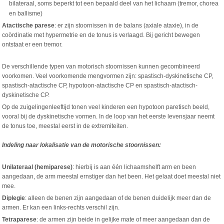
bilateraal, soms beperkt tot een bepaald deel van het lichaam (tremor, chorea
en ballisme)
Atactische parese
: er zijn stoornissen in de balans (axiale ataxie), in de
coördinatie met hypermetrie en de tonus is verlaagd. Bij gericht bewegen
ontstaat er een tremor.
De verschillende typen van motorisch stoornissen kunnen gecombineerd
voorkomen. Veel voorkomende mengvormen zijn: spastisch-dyskinetische CP,
spastisch-atactische CP, hypotoon-atactische CP en spastisch-atactisch-
dyskinetische CP.
Op de zuigelingenleeftijd tonen veel kinderen een hypotoon paretisch beeld,
vooral bij de dyskinetische vormen. In de loop van het eerste levensjaar neemt
de tonus toe, meestal eerst in de extremiteiten.
Indeling naar lokalisatie van de motorische stoornissen:
Unilateraal (hemiparese)
: hierbij is aan één lichaamshelft arm en been
aangedaan, de arm meestal ernstiger dan het been. Het gelaat doet meestal niet
mee.
Diplegie
: alleen de benen zijn aangedaan of de benen duidelijk meer dan de
armen. Er kan een links-rechts verschil zijn.
Tetraparese
: de armen zijn beide in gelijke mate of meer aangedaan dan de