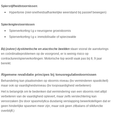
Spier
stijfheid
stoornissen
:
Hypertonie (
niet
-snelheidsafhankelijke weerstand bij passief bewegen)
Spier
lengte
stoornissen
Spierverkorting t.g.v neurogene groeistoornis
Spierverkorting t.g.v. immobilisatie of spierzwakte
Bij (zuiver) dyskinetische en atactische beelden
staan vooral de aansturings
en coördinatieproblemen op de voorgrond, er is weinig risico op
contracturen/spierverkortingen. Motorische top wordt vaak pas bij 8, 9 jaar
bereikt.
Algemene revalidatie principes bij tonusregulatiestoornissen
Behandeling kan plaatsvinden op stoornis niveau (bv verminderen spasticiteit)
maar ook op vaardigheidsniveau (bv loopvaardigheid verbeteren)
Het is belangrijk om te bedenken dat vermindering van een stoornis niet altijd
verbeteren van de vaardigheid oplevert, maar zelfs verslechtering kan
veroorzaken (bv door spasmolytica dusdanig verslapping bewerkstelligen dat er
geen hinderlijke spasmen meer zijn, maar ook geen zitbalans of slikfunctie
overblijft.)