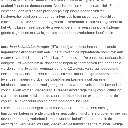
stimulatie worden de zenuwen betrokken bij de reflexhyperactiviteit
geïdentificeerd en doorgenomen. Doel is opheffen van de spasticiteit. Er treedt
echter ook een verlies aan propriocepsis op (soms ook sensibiliteit).
Postoperatief volgt een langdurige, intensieve trainingsperiode, gericht op
krachtopbouw. Deze behandeling wordt in Nederland uitsluitend uitgevoerd in
het VUmc bij een zeer beperkte groep kinderen met een spastische diplegie,
goede cognitie en motivatie, met als doel behoud/verbeteren loopfunctie.
Intrathecale baclofentherapie
:
(ITB) Hierbij wordt intrathecaal een canule
ingebracht, verbonden aan een in de buikwand geïmplanteerde pomp met een
reservoir van (bij kinderen) 10 ml baclofenoplossing. De pomp kan radiografisch
aangestuurd worden om de dosering te bepalen; het reservoir kan aangeprikt
worden om het te vullen, eenmaal per 6 tot 12 weken. Van oraal toegediend
baclofen is slechts een zeer klein deel effectief omdat het grotendeels door de
lever geëlimineerd wordt en de bloed-hersenbarrière moet passeren.
Intrathecaal kan met een veel geringere dosis worden volstaan die bovendien
continue kan worden toegediend. Er treden echter regelmatig complicaties op,
o.a. met de pomp, knikken in de canule, huidproblemen over de pomp of de
canule. De levensduur van de pomp bedraagt 5 tot 7 jaar.
ITB is een behandelmogelijkheid voor MCG-kinderen met een ernstige
functioneel belemmerende of pijnlijke spasticiteit. Functionele problemen die met
deze behandeling verbeterd kunnen worden, betreffen problemen in de
verzorging (verluieren, wassen, kleden) en de transfer naar de rolstoel. Heftige