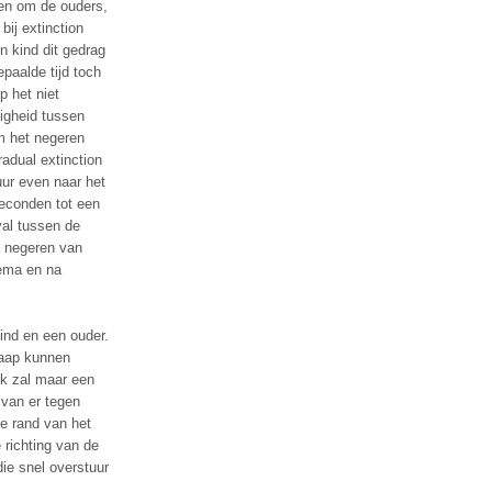
pen om de ouders,
bij extinction
n kind dit gedrag
epaalde tijd toch
p het niet
nigheid tussen
om het negeren
adual extinction
uur even naar het
seconden tot een
val tussen de
t negeren van
ema en na
ind en een ouder.
slaap kunnen
k zal maar een
 van er tegen
e rand van het
 richting van de
die snel overstuur