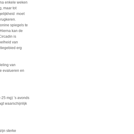
r na enkele weken
g, maar tot
gelijkheid moet
erugkeren.
nine spiegels te
 Hierna kan de
ircadin is
nelheid van
atiegebied erg
deling van
te evalueren en
0-25 mg) ’s avonds
t waarschijnlijk
ijn sterke