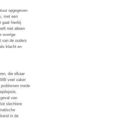
ratuur opgegeven
0%, met een
gaat hierbij
ft niet alleen
e overige
t van de ouders
ls klacht en
en, die elkaar
 EMB veel vaker
he problemen mede
epilepsie,
n geval van
tot slechtere
omatische
rkend in de