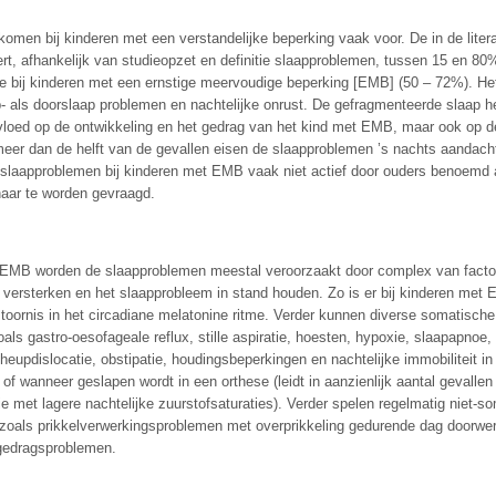
omen bij kinderen met een verstandelijke beperking vaak voor. De in de lite
eert, afhankelijk van studieopzet en definitie slaapproblemen, tussen 15 en 8
ie bij kinderen met een ernstige meervoudige beperking [EMB] (50 – 72%). Het 
- als doorslaap problemen en nachtelijke onrust. De gefragmenteerde slaap hee
vloed op de ontwikkeling en het gedrag van het kind met EMB, maar ook op d
meer dan de helft van de gevallen eisen de slaapproblemen ’s nachts aandach
slaapproblemen bij kinderen met EMB vaak niet actief door ouders benoemd a
 naar te worden gevraagd.
 EMB worden de slaapproblemen meestal veroorzaakt door complex van factor
 versterken en het slaapprobleem in stand houden. Zo is er bij kinderen met
toornis in het circadiane melatonine ritme. Verder kunnen diverse somatisc
oals gastro-oesofageale reflux, stille aspiratie, hoesten, hypoxie, slaapapnoe, 
n, heupdislocatie, obstipatie, houdingsbeperkingen en nachtelijke immobiliteit i
 of wanneer geslapen wordt in een orthese (leidt in aanzienlijk aantal gevallen 
tie met lagere nachtelijke zuurstofsaturaties). Verder spelen regelmatig niet-s
, zoals prikkelverwerkingsproblemen met overprikkeling gedurende dag doorwe
 gedragsproblemen.