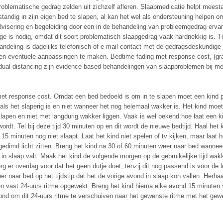
roblematische gedrag zelden uit zichzelf afleren. Slaapmedicatie helpt meesta
fstandig in zijn eigen bed te slapen, al kan het wel als ondersteuning helpen 
dvisering en begeleiding door een in de behandeling van probleemgedrag erva
e is nodig, omdat dit soort problematisch slaapgedrag vaak hardnekkig is. Ti
ndeling is dagelijks telefonisch of e-mail contact met de gedragsdeskundige
en eventuele aanpassingen te maken. Bedtime fading met response cost, (gr
adual distancing zijn evidence-based behandelingen van slaapproblemen bij 
et response cost. Omdat een bed bedoeld is om in te slapen moet een kind 
als het slaperig is en niet wanneer het nog helemaal wakker is. Het kind moet
lapen en niet met langdurig wakker liggen. Vaak is wel bekend hoe laat een ki
ordt. Tel bij deze tijd 30 minuten op en dit wordt de nieuwe bedtijd. Haal het 
5 minuten nog niet slaapt. Laat het kind niet spelen of tv kijken, maar laat h
dimd licht zitten. Breng het kind na 30 of 60 minuten weer naar bed wannee
in slaap valt. Maak het kind de volgende morgen op de gebruikelijke tijd wakk
org er overdag voor dat het geen dutje doet, tenzij dit nog passend is voor de l
r naar bed op het tijdstip dat het de vorige avond in slaap kon vallen. Herha
en vast 24-uurs ritme opgewekt. Breng het kind hierna elke avond 15 minuten 
ond om dit 24-uurs ritme te verschuiven naar het gewenste ritme met het gewe