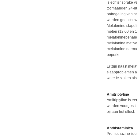
is echter sprake 
tot maanden 24-uur
ontregeling van h
worden gedacht w
Melatonine stapeli
meten (12:00 en 1
melatoninebehande
melatonine met ver
melatonine normaal
beperkt.
Er zijn naast mel
slaapproblemen aa
weer te staken als 
Amitriptyline
Amitriptyline is e
worden voorgeschr
bij aan het effect.
Anthistaminica
Promethazine is e