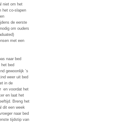
l niet om het
om het co-slapen
ren
jdens de eerste
 nodig om ouders
aduated)
mensen met een
pas naar bed
 het bed
nd gewoonlijk ’s
kind weer uit bed
et in de
r en voordat het
er en laat het
eeftijd. Breng het
al dit een week
vroeger naar bed
nste tijdstip van