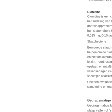
Clonidine
Clonidine is een 
behandeling van A
doorslaapprobleme
hun slaperigheid k
0,025 mg, 6-10 ja
Slaaphygiene
Een goede slaaphy
helpen om de biol
en niet om overda
te zijn, hoort rus
opstaan en maalti
vakantiedagen (sl
spelletjes of acti
Ook een evaluatie
stimulering en ont
Gedragsmatige 
Gedragsmatige be
slaap vallen of ’