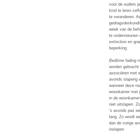
voor de ouders p
kind te leren zel
te veranderen. A
gedragsdeskundig
week van de beha
te ondersteunen 
extinction en gr
beperking.
Bedtime fading
m
worden gebracht 
associëren met s
avonds slaperig w
wanneer deze na 1
woonkamer met ge
in de woonkamer 
niet uitslapen. Z
’s avonds pas wee
lang. Zo wordt e
dan de vorige av
inslapen