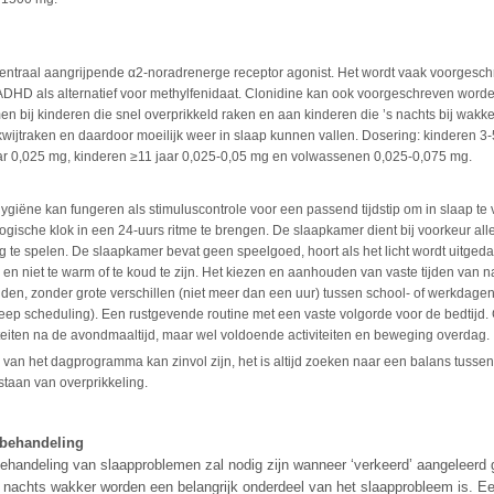
centraal aangrijpende α2-noradrenerge receptor agonist. Het wordt vaak voorgesch
DHD als alternatief voor methylfenidaat. Clonidine kan ook voorgeschreven worden
n bij kinderen die snel overprikkeld raken en aan kinderen die ’s nachts bij wakke
wijtraken en daardoor moeilijk weer in slaap kunnen vallen. Dosering: kinderen 3-
ar 0,025 mg, kinderen ≥11 jaar 0,025-0,05 mg en volwassenen 0,025-0,075 mg.
giëne kan fungeren als stimuluscontrole voor een passend tijdstip om in slaap te 
ogische klok in een 24-uurs ritme te brengen. De slaapkamer dient bij voorkeur al
g te spelen. De slaapkamer bevat geen speelgoed, hoort als het licht wordt uitgeda
tig en niet te warm of te koud te zijn. Het kiezen en aanhouden van vaste tijden van
jden, zonder grote verschillen (niet meer dan een uur) tussen school- of werkdage
eep scheduling). Een rustgevende routine met een vaste volgorde voor de bedtijd.
viteiten na de avondmaaltijd, maar wel voldoende activiteiten en beweging overdag.
 van het dagprogramma kan zinvol zijn, het is altijd zoeken naar een balans tusse
staan van overprikkeling.
behandeling
handeling van slaapproblemen zal nodig zijn wanneer ‘verkeerd’ aangeleerd ge
s nachts wakker worden een belangrijk onderdeel van het slaapprobleem is. Een