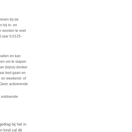
reven bij de
 bij in- en
r worden te snel
5 jaar 0,0125-
vallen en kan
leen om te slapen
an (bijna) donker
 naar bed gaan en
n en weekend- of
 Geen activerende
n voldoende
drag bij het in
 kind zal dit