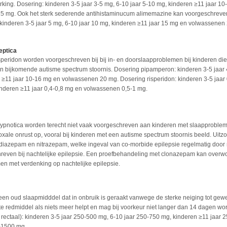
rking. Dosering: kinderen 3-5 jaar 3-5 mg, 6-10 jaar 5-10 mg, kinderen ≥11 jaar 1
5 mg. Ook het sterk sederende antihistaminucum alimemazine kan voorgeschreve
inderen 3-5 jaar 5 mg, 6-10 jaar 10 mg, kinderen ≥11 jaar 15 mg en volwassenen
eptica
peridon worden voorgeschreven bij bij in- en doorslaapproblemen bij kinderen die
een bijkomende autisme spectrum stoornis. Dosering pipamperon: kinderen 3-5 jaar 
 ≥11 jaar 10-16 mg en volwassenen 20 mg. Dosering risperidon: kinderen 3-5 jaar 
kinderen ≥11 jaar 0,4-0,8 mg en volwassenen 0,5-1 mg.
pnotica worden terecht niet vaak voorgeschreven aan kinderen met slaapprobleme
xale onrust op, vooral bij kinderen met een autisme spectrum stoornis beeld. Uit
diazepam en nitrazepam, welke ingeval van co-morbide epilepsie regelmatig door
even bij nachtelijke epilepsie. Een proefbehandeling met clonazepam kan overw
n met verdenking op nachtelijke epilepsie.
 een oud slaapmidddel dat in onbruik is geraakt vanwege de sterke neiging tot gew
ste redmiddel als niets meer helpt en mag bij voorkeur niet langer dan 14 dagen wo
f rectaal): kinderen 3-5 jaar 250-500 mg, 6-10 jaar 250-750 mg, kinderen ≥11 jaar
-1500 mg.