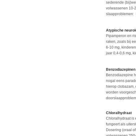
sederende (bij)we
volwassenen 10-2
slaapproblemen: k
Atypische neurol
Pipamperon en ris
raken, zoals bij 
6-10 mg, kinderen
jaar 0,4-0,6 mg, 
Benzodiazepinen
Benzodiazepine hy
nogal eens parado
hierop clobazam, 
worden voorgeschr
doorslaapprobleme
Chloralhydraat
Chloralhydraat is
fungeert als uiter
Dosering (oraal o
volwassenen 250