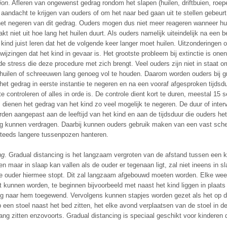
ion
. Afleren van ongewenst gedrag rondom het slapen (huilen, driftbuien, roe
aandacht te krijgen van ouders of om het naar bed gaan uit te stellen gebeurt 
 het negeren van dit gedrag. Ouders mogen dus niet meer reageren wanneer hu
kt niet uit hoe lang het huilen duurt. Als ouders namelijk uiteindelijk na een b
 kind juist leren dat het de volgende keer langer moet huilen. Uitzonderingen o
wijzingen dat het kind in gevaar is. Het grootste probleem bij extinctie is one
de stress die deze procedure met zich brengt. Veel ouders zijn niet in staat 
 huilen of schreeuwen lang genoeg vol te houden. Daarom worden ouders bij gr
het gedrag in eerste instantie te negeren en na een vooraf afgesproken tijdsd
e controleren of alles in orde is. De controle dient kort te duren, meestal 15 
 dienen het gedrag van het kind zo veel mogelijk te negeren. De duur of inter
rden aangepast aan de leeftijd van het kind en aan de tijdsduur die ouders he
g kunnen verdragen. Daarbij kunnen ouders gebruik maken van een vast sch
 steeds langere tussenpozen hanteren.
ng
. Gradual distancing is het langzaam vergroten van de afstand tussen een k
en maar in slaap kan vallen als de ouder er tegenaan ligt, zal niet ineens in 
e ouder hiermee stopt. Dit zal langzaam afgebouwd moeten worden. Elke wee
t kunnen worden, te beginnen bijvoorbeeld met naast het kind liggen in plaats
ug naar hem toegewend. Vervolgens kunnen stapjes worden gezet als het op d
p een stoel naast het bed zitten, het elke avond verplaatsen van de stoel in de
ang zitten enzovoorts. Gradual distancing is speciaal geschikt voor kinderen 