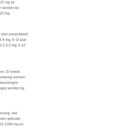
0-15 mg en
n worden bij
 20 mg.
 snel overprikkeld
4-6 mg, 6-10 jaar
0,2-0,4 mg, 6-10
n. Er treedt
zondering vormen
 neurologen
ogen worden bij
enning. Het
rden gebruikt.
 250-1000 mg en