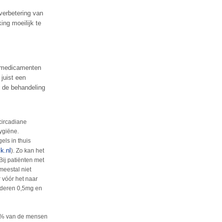
verbetering van
ng moeilijk te
e medicamenten
 juist een
s de behandeling
circadiane
ygiëne.
ls in thuis
k.nl
). Zo kan het
Bij patiënten met
eestal niet
 vóór het naar
inderen 0,5mg en
0% van de mensen