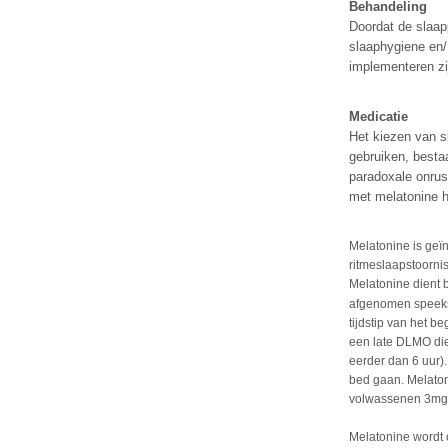
Behandeling
Doordat de slaap
slaaphygiene en/
implementeren zi
Medicatie
Het kiezen van s
gebruiken, bestaa
paradoxale onrust
met melatonine h
Melatonine is geï
ritmeslaapstoornis
Melatonine dient 
afgenomen speeks
tijdstip van het b
een late DLMO di
eerder dan 6 uur)
bed gaan. Melatoni
volwassenen 3mg
Melatonine wordt