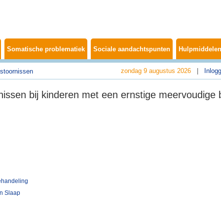
Somatische problematiek
Sociale aandachtspunten
Hulpmiddelen
zondag 9 augustus 2026
|
Inlog
stoornissen
nissen bij kinderen met een ernstige meervoudige 
ehandeling
n Slaap