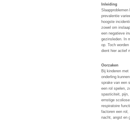
Inleiding
Slaapproblemen k
prevalentie vari
hoogste incident
zowel om inslaap
een negatieve in
gezinsleden. In 
op. Toch worden 
dient hier actief
Oorzaken
Bij kinderen met
onderling kunnen
sprake van een s
een rol spelen, z
spasticiteit, pij
ernstige scoliose
respiratoire func
factoren een rol
nacht, angst en