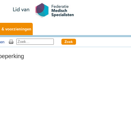
 & voorzieningen
gen
beperking