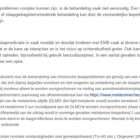
problemen complex kunnen zijn, is de behandeling vaak niet eenvoudig. Een 
 of slaapgedragsbeïnvloedende behandeling kan door de verstandelijke beperki
jn.
laapmedicatie is vaak moeilijk en doordat kinderen met EMB vaak al divers
t er de kans op interacties en is het risico op ochtendsufheid groter. Ook kan
 optreden, bijvoorbeeld bij gebruik benzodiazepines. In een aantal gevallen i
ier een optie.
ndiceerd voor de behandeling van chronische slaapproblemen als gevolg van een 
 die zich (bijna) dagelijks voordoen en niet reageren op verbetering van de slaaph
bij voorkeur alleen te worden voorgeschreven na meting van avondmelatoninespiege
https://www.melatoninechec
elmonsters (aanvraag van afnamemateriaal kan via
egin van de melatonine afgifte (DLMO: dim light melatonin onset) worden berekend. 
ent melatonine 5 uur voorafgaand aan de DLMO te worden voorgeschreven (maar m
. Afhankelijk van de uitslag wordt in sommige gevallen melatonine toegediend 1 uur
ne dient in de laagst effectieve dosis te worden voorgeschreven. Meestal is bij k
 voldoende.
 onder normale omstandigheden snel gemetaboliseerd (T½=40 min.). Ongeveer 1