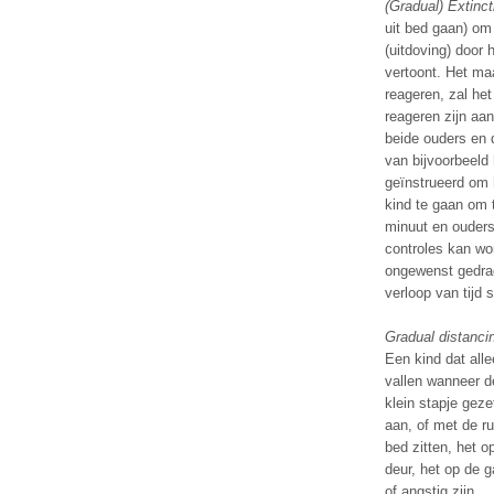
(Gradual) Extinct
uit bed gaan) om 
(uitdoving) door
vertoont. Het maa
reageren, zal het
reageren zijn aan
beide ouders en 
van bijvoorbeeld
geïnstrueerd om 
kind te gaan om t
minuut en ouders
controles kan wo
ongewenst gedra
verloop van tijd
Gradual distanci
Een kind dat alle
vallen wanneer d
klein stapje geze
aan, of met de r
bed zitten, het o
deur, het op de g
of angstig zijn.