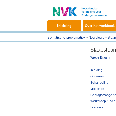
Inleiding
Over het werkboek
Somatische problematiek
Neurologie
Slaap
>
>
Slaapstoor
Wiebe Braam
Inleiding
Oorzaken
Behandeling
Medicatie
Gedragsmatige b
Werkgroep Kind e
Literatuur