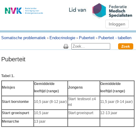
Inloggen
Somatische problematiek
Endocrinologie
Puberteit
Puberteit - tabellen
>
>
>
Puberteit
Tabel 1.
Gemiddelde
Gemiddelde
Meisjes
Jongens
leeftijd (range)
leeftijd (range)
Start testisvol ≥4
Start borstontw
10,5 jaar (8-12 jaar)
11,5 jaar (9-14 jaar)
ml
Start groeispurt
10,5 jaar
Start groeispurt
12-13 jaar
Menarche
13 jaar