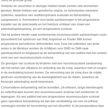
SMA) de grootste groep.
Ondanks de verschillen in etiologie hebben beide vormen vele kenmerken
gemeen. Beide hebben een genetische origine, en beïnvloeden meerdere
systemen, waardoor een multidisciplinaire evaluatie en behandeling
aangewezen is. Kenmerkend voor beide aandoeningen is het progressieve
karakter van de spierzwakte en het hierdoor ontstaan van zowel een
ademhalingsbeperking, als een progressieve scoliose.
Ook bij andere minder vaak voorkomende neuromusculaire aandoeningen zoals
bijvoorbeeld het syndroom van Rett, Angelman en Prader Willi komen
progressieve wervelkolom deformiteiten voor. Door het ontbreken van grote
series in de literatuur worden de richtlijnen voor DMD en SMA vaak
geëxtrapoleerd en toegepast op de behandeling van een patiënt met een andere
vorm van een neuromusculaire scoliose.
De gevolgen van scoliose bij kinderen met een neuromusculaire aandoening
zijn het verlies van zitbalans en verkorting van de romp, waardoor hart en longen
in de verdrukking kunnen komen. De vervorming van de romp door de rotatie,
geeft een vermindering van de beweeglijkheid van de ribben, waardoor de
thoracale ademhaling wordt belemmerd.
Conservatieve behandeling met bv korsetten, zit-ortheses, lange beenbeugels
en oefentherapie kunnen een neuromusculaire scoliose niet voorkomen of
tegengaan. Als een patiënt met een progressieve neuromusculaire scoliose
geen operatieve behandeling wil dan kan verstrekking van een zit-orthese
overwogen worden ter bevordering van het zitcomfort. In de peroperatieve fase