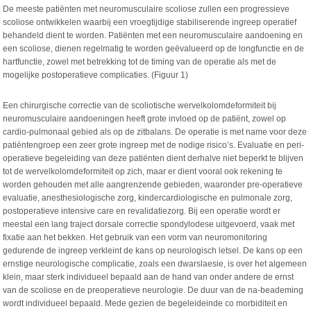
De meeste patiënten met neuromusculaire scoliose zullen een progressieve
scoliose ontwikkelen waarbij een vroegtijdige stabiliserende ingreep operatief
behandeld dient te worden. Patiënten met een neuromusculaire aandoening en
een scoliose, dienen regelmatig te worden geëvalueerd op de longfunctie en de
hartfunctie, zowel met betrekking tot de timing van de operatie als met de
mogelijke postoperatieve complicaties. (Figuur 1)
Een chirurgische correctie van de scoliotische wervelkolomdeformiteit bij
neuromusculaire aandoeningen heeft grote invloed op de patiënt, zowel op
cardio-pulmonaal gebied als op de zitbalans. De operatie is met name voor deze
patiëntengroep een zeer grote ingreep met de nodige risico’s. Evaluatie en peri-
operatieve begeleiding van deze patiënten dient derhalve niet beperkt te blijven
tot de wervelkolomdeformiteit op zich, maar er dient vooral ook rekening te
worden gehouden met alle aangrenzende gebieden, waaronder pre-operatieve
evaluatie, anesthesiologische zorg, kindercardiologische en pulmonale zorg,
postoperatieve intensive care en revalidatiezorg. Bij een operatie wordt er
meestal een lang traject dorsale correctie spondylodese uitgevoerd, vaak met
fixatie aan het bekken. Het gebruik van een vorm van neuromonitoring
gedurende de ingreep verkleint de kans op neurologisch letsel. De kans op een
ernstige neurologische complicatie, zoals een dwarslaesie, is over het algemeen
klein, maar sterk individueel bepaald aan de hand van onder andere de ernst
van de scoliose en de preoperatieve neurologie. De duur van de na-beademing
wordt individueel bepaald. Mede gezien de begeleideinde co morbiditeit en