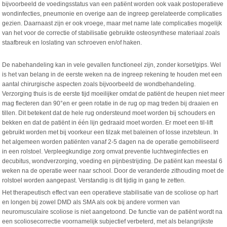
bijvoorbeeld de voedingsstatus van een patiënt worden ook vaak postoperatieve
wondinfecties, pneumonie en overige aan de ingreep gerelateerde complicaties
gezien. Daarnaast zijn er ook vroege, maar met name late complicaties mogelijk
van het voor de correctie of stabilisatie gebruikte osteosynthese materiaal zoals
staafbreuk en loslating van schroeven en/of haken.
De nabehandeling kan in vele gevallen functioneel zijn, zonder korset/gips. Wel
is het van belang in de eerste weken na de ingreep rekening te houden met een
aantal chirurgische aspecten zoals bijvoorbeeld de wondbehandeling.
Verzorging thuis is de eerste tijd moeilijker omdat de patiënt de heupen niet meer
mag flecteren dan 90°en er geen rotatie in de rug op mag treden bij draaien en
tillen. Dit betekent dat de hele rug ondersteund moet worden bij schouders en
bekken en dat de patiënt in één lijn gedraaid moet worden. Er moet een til-lift
gebruikt worden met bij voorkeur een tilzak met baleinen of losse inzetsteun. In
het algemeen worden patiënten vanaf 2-5 dagen na de operatie gemobiliseerd
in een rolstoel. Verpleegkundige zorg omvat preventie luchtweginfecties en
decubitus, wondverzorging, voeding en pijnbestrijding. De patiënt kan meestal 6
weken na de operatie weer naar school. Door de veranderde zithouding moet de
rolstoel worden aangepast. Verstandig is dit tijdig in gang te zetten.
Het therapeutisch effect van een operatieve stabilisatie van de scoliose op hart
en longen bij zowel DMD als SMA als ook bij andere vormen van
neuromusculaire scoliose is niet aangetoond. De functie van de patiënt wordt na
een scoliosecorrectie voornamelijk subjectief verbeterd, met als belangrijkste