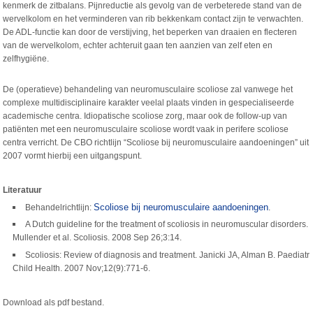
kenmerk de zitbalans. Pijnreductie als gevolg van de verbeterede stand van de
wervelkolom en het verminderen van rib bekkenkam contact zijn te verwachten.
De ADL-functie kan door de verstijving, het beperken van draaien en flecteren
van de wervelkolom, echter achteruit gaan ten aanzien van zelf eten en
zelfhygiëne.
De (operatieve) behandeling van neuromusculaire scoliose zal vanwege het
complexe multidisciplinaire karakter veelal plaats vinden in gespecialiseerde
academische centra. Idiopatische scoliose zorg, maar ook de follow-up van
patiënten met een neuromusculaire scoliose wordt vaak in perifere scoliose
centra verricht. De CBO richtlijn “Scoliose bij neuromusculaire aandoeningen” uit
2007 vormt hierbij een uitgangspunt.
Literatuur
Scoliose bij neuromusculaire aandoeningen
Behandelrichtlijn:
.
A Dutch guideline for the treatment of scoliosis in neuromuscular disorders.
Mullender et al. Scoliosis. 2008 Sep 26;3:14.
Scoliosis: Review of diagnosis and treatment. Janicki JA, Alman B. Paediatr
Child Health. 2007 Nov;12(9):771-6.
Download als pdf bestand.