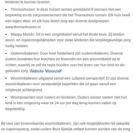
kinderen te kunnen leveren.
Thomashuizen: In deze huizen wonen gemiddeld 8 mensen met een
beperking en de zorgondernemers die het Thomashuis runnen. Elk huis heeft
een eigen sfeer, en elk huis levert zorg aan diverse doelgroepen.
www.thomashuizen.nl
Mappa Mondo: Dit is een zorginitiatief vanuit het Rode kruis. Zij bieden
woon- en logeermogelijkheden voor zieke kinderen die verpleegkundige zorg
nodig hebben.
Ouderinitiatieven: Door heel Nederland zijn ouderinitiatieven. Diverse
ouders bundelen hun krachten en financiën om een wooninitiatief op te
richten, waarbij ze zelf de regie houden over het leven van hun kind en de
geboden zorg.
Website 'Woonzelf'
Wooninitiatieven uitgaand vanuit een cultureel perspectief; Er zijn diverse
wooninitiatieven voor verstandelijk beperkten die uit gaan vanuit een
religieuze achtergrond.
Woonprojecten voor ouders en kinderen; Ouders wonen samen met hun
kind in een omgeving waar ze 24 uur per dag terug kunnen vallen op
begeleiding.
Bij veel van bovenstaande wooninitiatieven, zijn ook mogelijkheden tot vakantie
en logeeropvang, zodat ouders thuis tijdelijk ontlast kunnen worden van de zorg.