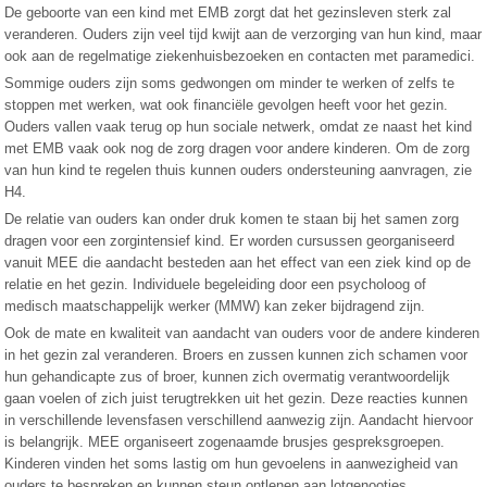
De geboorte van een kind met EMB zorgt dat het gezinsleven sterk zal
veranderen. Ouders zijn veel tijd kwijt aan de verzorging van hun kind, maar
ook aan de regelmatige ziekenhuisbezoeken en contacten met paramedici.
Sommige ouders zijn soms gedwongen om minder te werken of zelfs te
stoppen met werken, wat ook financiële gevolgen heeft voor het gezin.
Ouders vallen vaak terug op hun sociale netwerk, omdat ze naast het kind
met EMB vaak ook nog de zorg dragen voor andere kinderen. Om de zorg
van hun kind te regelen thuis kunnen ouders ondersteuning aanvragen, zie
H4.
De relatie van ouders kan onder druk komen te staan bij het samen zorg
dragen voor een zorgintensief kind. Er worden cursussen georganiseerd
vanuit MEE die aandacht besteden aan het effect van een ziek kind op de
relatie en het gezin. Individuele begeleiding door een psycholoog of
medisch maatschappelijk werker (MMW) kan zeker bijdragend zijn.
Ook de mate en kwaliteit van aandacht van ouders voor de andere kinderen
in het gezin zal veranderen. Broers en zussen kunnen zich schamen voor
hun gehandicapte zus of broer, kunnen zich overmatig verantwoordelijk
gaan voelen of zich juist terugtrekken uit het gezin. Deze reacties kunnen
in verschillende levensfasen verschillend aanwezig zijn. Aandacht hiervoor
is belangrijk. MEE organiseert zogenaamde brusjes gespreksgroepen.
Kinderen vinden het soms lastig om hun gevoelens in aanwezigheid van
ouders te bespreken en kunnen steun ontlenen aan lotgenootjes.