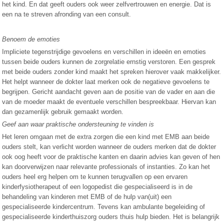
het kind. En dat geeft ouders ook weer zelfvertrouwen en energie. Dat is
een na te streven afronding van een consult.
Benoem de emoties
Impliciete tegenstrijdige gevoelens en verschillen in ideeën en emoties
tussen beide ouders kunnen de zorgrelatie ernstig verstoren. Een gesprek
met beide ouders zonder kind maakt het spreken hierover vaak makkelijker.
Het helpt wanneer de dokter laat merken ook de negatieve gevoelens te
begrijpen. Gericht aandacht geven aan de positie van de vader en aan die
van de moeder maakt de eventuele verschillen bespreekbaar. Hiervan kan
dan gezamenlijk gebruik gemaakt worden.
Geef aan waar praktische ondersteuning te vinden is
Het leren omgaan met de extra zorgen die een kind met EMB aan beide
ouders stelt, kan verlicht worden wanneer de ouders merken dat de dokter
ook oog heeft voor de praktische kanten en daarin advies kan geven of hen
kan doorverwijzen naar relevante professionals of instanties. Zo kan het
ouders heel erg helpen om te kunnen terugvallen op een ervaren
kinderfysiotherapeut of een logopedist die gespecialiseerd is in de
behandeling van kinderen met EMB of de hulp van(uit) een
gespecialiseerde kindercentrum. Tevens kan ambulante begeleiding of
gespecialiseerde kinderthuiszorg ouders thuis hulp bieden. Het is belangrijk