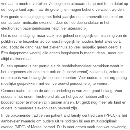
verhaal te moeten vertellen. Ze begrijpen uiteraard dat je niet tot in detail op
de hoogte kunt zijn, maar de grote lijnen mogen bekend verwacht worden.
Een goede verslaglegging met liefst jaarlijks een samenvattende brief en
een actueel medicatie-overzicht door de hoofdbehandelaar in het
electronisch patientendossier helpt hier uiteraard bij.
Het is een uitdaging, maar vaak niet geheel onmogelijk om planning van de
poliklinische bezoeken zo compact mogelijk te houden, liefst alles op 1
dag, zodat de gang naar het ziekenhuis zo veel mogelijk gereduceerd is.
Een dagopname waarbij alle artsen langslopen is meest ideaal, maar niet
altijd realiseerbaar.
Bij een opname is het prettig als de hoofdbehandelaar betrokken wordt in
het zorgproces als deze niet ook de (superviserend) zaalarts is, zeker als
er sprake is van belangrijke beslismomenten. Voor ouders is het erg prettig
moeilijke gesprekken met een vertrouwd persoon erbij te voeren.
Communicatie tussen de artsen onderling is van zeer groot belang. Voor
ouders is het enorm frustrerend als ze het gevoel hebben zelf de
boodschapper te moeten zijn tussen artsen. Dit geldt nog meer als kind en
ouders in meerdere ziekenhuizen bekend zijn.
In de opkomende traditie van patient and family centred care (PFCC) is het
aanbevelenswaardig om ouders uit te nodigen bij een multidisciplinair
overleg (MDO) of Moreel beraad. Dit is voor artsen vaak nog wat onwennig,