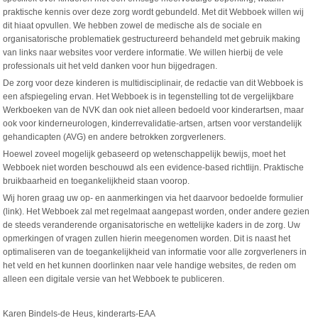
praktische kennis over deze zorg wordt gebundeld. Met dit Webboek willen wij
dit hiaat opvullen. We hebben zowel de medische als de sociale en
organisatorische problematiek gestructureerd behandeld met gebruik making
van links naar websites voor verdere informatie. We willen hierbij de vele
professionals uit het veld danken voor hun bijgedragen.
De zorg voor deze kinderen is multidisciplinair, de redactie van dit Webboek is
een afspiegeling ervan. Het Webboek is in tegenstelling tot de vergelijkbare
Werkboeken van de NVK dan ook niet alleen bedoeld voor kinderartsen, maar
ook voor kinderneurologen, kinderrevalidatie-artsen, artsen voor verstandelijk
gehandicapten (AVG) en andere betrokken zorgverleners.
Hoewel zoveel mogelijk gebaseerd op wetenschappelijk bewijs, moet het
Webboek niet worden beschouwd als een evidence-based richtlijn. Praktische
bruikbaarheid en toegankelijkheid staan voorop.
Wij horen graag uw op- en aanmerkingen via het daarvoor bedoelde formulier
(link). Het Webboek zal met regelmaat aangepast worden, onder andere gezien
de steeds veranderende organisatorische en wettelijke kaders in de zorg. Uw
opmerkingen of vragen zullen hierin meegenomen worden. Dit is naast het
optimaliseren van de toegankelijkheid van informatie voor alle zorgverleners in
het veld en het kunnen doorlinken naar vele handige websites, de reden om
alleen een digitale versie van het Webboek te publiceren.
Karen Bindels-de Heus, kinderarts-EAA